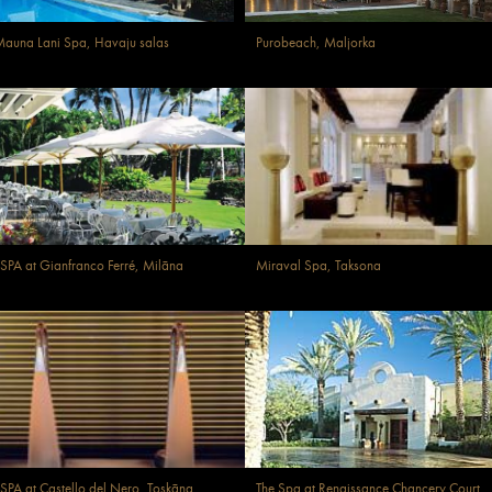
auna Lani Spa, Havaju salas
Purobeach, Maljorka
SPA at Gianfranco Ferré, Milāna
Miraval Spa, Taksona
SPA at Castello del Nero, Toskāna
The Spa at Renaissance Chancery Court,