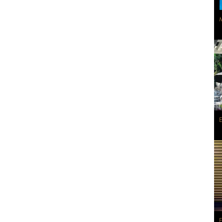
M
E
E