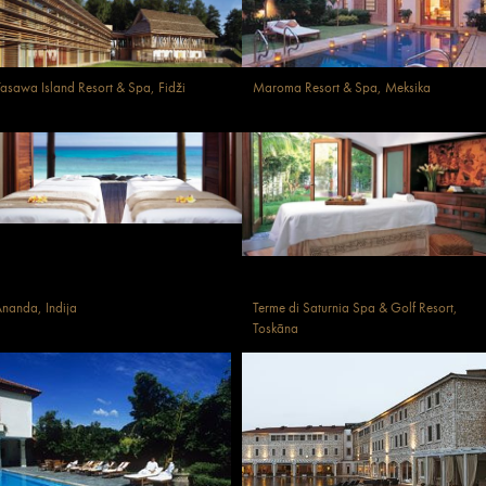
asawa Island Resort & Spa, Fidži
Maroma Resort & Spa, Meksika
nanda, Indija
Terme di Saturnia Spa & Golf Resort,
Toskāna