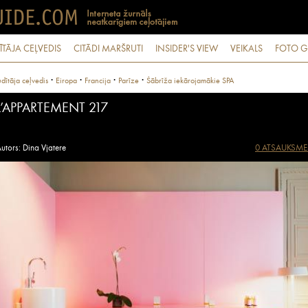
ĪTĀJA CEĻVEDIS
CITĀDI MARŠRUTI
INSIDER'S VIEW
VEIKALS
FOTO G
·
·
·
·
dītāja ceļvedis
Eiropa
Francija
Parīze
Šābrīža iekārojamākie SPA
L’APPARTEMENT 217
utors: Dina Vjatere
0 ATSAUKSME