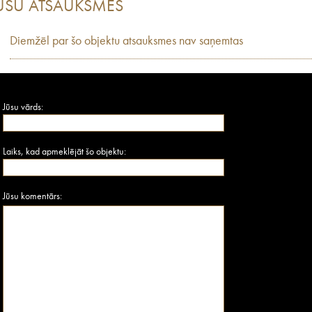
ŪSU ATSAUKSMES
Diemžēl par šo objektu atsauksmes nav saņemtas
Jūsu vārds:
Laiks, kad apmeklējāt šo objektu:
Jūsu komentārs: