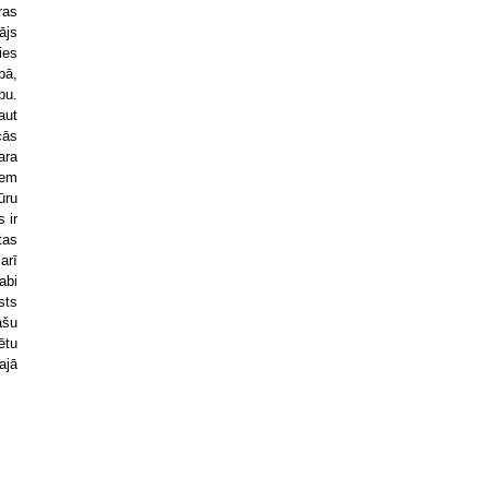
ras
ājs
ies
bā,
bu.
aut
cās
ara
iem
ūru
 ir
tas
arī
abi
asts
ašu
ētu
ajā