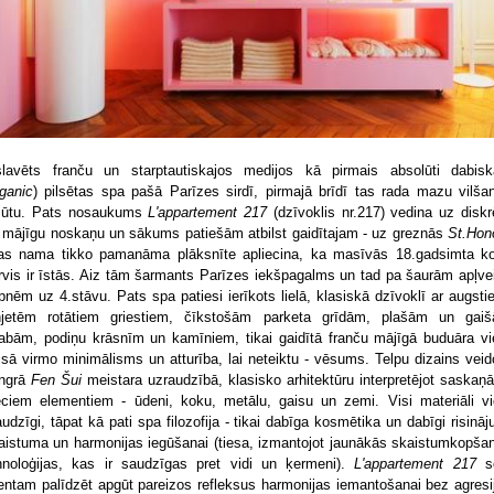
slavēts franču un starptautiskajos medijos kā pirmais absolūti dabisk
ganic
) pilsētas spa pašā Parīzes sirdī, pirmajā brīdī tas rada mazu vilša
jūtu. Pats nosaukums
L'appartement 217
(dzīvoklis nr.217) vedina uz diskr
 mājīgu noskaņu un sākums patiešām atbilst gaidītajam - uz greznās
St.Hon
las nama tikko pamanāma plāksnīte apliecina, ka masīvās 18.gadsimta k
rvis ir īstās. Aiz tām šarmants Parīzes iekšpagalms un tad pa šaurām apļve
pnēm uz 4.stāvu. Pats spa patiesi ierīkots lielā, klasiskā dzīvoklī ar augsti
njetēm rotātiem griestiem, čīkstošām parketa grīdām, plašām un gai
tabām, podiņu krāsnīm un kamīniem, tikai gaidītā franču mājīgā buduāra vi
isā virmo minimālisms un atturība, lai neteiktu - vēsums. Telpu dizains veid
ingrā
Fen Šui
meistara uzraudzībā, klasisko arhitektūru interpretējot saskaņā
eciem elementiem - ūdeni, koku, metālu, gaisu un zemi. Visi materiāli vi
audzīgi, tāpat kā pati spa filozofija - tikai dabīga kosmētika un dabīgi risināj
aistuma un harmonijas iegūšanai (tiesa, izmantojot jaunākās skaistumkopša
hnoloģijas, kas ir saudzīgas pret vidi un ķermeni).
L'appartement 217
s
ientam palīdzēt apgūt pareizos refleksus harmonijas iemantošanai bez agresi