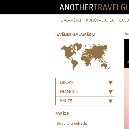
GALAMĒRĶI
KULTŪRAS AFIŠA
BAUD
Bau
IZVĒLIES GALAMĒRĶI
A
EIROPA
FRANCIJA
PARĪZE
PARĪZE
Baudītāja ceļvedis