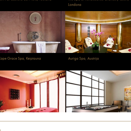
Londona
ape Grace Spa, Keiptauna
Auriga Spa, Austrija