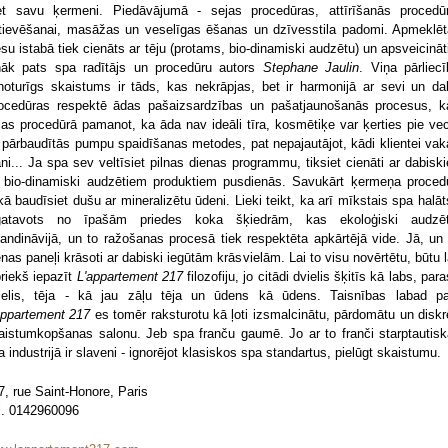
et savu ķermeni. Piedāvājumā - sejas procedūras, attīrīšanās procedū
tievēšanai, masāžas un veselīgas ēšanas un dzīvesstila padomi. Apmeklēt
esu istabā tiek cienāts ar tēju (protams, bio-dinamiski audzētu) un apsveicināt
nāk pats spa radītājs un procedūru autors
Stephane Jaulin
. Viņa pārliecī
gnoturīgs skaistums ir tāds, kas nekrāpjas, bet ir harmonijā ar sevi un da
ocedūras respektē ādas pašaizsardzības un pašatjaunošanās procesus, k
jas procedūrā pamanot, ka āda nav ideāli tīra, kosmētiķe var ķerties pie ve
 pārbaudītās pumpu spaidīšanas metodes, pat nepajautājot, kādi klientei vak
āni... Ja spa sev veltīsiet pilnas dienas programmu, tiksiet cienāti ar dabisk
 bio-dinamiski audzētiem produktiem pusdienās. Savukārt ķermeņa proced
ikā baudīsiet dušu ar mineralizētu ūdeni. Lieki teikt, ka arī mīkstais spa halāts
gatavots no īpašām priedes koka šķiedrām, kas ekoloģiski audzē
andināvijā, un to ražošanas procesā tiek respektēta apkārtējā vide. Jā, un 
enas paneļi krāsoti ar dabiski iegūtām krāsvielām. Lai to visu novērtētu, būtu l
priekš iepazīt
L'appartement 217
filozofiju, jo citādi dvielis šķitīs kā labs, par
ielis, tēja - kā jau zāļu tēja un ūdens kā ūdens. Taisnības labad p
appartement 217
es tomēr raksturotu kā ļoti izsmalcinātu, pārdomātu un diskr
aistumkopšanas salonu. Jeb spa franču gaumē. Jo ar to franči starptautisk
a industrijā ir slaveni - ignorējot klasiskos spa standartus, pielūgt skaistumu.
7, rue Saint-Honore, Paris
l. 0142960096