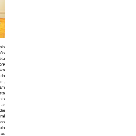
ais
nās
ētu
ore
oka
ida
em,
šām
etā
ots
 ar
dei
umi
nas
ola
jas