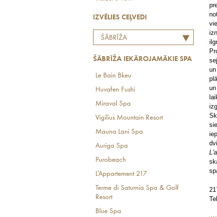
pr
no
IZVĒLIES CEĻVEDI
vi
iz
ŠĀBRĪŽA
il
IEKĀROJAMĀKIE SPA
Pr
ŠĀBRĪŽA IEKĀROJAMĀKIE SPA
se
un
Le Bain Bkeu
pl
un
Huvafen Fushi
la
Miraval Spa
iz
Sk
Vigilius Mountain Resort
si
Mauna Lani Spa
ie
dv
Auriga Spa
L'
Purobeach
sk
sp
L’Appartement 217
Terme di Saturnia Spa & Golf
21
Resort
Te
Blue Spa