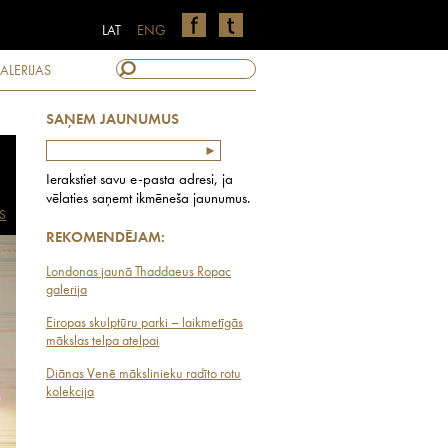
LAT
ENG
ALERIJAS
SAŅEM JAUNUMUS
Ierakstiet savu e-pasta adresi, ja
vēlaties saņemt ikmēneša jaunumus.
S
REKOMENDĒJAM:
Londonas jaunā Thaddaeus Ropac
galerija
Eiropas skulptūru parki – laikmetīgās
mākslas telpa atelpai
Diānas Venē mākslinieku radīto rotu
kolekcija