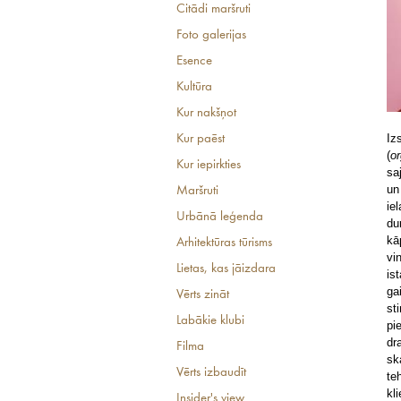
Citādi maršruti
Foto galerijas
Esence
Kultūra
Kur nakšņot
Iz
Kur paēst
(
or
Kur iepirkties
sa
un
Maršruti
ie
Urbānā leģenda
du
kā
Arhitektūras tūrisms
vi
Lietas, kas jāizdara
is
ga
Vērts zināt
st
Labākie klubi
pi
dr
Filma
sk
Vērts izbaudīt
te
kl
Insider's view