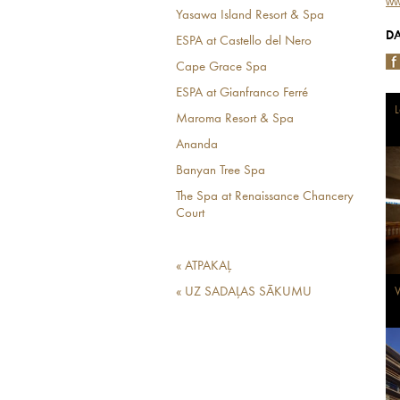
ww
Yasawa Island Resort & Spa
DA
ESPA at Castello del Nero
Cape Grace Spa
ESPA at Gianfranco Ferré
L
Maroma Resort & Spa
Ananda
Banyan Tree Spa
The Spa at Renaissance Chancery
Court
« ATPAKAĻ
« UZ SADAĻAS SĀKUMU
V