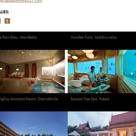
w.lappartement217.com
LIES:
e Bain Bkeu, Marrākeša
Huvafen Fushi, Maldivu salas
igilius Mountain Resort, Dienvidtirole
Banyan Tree Spa, Puketa