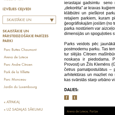
ierastajai gadsimtu seno m
„dekorēta” ar kravas kuģiem.
IZVĒLIES CEĻVEDI
klātbūtni un piešķirot par
retajiem parkiem, kuram p
SKAISTĀKIE UN
ģeogrāfiskajām joslām (no tr
PĀRSTEIDZOŠĀKIE PARĪZES
parka nostūriem var aizceļot
SKAISTĀKIE UN
PARKI
dimensijās un spoguļoties sti
PĀRSTEIDZOŠĀKIE PARĪZES
PARKI
Parks veidots pēc jaunāk
postmodernu parku. Tas tema
Parc Buttes Chaumont
tur slējās Citroen mašīnb
Arena de Lutece
noskaņa ir piedodama. Pa
Provost) un Žils Klemēns (G
Parc Andre Citroen
četrus pamatpostulātus – p
Park de la Villette
arhitektūras un mazliet no
kas svārstās starp urbāno vi
Parc Monceau
Jardin du Luxembourg
DALIES:
« ATPAKAĻ
« UZ SADAĻAS SĀKUMU
Arena de Lutece, Parīze