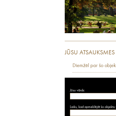
JŪSU ATSAUKSMES
Diemžēl par šo objek
Jūsu vārds:
Laiks, kad apmeklējāt šo objektu: