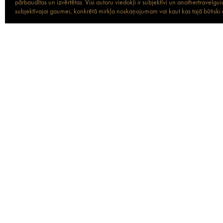
pārbaudītas un izvērtētas. Visi autoru viedokļi ir subjektīvi un anothertravel
subjektīvajai gaumei, konkrētā mirkļa noskaņojumam vai kaut kas tajā būtiski ma