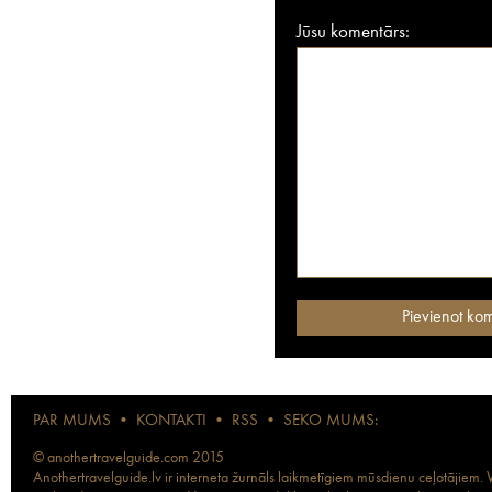
Jūsu komentārs:
PAR MUMS
•
KONTAKTI
•
RSS
•
SEKO MUMS:
© anothertravelguide.com 2015
Anothertravelguide.lv ir interneta žurnāls laikmetīgiem mūsdienu ceļotājiem. Vi