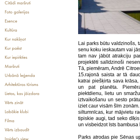
Citādi maršruti
Foto galerijas
Esence
Kultūra
Kur nakšņot
Lai parks būtu valdzinošs,
Kur paēst
senu koku ieskautam vai jās
tam nav jābūt atrakciju par
Kur iepirkties
projektēti salīdzinoši nes
Maršruti
Tā, piemēram, Andrē Citroen
15.rajonā saista ar tā dau
Urbānā leģenda
katrai piešķirta sava krāsa
Arhitektūras tūrisms
un pat planēta. Piemēra
piektdienu, lietu un smaržu
Lietas, kas jāizdara
iztvaikošanu un sesto prātu
Vērts zināt
iziet caur visām šīm zonām.
siltumnīcas, kur mājvietu r
Labākie klubi
tipiskie augi, tad seko dīķ
Filma
un visbeidzot īsts bambusa
Vērts izbaudīt
Parks atrodas pie Sēnas upe
Insider's view