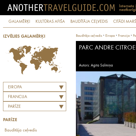
GALAMĒRĶI
KULTŪRAS AFIŠA
BAUDĪTĀJA CEĻVEDIS
CITĀDI MARŠ
·
·
·
Baudītāja ceļvedis
Eiropa
Francija
Pa
IZVĒLIES GALAMĒRĶI
PARC ANDRE CITRO
Autors: Agita Salmiņa
EIROPA
FRANCIJA
PARĪZE
PARĪZE
Baudītāja ceļvedis