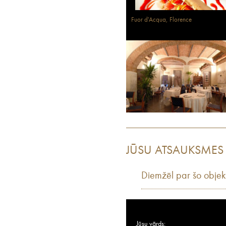
Fuor d'Acqua, Florence
JŪSU ATSAUKSMES
Diemžēl par šo objek
Jūsu vārds: