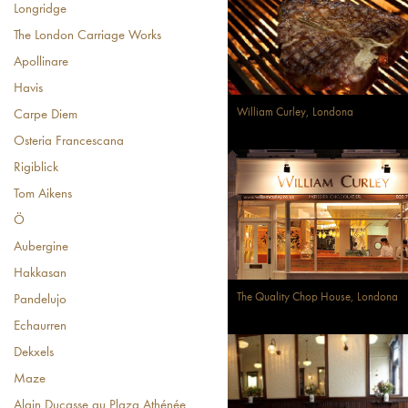
Longridge
The London Carriage Works
Apollinare
Havis
William Curley, Londona
Carpe Diem
Osteria Francescana
Rigiblick
Tom Aikens
Ö
Aubergine
Hakkasan
The Quality Chop House, Londona
Pandelujo
Echaurren
Dekxels
Maze
Alain Ducasse au Plaza Athénée