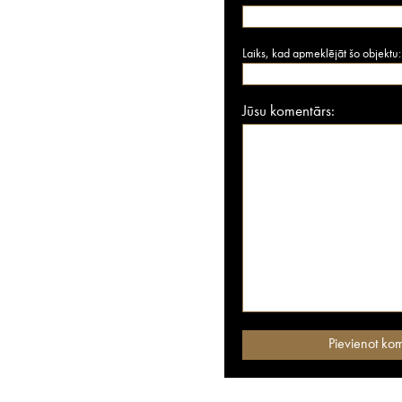
Laiks, kad apmeklējāt šo objektu:
Jūsu komentārs: