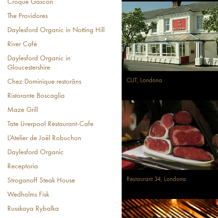
Croque Gascon
The Providores
Daylesford Organic in Notting Hill
River Café
Daylesford Organic in
Gloucestershire
CUT, Londona
Chez Dominique restorāns
Ristorante Boscaglia
Maze Grill
Tate Liverpool Restaurant-Cafe
L’Atelier de Joël Robuchon
Daylesford Organic
Receptoria
Restaurant 34, Londona
Stroganoff Steak House
Wedholms Fisk
Russkaya Rybalka