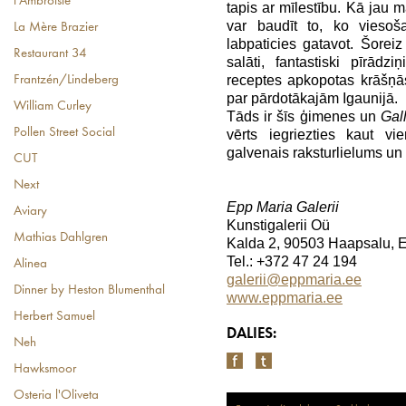
l'Ambroisie
tapis ar mīlestību. Kā jau 
var baudīt to, ko vieso
La Mère Brazier
labpaticies gatavot. Šoreiz
Restaurant 34
salāti, fantastiski pīrādz
receptes apkopotas krāšņā
Frantzén/Lindeberg
par pārdotākajām Igaunijā.
William Curley
Tāds ir šīs ģimenes un
Gal
Pollen Street Social
vērts iegriezties kaut vi
galvenais raksturlielums un v
CUT
Next
Epp Maria Galerii
Aviary
Kunstigalerii Oü
Mathias Dahlgren
Kalda 2, 90503 Haapsalu, E
Tel.: +372 47 24 194
Alinea
galerii@eppmaria.ee
Dinner by Heston Blumenthal
www.eppmaria.ee
Herbert Samuel
DALIES:
Neh
Hawksmoor
Osteria l'Oliveta