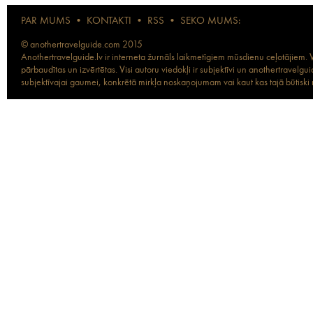
PAR MUMS
•
KONTAKTI
•
RSS
•
SEKO MUMS:
© anothertravelguide.com 2015
Anothertravelguide.lv ir interneta žurnāls laikmetīgiem mūsdienu ceļotājiem. Vi
pārbaudītas un izvērtētas. Visi autoru viedokļi ir subjektīvi un anothertravel
subjektīvajai gaumei, konkrētā mirkļa noskaņojumam vai kaut kas tajā būtiski ma