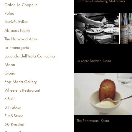
Frantzén/Lindeberg, Stokholma
Galvin La Chapelle
Polpo
Jamie's Italian
Abraxas North
The Harwood Arms
La Fromagerie
Locanda dell'Isola Comacina
La Mère Brazier, Liona
Moon
Gloria
Epp Maria Gallery
Wheeler's Restaurant
elBulli
3 Frakkar
Fire&Stone
The Sportsman, Kenta
50 Kvadrat