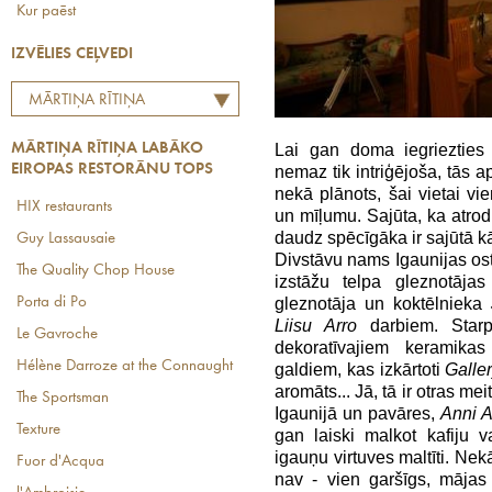
Kur paēst
IZVĒLIES CEĻVEDI
MĀRTIŅA RĪTIŅA
LABĀKO EIROPAS
Lai gan doma iegrieztie
MĀRTIŅA RĪTIŅA LABĀKO
RESTORĀNU TOPS
EIROPAS RESTORĀNU TOPS
nemaz tik intriģējoša, tās a
nekā plānots, šai vietai vi
HIX restaurants
un mīļumu. Sajūta, ka atrodi
daudz spēcīgāka ir sajūtā kā
Guy Lassausaie
Divstāvu nams Igaunijas ost
The Quality Chop House
izstāžu telpa gleznotāja
gleznotāja un koktēlnieka
Porta di Po
Liisu Arro
darbiem. Star
Le Gavroche
dekoratīvajiem keramika
Hélène Darroze at the Connaught
galdiem, kas izkārtoti
Galle
aromāts... Jā, tā ir otras m
The Sportsman
Igaunijā un pavāres,
Anni A
Texture
gan laiski malkot kafiju v
igauņu virtuves maltīti. Nek
Fuor d'Acqua
nav - vien garšīgs, mājas 