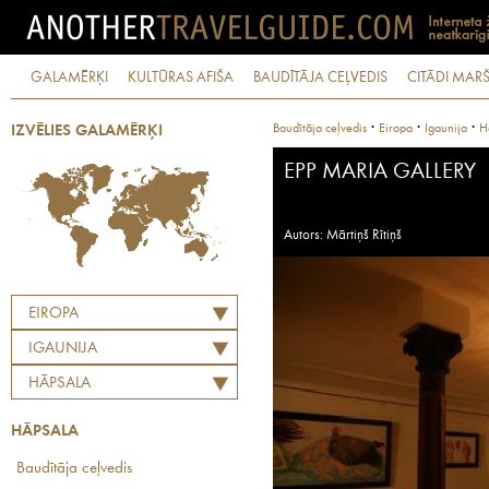
GALAMĒRĶI
KULTŪRAS AFIŠA
BAUDĪTĀJA CEĻVEDIS
CITĀDI MARŠ
·
·
·
Baudītāja ceļvedis
Eiropa
Igaunija
H
IZVĒLIES GALAMĒRĶI
EPP MARIA GALLERY
Autors: Mārtiņš Rītiņš
EIROPA
IGAUNIJA
HĀPSALA
HĀPSALA
Baudītāja ceļvedis