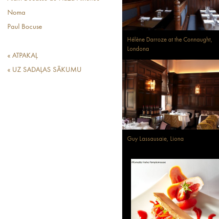
Noma
Paul Bocuse
Hélène Darroze at the Connaught,
Londona
« ATPAKAĻ
« UZ SADAĻAS SĀKUMU
Guy Lassausaie, Liona