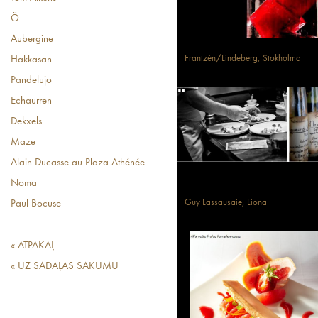
Ö
Aubergine
Frantzén/Lindeberg, Stokholma
Hakkasan
Pandelujo
Echaurren
Dekxels
Maze
Alain Ducasse au Plaza Athénée
Noma
Guy Lassausaie, Liona
Paul Bocuse
« ATPAKAĻ
« UZ SADAĻAS SĀKUMU