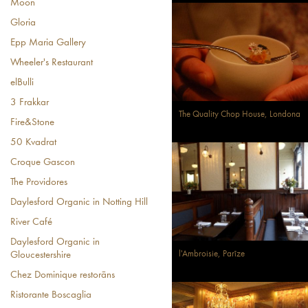
Moon
Gloria
Epp Maria Gallery
Wheeler's Restaurant
elBulli
3 Frakkar
The Quality Chop House, Londona
Fire&Stone
50 Kvadrat
Croque Gascon
The Providores
Daylesford Organic in Notting Hill
River Café
Daylesford Organic in
l'Ambroisie, Parīze
Gloucestershire
Chez Dominique restorāns
Ristorante Boscaglia