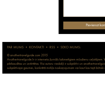
PAR MUMS
•
KONTAKTI
•
RSS
•
SEKO MUMS:
© anothertravelguide.com 2015
Anothertravelguide.lv ir interneta žurnāls laikmetīgiem mūsdienu ceļotājiem. Vi
pārbaudītas un izvērtētas. Visi autoru viedokļi ir subjektīvi un anothertravel
subjektīvajai gaumei, konkrētā mirkļa noskaņojumam vai kaut kas tajā būtiski ma