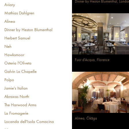
Dinner by Heston Blumenthal, Londo
Aviary
Mathias Dahlgren
Alinea
Dinner by Heston Blumenthal
Herbert Samuel
Neh
Hawksmoor
Fuor d'Acqua, Florence
Osteria l'Oliveta
Galvin La Chapelle
Polpo
Jamie's Italian
Abraxas North
The Harwood Arms
La Fromagerie
Alinea, Čikāga
Locanda dell'Isola Comacina