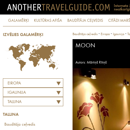
GALAMĒRĶI
KULTŪRAS AFIŠA
BAUDĪTĀJA CEĻVEDIS
CITĀDI MARŠ
·
·
·
Baudītāja ceļvedis
Eiropa
Igaunija
Ta
IZVĒLIES GALAMĒRĶI
MOON
Autors: Mārtiņš Rītiņš
EIROPA
IGAUNIJA
TALLINA
TALLINA
Baudītāja ceļvedis