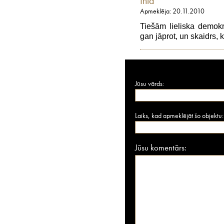
Inta
Apmeklēja: 20.11.2010
Tiešām lieliska demokrā
gan jāprot, un skaidrs, 
Jūsu vārds:
Laiks, kad apmeklējāt šo objektu:
Jūsu komentārs: