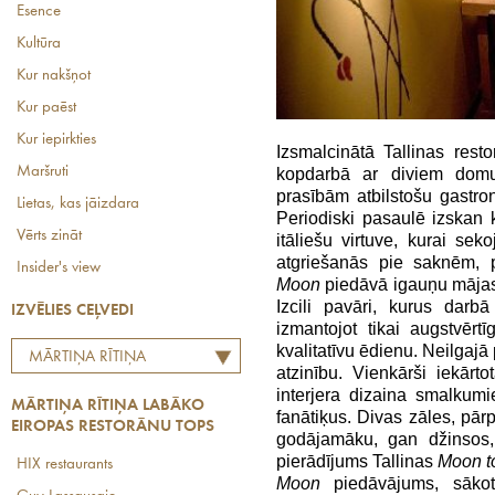
Esence
Kultūra
Kur nakšņot
Kur paēst
Kur iepirkties
Izsmalcinātā Tallinas rest
Maršruti
kopdarbā ar diviem domub
prasībām atbilstošu gastro
Lietas, kas jāizdara
Periodiski pasaulē izskan
Vērts zināt
itāliešu virtuve, kurai sek
atgriešanās pie saknēm, pi
Insider's view
Moon
piedāvā igauņu mājas 
Izcili pavāri, kurus darb
IZVĒLIES CEĻVEDI
izmantojot tikai augstvērt
kvalitatīvu ēdienu. Neilgaj
MĀRTIŅA RĪTIŅA
atzinību. Vienkārši iekār
LABĀKO EIROPAS
interjera dizaina smalkumi
MĀRTIŅA RĪTIŅA LABĀKO
RESTORĀNU TOPS
fanātiķus. Divas zāles, pār
EIROPAS RESTORĀNU TOPS
godājamāku, gan džinsos, 
pierādījums Tallinas
Moon
t
HIX restaurants
Moon
piedāvājums, sākot