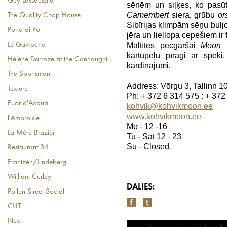
Guy Lassausaie
sēnēm un siļķes, ko pasūt
Camembert
siera, grūbu
or
The Quality Chop House
Sibīrijas klimpām sēņu buljo
Porta di Po
jēra un liellopa cepešiem ir 
Maltītes pēcgaršai
Moon
k
Le Gavroche
kartupeļu pīrāgi ar speķi
Hélène Darroze at the Connaught
kārdinājumi.
The Sportsman
Address: Võrgu 3, Tallinn 1
Texture
Ph: + 372 6 314 575 : + 372
Fuor d'Acqua
kohvik@kohvikmoon.ee
www.kohvikmoon.ee
l'Ambroisie
Mo - 12 -16
La Mère Brazier
Tu - Sat 12 - 23
Su - Closed
Restaurant 34
Frantzén/Lindeberg
William Curley
DALIES:
Pollen Street Social
CUT
Next