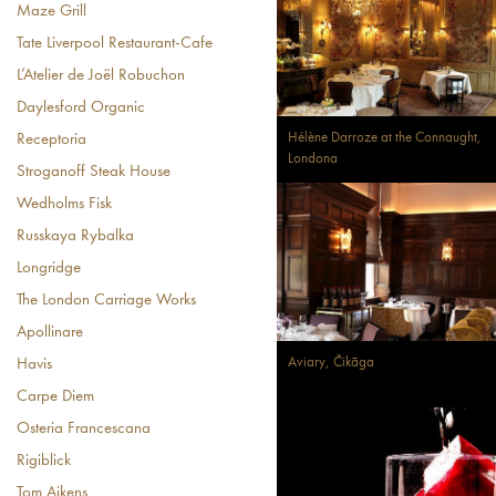
Maze Grill
Tate Liverpool Restaurant-Cafe
L’Atelier de Joël Robuchon
Daylesford Organic
Hélène Darroze at the Connaught,
Receptoria
Londona
Stroganoff Steak House
Wedholms Fisk
Russkaya Rybalka
Longridge
The London Carriage Works
Apollinare
Aviary, Čikāga
Havis
Carpe Diem
Osteria Francescana
Rigiblick
Tom Aikens