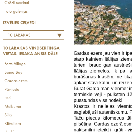
Citādi maršruti
Foto galerijas
IZVĒLIES CEĻVEDI
10 LABĀKĀS
VINDSĒRFINGA VIETAS.
10 LABĀKĀS VINDSĒRFINGA
IESAKA ANSIS DĀLE
Gardas ezers jau vien ir īpa
VIETAS. IESAKA ANSIS DĀLE
starp kalniem Itālijas ziem
Forte Village
turieni brauc gan austrieši
Itālijas ziemeļos. Ik pa 
Soma Bay
burāšanas klasēm, ne tika
Gardas ezers
apkārt stāvi kalni, un reizēm
Burāt Gardā man vienmēr ir 
Pāvilosta
termiskie vēji - pulksten 
Iteri
pusstundas viss notiek!
Krastos ir nelielas viesnī
Melburna
saglabājuši autentiskumu. P
Silta
Taču piecus kilometrus tā
pilsētiņa. Gardas ezerā esm
Klitmillera
naktsmītni ieteikt ir grūti 