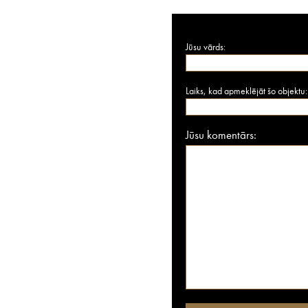
Jūsu vārds:
Laiks, kad apmeklējāt šo objektu:
Jūsu komentārs: