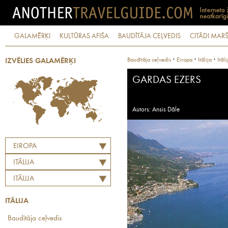
GALAMĒRĶI
KULTŪRAS AFIŠA
BAUDĪTĀJA CEĻVEDIS
CITĀDI MARŠ
·
·
·
Baudītāja ceļvedis
Eiropa
Itālija
Itāli
IZVĒLIES GALAMĒRĶI
GARDAS EZERS
Autors: Ansis Dāle
EIROPA
ITĀLIJA
ITĀLIJA
ITĀLIJA
Baudītāja ceļvedis