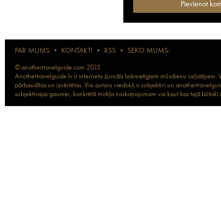
PAR MUMS
•
KONTAKTI
•
RSS
•
SEKO MUMS:
© anothertravelguide.com 2015
Anothertravelguide.lv ir interneta žurnāls laikmetīgiem mūsdienu ceļotājiem. Vi
pārbaudītas un izvērtētas. Visi autoru viedokļi ir subjektīvi un anothertravel
subjektīvajai gaumei, konkrētā mirkļa noskaņojumam vai kaut kas tajā būtiski ma