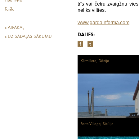
Hūdrivera
trīs vai četru zvaigžņu vi
Tarifa
neliks vilties.
www.gardainforma.com
« ATPAKAĻ
DALIES:
« UZ SADAĻAS SĀKUMU
Klitmillera, Dānija
Forte Village, Sicīlija