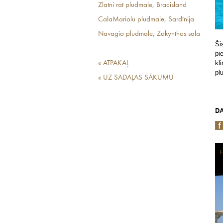
Zlatni rat pludmale, Bracisland
CalaMariolu pludmale, Sardīnija
Navagio pludmale, Zakynthos sala
Ši
pi
kl
« ATPAKAĻ
pl
« UZ SADAĻAS SĀKUMU
DA
F