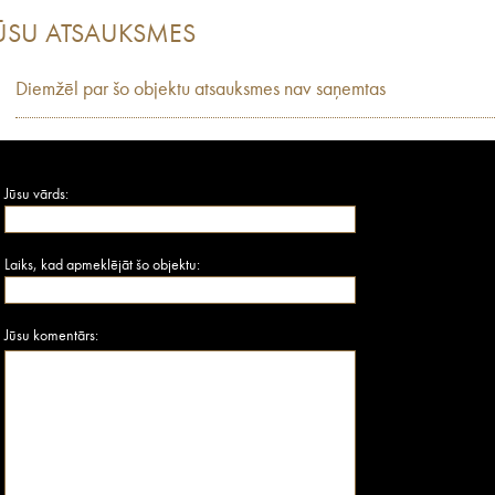
ŪSU ATSAUKSMES
Diemžēl par šo objektu atsauksmes nav saņemtas
Jūsu vārds:
Laiks, kad apmeklējāt šo objektu:
Jūsu komentārs: