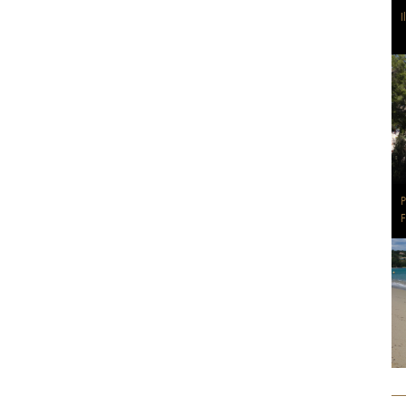
I
P
F