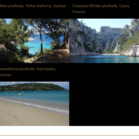
lletas pludmale, Palma Mallorca, Spānija
Calanque d'EnVau pludmale, Cassis,
Francija
ampelleone pludmale, Santropēza,
rancija