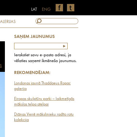
LAT
ENG
ALERIJAS
SAŅEM JAUNUMUS
Ierakstiet savu e-pasta adresi, ja
vēlaties saņemt ikmēneša jaunumus.
S
REKOMENDĒJAM:
Londonas jaunā Thaddaeus Ropac
galerija
Eiropas skulptūru parki – laikmetīgās
mākslas telpa atelpai
Diānas Venē mākslinieku radīto rotu
kolekcija