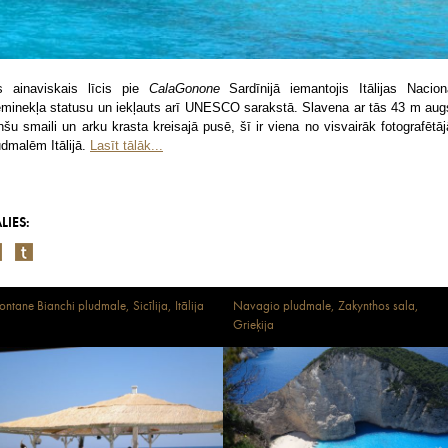
s ainaviskais līcis pie
CalaGonone
Sardīnijā iemantojis Itālijas Nacion
eminekļa statusu un iekļauts arī UNESCO sarakstā. Slavena ar tās 43 m aug
inšu smaili un arku krasta kreisajā pusē, šī ir viena no visvairāk fotografētā
udmalēm Itālijā.
Lasīt tālāk...
LIES:
ontane Bianchi pludmale, Sicīlija, Itālija
Navagio pludmale, Zakynthos sala,
Grieķija