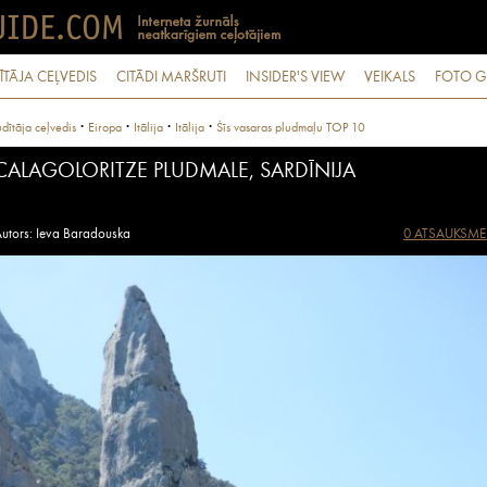
ĪTĀJA CEĻVEDIS
CITĀDI MARŠRUTI
INSIDER'S VIEW
VEIKALS
FOTO G
·
·
·
·
dītāja ceļvedis
Eiropa
Itālija
Itālija
Šīs vasaras pludmaļu TOP 10
CALAGOLORITZE PLUDMALE, SARDĪNIJA
utors: Ieva Baradouska
0 ATSAUKSME