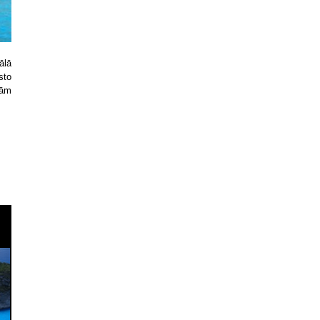
ālā
sto
jām