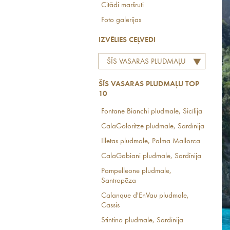
Citādi maršruti
Foto galerijas
IZVĒLIES CEĻVEDI
ŠĪS VASARAS PLUDMAĻU
TOP 10
ŠĪS VASARAS PLUDMAĻU TOP
10
Fontane Bianchi pludmale, Sicīlija
CalaGoloritze pludmale, Sardīnija
Illetas pludmale, Palma Mallorca
CalaGabiani pludmale, Sardīnija
Pampelleone pludmale,
Santropēza
Calanque d'EnVau pludmale,
Cassis
Stintino pludmale, Sardīnija