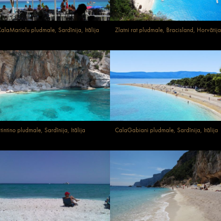
alaMariolu pludmale, Sardīnija, Itālija
Zlatni rat pludmale, Bracisland, Horvātija
tintino pludmale, Sardīnija, Itālija
CalaGabiani pludmale, Sardīnija, Itālija