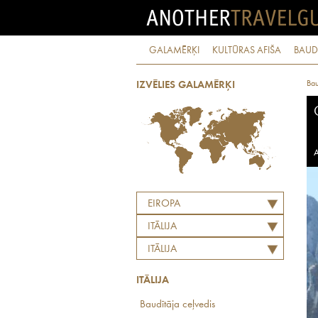
GALAMĒRĶI
KULTŪRAS AFIŠA
BAUD
Bau
IZVĒLIES GALAMĒRĶI
A
EIROPA
ITĀLIJA
ITĀLIJA
ITĀLIJA
Baudītāja ceļvedis