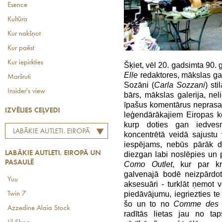
Esence
Kultūra
Kur nakšņot
Kur paēst
Kur iepirkties
Šķiet, vēl 20. gadsimta 90. 
Elle
redaktores, mākslas ga
Maršruti
Sozāni (
Carla Sozzani
) st
Insider's view
bārs, mākslas galerija, nel
īpašus komentārus neprasa
IZVĒLIES CEĻVEDI
leģendārākajiem Eiropas k
kurp doties gan iedves
LABĀKIE AUTLETI. EIROPĀ
koncentrētā veidā sajustu 
UN PASAULĒ
iespējams, nebūs pārāk da
LABĀKIE AUTLETI. EIROPĀ UN
diezgan labi noslēpies un 
PASAULĒ
Como Outlet
, kur par kr
galvenajā bodē neizpārdot
Yuu
aksesuāri - turklāt ņemot
piedāvājumu, iegriezties te 
Twin 7
šo un to no
Comme des 
Azzedine Alaia Stock
radītās lietas jau no ta