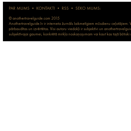
PAR MUMS
•
KONTAKTI
•
RSS
•
SEKO MUMS:
© anothertravelguide.com 2015
Anothertravelguide.lv ir interneta žurnāls laikmetīgiem mūsdienu ceļotājiem. Vi
pārbaudītas un izvērtētas. Visi autoru viedokļi ir subjektīvi un anothertravel
subjektīvajai gaumei, konkrētā mirkļa noskaņojumam vai kaut kas tajā būtiski ma