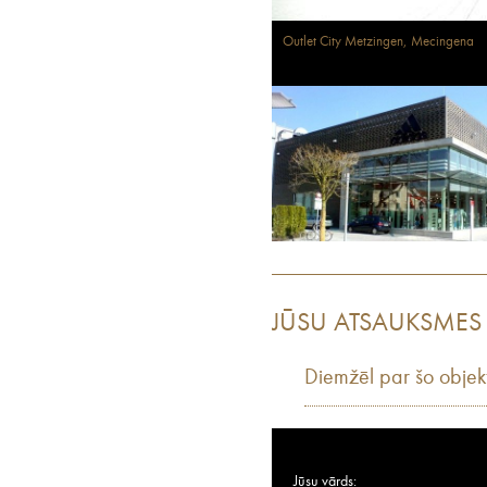
Outlet City Metzingen, Mecingena
JŪSU ATSAUKSMES
Diemžēl par šo objek
Jūsu vārds: