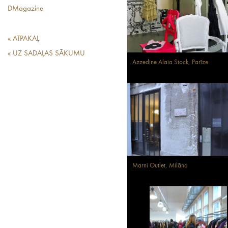
DMagazine
« ATPAKAĻ
« UZ SADAĻAS SĀKUMU
Azzedine Alaia Stock, Parīze
Marni Outlet, Milāna