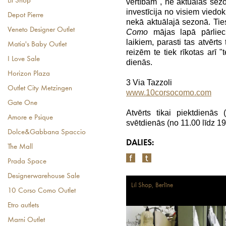
Lil Shop
vērtībām", ne aktuālās sezo
investīcija no visiem viedo
Depot Pierre
nekā aktuālajā sezonā. Tie
Veneto Designer Outlet
Como
mājas lapā pārliec
laikiem, parasti tas atvērts
Matia's Baby Outlet
reizēm te tiek rīkotas arī 
I Love Sale
dienās.
Horizon Plaza
3 Via Tazzoli
Outlet City Metzingen
www.10corsocomo.com
Gate One
Atvērts tikai piektdienās
Amore e Psique
svētdienās (no 11.00 līdz 19
Dolce&Gabbana Spaccio
DALIES:
The Mall
Prada Space
Designerwarehouse Sale
Lil Shop, Berlīne
10 Corso Como Outlet
Etro autlets
Marni Outlet