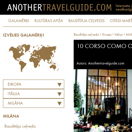
GALAMĒRĶI
KULTŪRAS AFIŠA
BAUDĪTĀJA CEĻVEDIS
CITĀDI MARŠ
·
·
·
Baudītāja ceļvedis
Eiropa
Itālija
Mil
IZVĒLIES GALAMĒRĶI
10 CORSO COMO O
Autors: Anothertravelguide.com
EIROPA
ITĀLIJA
MILĀNA
MILĀNA
Baudītāja ceļvedis