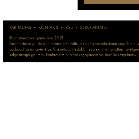
PAR MUMS
•
KONTAKTI
•
RSS
•
SEKO MUMS:
© anothertravelguide.com 2015
Anothertravelguide.lv ir interneta žurnāls laikmetīgiem mūsdienu ceļotājiem. Vi
pārbaudītas un izvērtētas. Visi autoru viedokļi ir subjektīvi un anothertravel
subjektīvajai gaumei, konkrētā mirkļa noskaņojumam vai kaut kas tajā būtiski ma