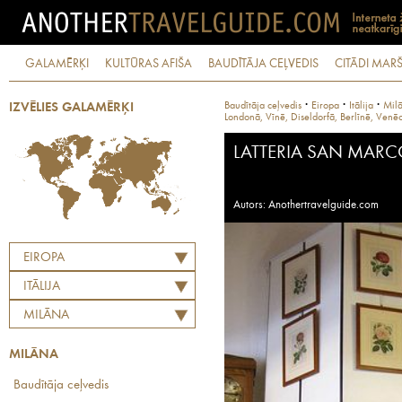
GALAMĒRĶI
KULTŪRAS AFIŠA
BAUDĪTĀJA CEĻVEDIS
CITĀDI MARŠ
·
·
·
Baudītāja ceļvedis
Eiropa
Itālija
Mil
IZVĒLIES GALAMĒRĶI
Londonā, Vīnē, Diseldorfā, Berlīnē, Venēc
LATTERIA SAN MAR
Autors: Anothertravelguide.com
EIROPA
ITĀLIJA
MILĀNA
MILĀNA
Baudītāja ceļvedis