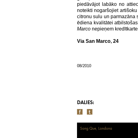
piedāvājot labāko no atti
noteikti nogaršojiet artišoku
citronu sulu un parmazāna s
ēdiena kvalitātei atbilstoša
Marco
nepieņem kredītkarte
Via San Marco, 24
08/2010
DALIES:
Song Que, Londona