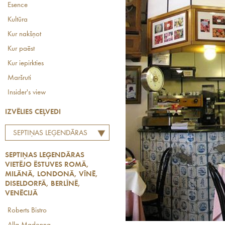
Esence
Kultūra
Kur nakšņot
Kur paēst
Kur iepirkties
Maršruti
Insider's view
IZVĒLIES CEĻVEDI
SEPTIŅAS LEĢENDĀRAS
VIETĒJO ĒSTUVES ROMĀ,
SEPTIŅAS LEĢENDĀRAS
MILĀNĀ, LONDONĀ, VĪNĒ,
VIETĒJO ĒSTUVES ROMĀ,
DISELDORFĀ, BERLĪNĒ,
MILĀNĀ, LONDONĀ, VĪNĒ,
VENĒCIJĀ
DISELDORFĀ, BERLĪNĒ,
VENĒCIJĀ
Roberts Bistro