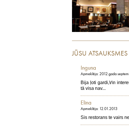
JŪSU ATSAUKSMES
Inguna
Apmeklēja: 2012.gada septemb
Bija ļoti gardi,\r\n inte
tā visa nav...
Elina
Apmeklēja: 12.01.2013
Sis restorans te vairs n