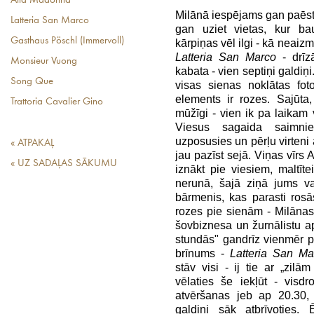
Alla Madonna
Milānā iespējams gan paēst
Latteria San Marco
gan uziet vietas, kur bau
Gasthaus Pöschl (Immervoll)
kārpiņas vēl ilgi - kā neaiz
Latteria San Marco
- drīz
Monsieur Vuong
kabata - vien septiņi galdiņi.
Song Que
visas sienas noklātas fot
elements ir rozes. Sajūt
Trattoria Cavalier Gino
mūžīgi - vien ik pa laikam 
Viesus sagaida saimni
uzposusies un pērļu virteni
« ATPAKAĻ
jau pazīst sejā. Viņas vīrs 
« UZ SADAĻAS SĀKUMU
iznākt pie viesiem, maltīte
nerunā, šajā ziņā jums va
bārmenis, kas parasti rosās
rozes pie sienām - Milānas
šovbiznesa un žurnālistu a
stundās" gandrīz vienmēr p
brīnums -
Latteria San Ma
stāv visi - ij tie ar „zilām
vēlaties še iekļūt - visdr
atvēršanas jeb ap 20.30, 
galdiņi sāk atbrīvoties.