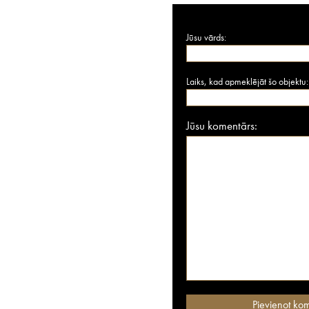
Jūsu vārds:
Laiks, kad apmeklējāt šo objektu:
Jūsu komentārs: