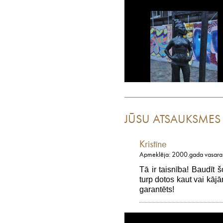
JŪSU ATSAUKSMES
Kristīne
Apmeklēja: 2000.gada vasara
Tā ir taisnība! Baudīt šo
turp dotos kaut vai kā
garantēts!