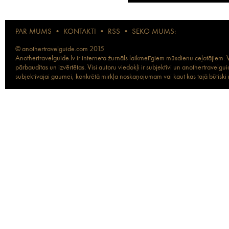
PAR MUMS
•
KONTAKTI
•
RSS
•
SEKO MUMS:
© anothertravelguide.com 2015
Anothertravelguide.lv ir interneta žurnāls laikmetīgiem mūsdienu ceļotājiem. Vi
pārbaudītas un izvērtētas. Visi autoru viedokļi ir subjektīvi un anothertravel
subjektīvajai gaumei, konkrētā mirkļa noskaņojumam vai kaut kas tajā būtiski ma