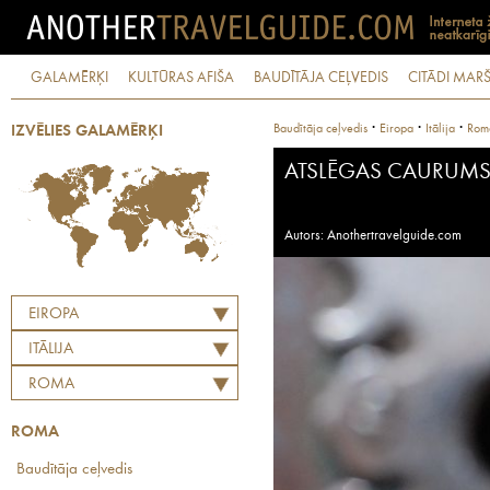
GALAMĒRĶI
KULTŪRAS AFIŠA
BAUDĪTĀJA CEĻVEDIS
CITĀDI MARŠ
·
·
·
Baudītāja ceļvedis
Eiropa
Itālija
Rom
IZVĒLIES GALAMĒRĶI
ATSLĒGAS CAURUM
Autors: Anothertravelguide.com
EIROPA
ITĀLIJA
ROMA
ROMA
Baudītāja ceļvedis