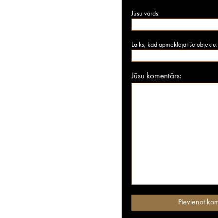
Jūsu vārds:
Laiks, kad apmeklējāt šo objektu:
Jūsu komentārs: