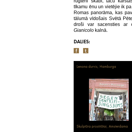
rūgteni skābi, taču karst
tīkamu ēnu un vietējie ik pa
Romas panorāma, kas pa
tālumā vīdošais Svētā Pēte
droši var sacensties ar 
Gianicolo
kalnā.
DALIES:
Lenona durvis, Hamburga
Skulptūra prostitūtai, Amsterdama