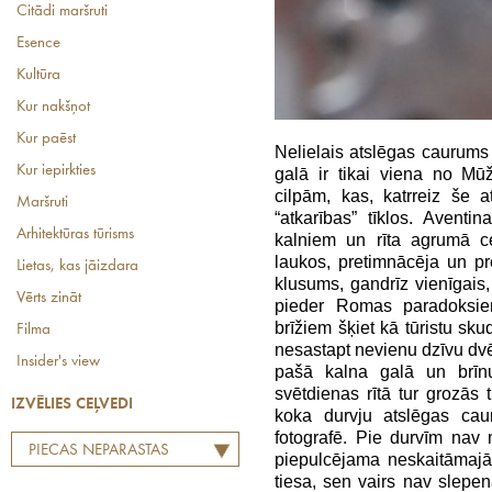
Citādi maršruti
Esence
Kultūra
Kur nakšņot
Kur paēst
Nelielais atslēgas caurum
Kur iepirkties
galā ir tikai viena no Mū
cilpām, kas, katrreiz še a
Maršruti
“atkarības” tīklos. Avent
Arhitektūras tūrisms
kalniem un rīta agrumā c
laukos, pretimnācēja un pr
Lietas, kas jāizdara
klusums, gandrīz vienīgais, k
Vērts zināt
pieder Romas paradoksiem
brīžiem šķiet kā tūristu skud
Filma
nesastapt nevienu dzīvu dv
Insider's view
pašā kalna galā un
brīn
svētdienas rītā tur grozās 
IZVĒLIES CEĻVEDI
koka durvju atslēgas cau
fotografē. Pie durvīm nav 
PIECAS NEPARASTAS
piepulcējama neskaitāmaj
PILSĒTZĪMES
tiesa, sen vairs nav slepe