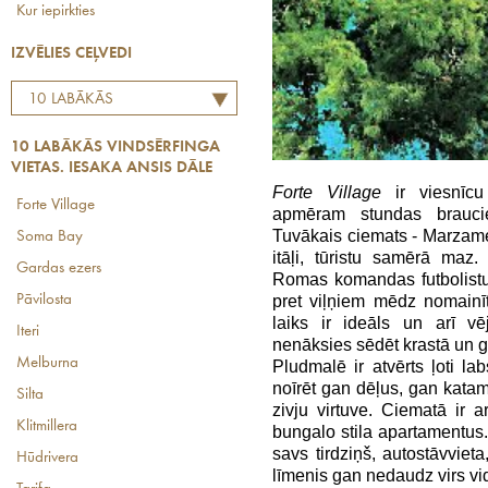
Kur iepirkties
IZVĒLIES CEĻVEDI
10 LABĀKĀS
VINDSĒRFINGA VIETAS.
10 LABĀKĀS VINDSĒRFINGA
IESAKA ANSIS DĀLE
VIETAS. IESAKA ANSIS DĀLE
Forte Village
ir viesnīcu
Forte Village
apmēram stundas brauci
Tuvākais ciemats - Marzamem
Soma Bay
itāļi, tūristu samērā maz
Gardas ezers
Romas komandas futbolistu
Pāvilosta
pret viļņiem mēdz nomainī
laiks ir ideāls un arī vē
Iteri
nenāksies sēdēt krastā un ga
Melburna
Pludmalē ir atvērts ļoti la
noīrēt gan dēļus, gan katama
Silta
zivju virtuve. Ciematā ir ar
Klitmillera
bungalo stila apartamentus
savs tirdziņš, autostāvvieta
Hūdrivera
līmenis gan nedaudz virs vi