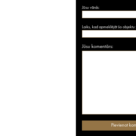
Jūsu vārds:
Laiks, kad apmeklējāt šo objektu:
Jūsu komentārs: