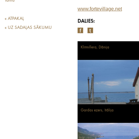
Tarifa
www.fortevillage.net
« ATPAKAĻ
DALIES:
« UZ SADAĻAS SĀKUMU
Klitmillera, Dānija
Gardas ezers, Itālija