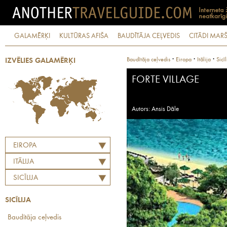
GALAMĒRĶI
KULTŪRAS AFIŠA
BAUDĪTĀJA CEĻVEDIS
CITĀDI MARŠ
·
·
·
Baudītāja ceļvedis
Eiropa
Itālija
Sicīl
IZVĒLIES GALAMĒRĶI
FORTE VILLAGE
Autors: Ansis Dāle
EIROPA
ITĀLIJA
SICĪLIJA
SICĪLIJA
Baudītāja ceļvedis