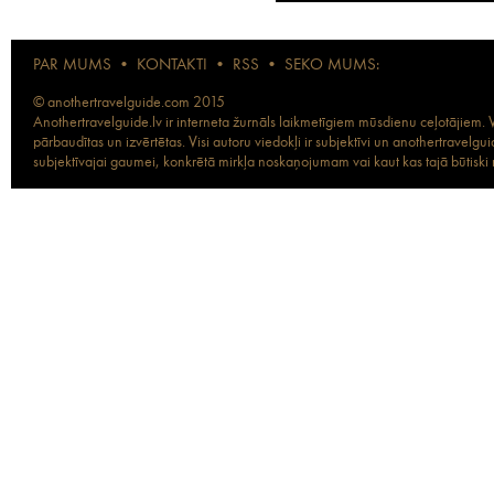
PAR MUMS
•
KONTAKTI
•
RSS
•
SEKO MUMS:
© anothertravelguide.com 2015
Anothertravelguide.lv ir interneta žurnāls laikmetīgiem mūsdienu ceļotājiem. Vi
pārbaudītas un izvērtētas. Visi autoru viedokļi ir subjektīvi un anothertravel
subjektīvajai gaumei, konkrētā mirkļa noskaņojumam vai kaut kas tajā būtiski ma