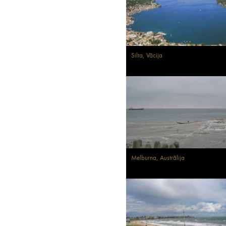
Silta, Vācija
Melburna, Austrālija