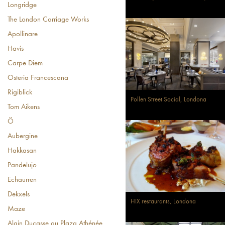
Longridge
The London Carriage Works
Apollinare
Havis
Carpe Diem
Osteria Francescana
Rigiblick
Pollen Street Social, Londona
Tom Aikens
Ö
Aubergine
Hakkasan
Pandelujo
Echaurren
Dekxels
HIX restaurants, Londona
Maze
Alain Ducasse au Plaza Athénée