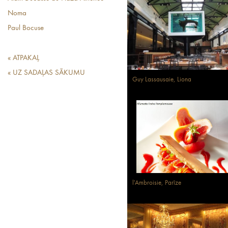
Noma
Paul Bocuse
« ATPAKAĻ
« UZ SADAĻAS SĀKUMU
Guy Lassausaie, Liona
l'Ambroisie, Parīze