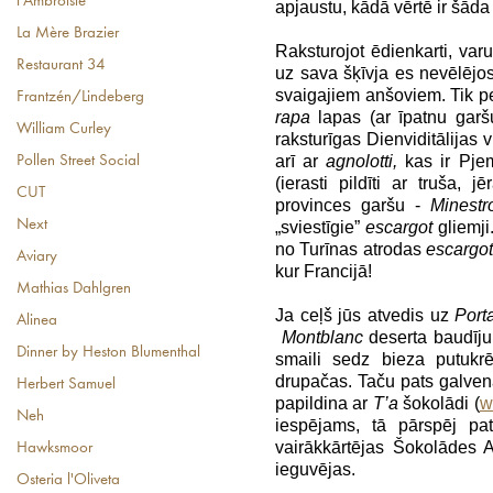
l'Ambroisie
apjaustu, kādā vērtē ir šāda
La Mère Brazier
Raksturojot ēdienkarti, var
Restaurant 34
uz sava šķīvja es nevēlējos 
svaigajiem anšoviem. Tik pe
Frantzén/Lindeberg
rapa
lapas (ar īpatnu garšu
William Curley
raksturīgas Dienviditālijas v
arī ar
agnolotti,
kas ir Pjem
Pollen Street Social
(ierasti pildīti ar truša, j
CUT
provinces garšu -
Minestr
Next
„sviestīgie”
escargot
gliemj
no Turīnas atrodas
escargo
Aviary
kur Francijā!
Mathias Dahlgren
Ja ceļš jūs atvedis uz
Port
Alinea
Montblanc
deserta baudīj
Dinner by Heston Blumenthal
smaili sedz bieza putukrē
drupačas. Taču pats galvena
Herbert Samuel
papildina ar
T’a
šokolādi (
w
Neh
iespējams, tā pārspēj pat
vairākkārtējas Šokolādes 
Hawksmoor
ieguvējas.
Osteria l'Oliveta