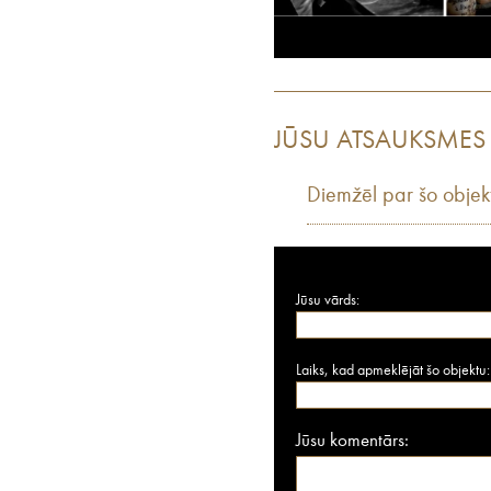
JŪSU ATSAUKSMES
Diemžēl par šo objek
Jūsu vārds:
Laiks, kad apmeklējāt šo objektu:
Jūsu komentārs: