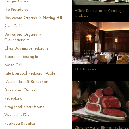
Croque Gascon
The Providores
Hélène Darroze at the Connaught,
Londona
Daylesford Organic in Notting Hill
River Café
Daylesford Organic in
Gloucestershire
Chez Dominique restorāns
Ristorante Boscaglia
Maze Grill
CUT, Londona
Tate Liverpool Restaurant-Cafe
L’Atelier de Joël Robuchon
Daylesford Organic
Receptoria
Stroganoff Steak House
Wedholms Fisk
Russkaya Rybalka
Dinner by Heston Blumenthal, Londo