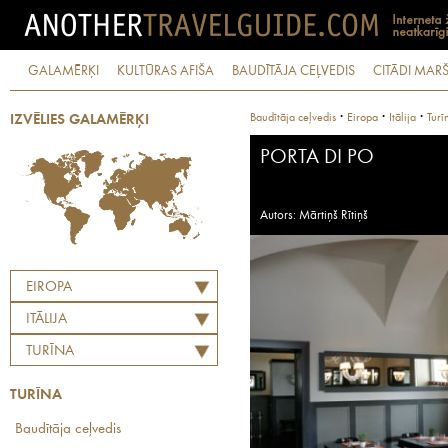
GALAMĒRĶI
KULTŪRAS AFIŠA
BAUDĪTĀJA CEĻVEDIS
CITĀDI MARŠ
·
·
·
Baudītāja ceļvedis
Eiropa
Itālija
Turī
IZVĒLIES GALAMĒRĶI
PORTA DI PO
Autors: Mārtiņš Rītiņš
EIROPA
ITĀLIJA
TURĪNA
TURĪNA
Baudītāja ceļvedis