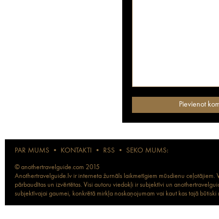
PAR MUMS
•
KONTAKTI
•
RSS
•
SEKO MUMS:
© anothertravelguide.com 2015
Anothertravelguide.lv ir interneta žurnāls laikmetīgiem mūsdienu ceļotājiem. Vi
pārbaudītas un izvērtētas. Visi autoru viedokļi ir subjektīvi un anothertravel
subjektīvajai gaumei, konkrētā mirkļa noskaņojumam vai kaut kas tajā būtiski ma