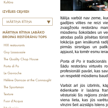
Kultūra
IZVĒLIES CEĻVEDI
Itālija varbūt nav zeme, k
MĀRTIŅA RĪTIŅA
gadījies vilties ne reizi 
zvaigžņotu restorānu man
LABĀKO EIROPAS
mūsdienu šokolādes un ve
MĀRTIŅA RĪTIŅA LABĀKO
RESTORĀNU TOPS
atrodas pašā pilsētas tūri
EIROPAS RESTORĀNU TOPS
lokācija gan iesākumā radīj
HIX restaurants
pirmās sirsnīgas un pat
apjaust, ka tomēr esmu ierad
Guy Lassausaie
The Quality Chop House
Porta di Po
ir tradicionāls
šādu restorānu virtuvēs r
Porta di Po
profesionāli pavāri, kas sa
Le Gavroche
un respektē mūsdienu baudī
Hélène Darroze at the Connaught
Varbūt arī jūs izbrīnīs, kā
The Sportsman
ēdienkarte ir lasāma fra
Texture
vēsturiski šis reģions zinā
viena lieta, kas jūs varētu
Fuor d'Acqua
vīnzini šeit aizstājis īstens