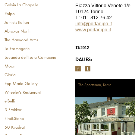
Galvin La Chapelle
Piazza Vittorio Veneto 1/e
10124 Torino
Polpo
T.: 011 812 76 42
Jamie's Italian
info@portadipo.it
www.portadipo.it
Abraxas North
The Harwood Arms
11/2012
La Fromagerie
Locanda dell'Isola Comacina
DALIES:
Moon
Gloria
Epp Maria Gallery
The Sportsman, Kenta
Wheeler's Restaurant
elBulli
3 Frakkar
Fire&Stone
50 Kvadrat