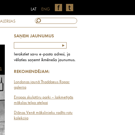
LAT
ENG
ALERIJAS
SAŅEM JAUNUMUS
Ierakstiet savu e-pasta adresi, ja
vēlaties saņemt ikmēneša jaunumus.
S
REKOMENDĒJAM:
Londonas jaunā Thaddaeus Ropac
galerija
Eiropas skulptūru parki – laikmetīgās
mākslas telpa atelpai
Diānas Venē mākslinieku radīto rotu
kolekcija