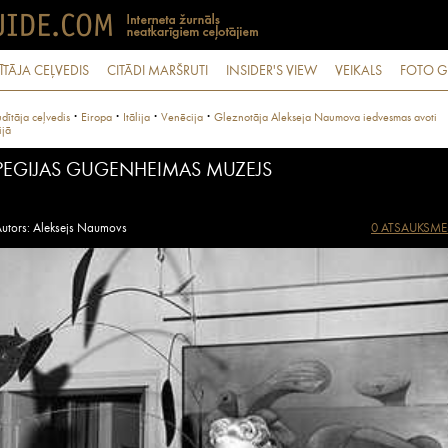
ĪTĀJA CEĻVEDIS
CITĀDI MARŠRUTI
INSIDER'S VIEW
VEIKALS
FOTO G
·
·
·
·
dītāja ceļvedis
Eiropa
Itālija
Venēcija
Gleznotāja Alekseja Naumova iedvesmas avoti
ijā
PEGIJAS GUGENHEIMAS MUZEJS
utors: Aleksejs Naumovs
0 ATSAUKSME