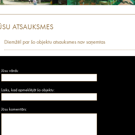
ŪSU ATSAUKSMES
Diemžēl par šo objektu atsauksmes nav saņemtas
Jūsu vārds:
Laiks, kad apmeklējāt šo objektu:
Jūsu komentārs: