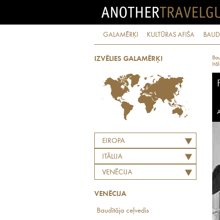
GALAMĒRĶI
KULTŪRAS AFIŠA
BAUD
Bau
IZVĒLIES GALAMĒRĶI
Itāl
A
EIROPA
ITĀLIJA
VENĒCIJA
VENĒCIJA
Baudītāja ceļvedis