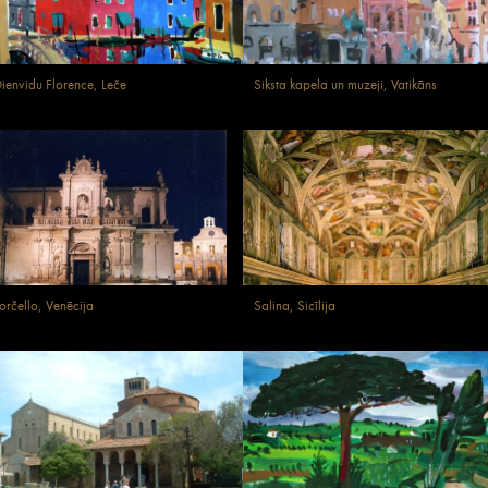
ienvidu Florence, Leče
Siksta kapela un muzeji, Vatikāns
orčello, Venēcija
Salina, Sicīlija