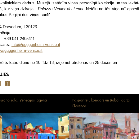
ksliniekiem darbus. Muzejā izstādīta viņas personīgā kolekcija un tas iekārt
ā, kur viņa dzīvoja -
Palazzo Venier dei Leoni.
Netālu no tās viņa arī apbedī
akus Pegijai dus viņas sunīši.
4 Dorsoduro, I-30123
nēcija
l.: +39.041.2405411
pasts:
info@guggenheim-venice.it
w.guggenheim-venice.it
vērts katru dienu no 10 līdz 18, izņemot otrdienas un 25.decembri
LIES:
urano sala, Venēcijas lagūna
Pašportretu koridors un Boboli dārzi,
Florence