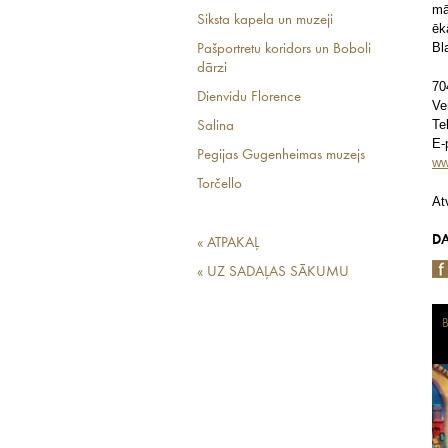
mā
Siksta kapela un muzeji
ēk
Bl
Pašportretu koridors un Boboli
dārzi
70
Dienvidu Florence
Ve
Te
Salina
E-
Pegijas Gugenheimas muzejs
ww
Torčello
At
DA
« ATPAKAĻ
« UZ SADAĻAS SĀKUMU
B