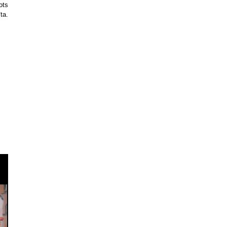
ots
ta.