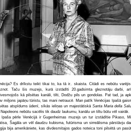
nēcija? Es drīkstu teikt tikai to, ka tā ir.. skaista. Citādi es nebūtu varējis
eznot. Taču šis muzejs, kurā izstādīti 20.gadsimta gleznotāju darbi, arī
dvesmojošs kā pilsētas kanāli, tilti, Dodžu pils un gondolas. Pat tad, ja apk
āv miljons japāņu tūristu, tas mani netraucē. Man patīk Venēcijas īpašā gais
lsētas atspīdums ūdenī, sīkās ieliņas un majestātiskā
Santa Maria della Sal
 Napoleons nebūtu sacēlis tik daudz laukumu, kanālu un tiltu būtu vēl vairāk.
 īpaša pērle Venēcijā ir Gugenheimas muzejs un tur izstādītie Pikaso, Mi
tisa, Šagāla un vēl daudzu kubisma, futūrisma un sirreālisma pārstāvju dar
gija bija amerikāniete, kas divdesmitajos gados noteica toni pilsētā un pasūt