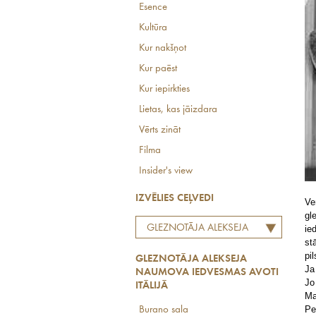
Esence
Kultūra
Kur nakšņot
Kur paēst
Kur iepirkties
Lietas, kas jāizdara
Vērts zināt
Filma
Insider's view
IZVĒLIES CEĻVEDI
Ve
gl
GLEZNOTĀJA ALEKSEJA
ie
st
NAUMOVA IEDVESMAS
pi
GLEZNOTĀJA ALEKSEJA
AVOTI ITĀLIJĀ
Ja
NAUMOVA IEDVESMAS AVOTI
Jo
ITĀLIJĀ
Ma
Pe
Burano sala