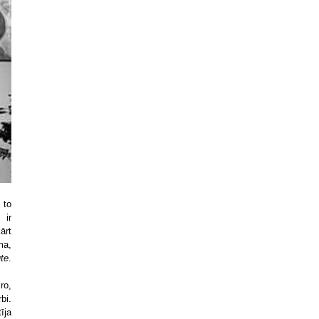
 to
 ir
ārt
ma,
ute
.
ro,
bi.
īja