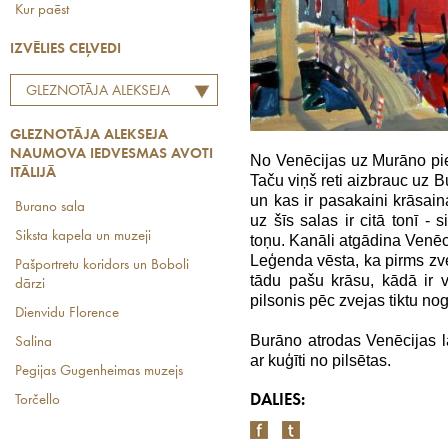
Kur paēst
IZVĒLIES CEĻVEDI
GLEZNOTĀJA ALEKSEJA
NAUMOVA IEDVESMAS
GLEZNOTĀJA ALEKSEJA
AVOTI ITĀLIJĀ
NAUMOVA IEDVESMAS AVOTI
No Venēcijas uz Murāno pie s
ITĀLIJĀ
Taču viņš reti aizbrauc uz 
un kas ir pasakaini krāsaina
Burano sala
uz šīs salas ir citā tonī - 
Siksta kapela un muzeji
toņu. Kanāli atgādina Venēcij
Leģenda vēsta, ka pirms zvej
Pašportretu koridors un Boboli
tādu pašu krāsu, kādā ir v
dārzi
pilsonis pēc zvejas tiktu no
Dienvidu Florence
Burāno atrodas Venēcijas 
Salina
ar kuģīti no pilsētas.
Pegijas Gugenheimas muzejs
DALIES:
Torčello