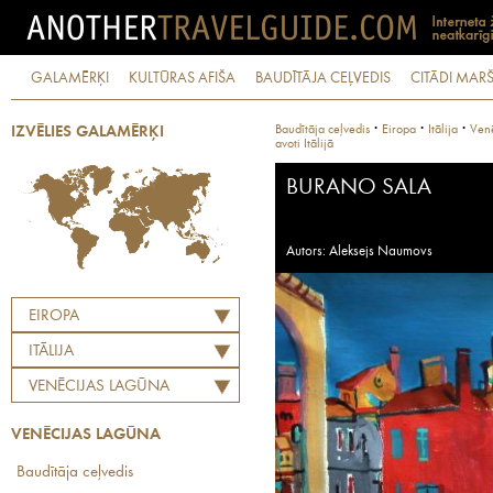
GALAMĒRĶI
KULTŪRAS AFIŠA
BAUDĪTĀJA CEĻVEDIS
CITĀDI MARŠ
·
·
·
Baudītāja ceļvedis
Eiropa
Itālija
Venē
IZVĒLIES GALAMĒRĶI
avoti Itālijā
BURANO SALA
Autors: Aleksejs Naumovs
EIROPA
ITĀLIJA
VENĒCIJAS LAGŪNA
VENĒCIJAS LAGŪNA
Baudītāja ceļvedis