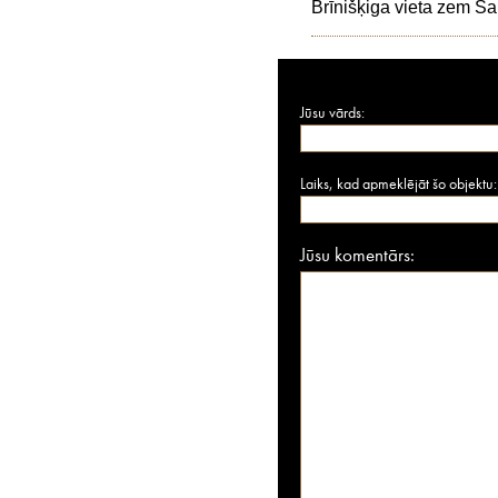
Brīnišķiga vieta zem S
Jūsu vārds:
Laiks, kad apmeklējāt šo objektu:
Jūsu komentārs: