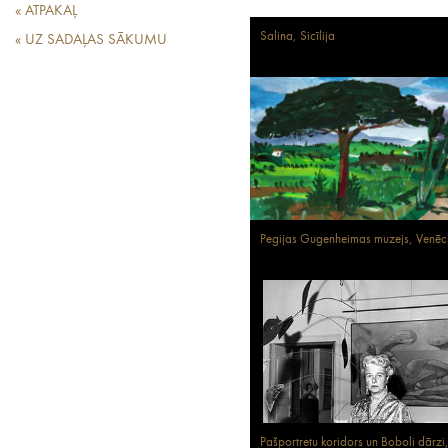
« ATPAKAĻ
Salina, Sicīlija
« UZ SADAĻAS SĀKUMU
Pegijas Gugenheimas muzejs, Venēc
Pašportretu koridors un Boboli dārzi