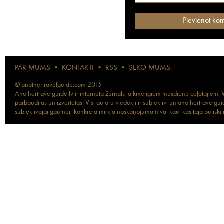
PAR MUMS
•
KONTAKTI
•
RSS
•
SEKO MUMS:
© anothertravelguide.com 2015
Anothertravelguide.lv ir interneta žurnāls laikmetīgiem mūsdienu ceļotājiem. Vi
pārbaudītas un izvērtētas. Visi autoru viedokļi ir subjektīvi un anothertravel
subjektīvajai gaumei, konkrētā mirkļa noskaņojumam vai kaut kas tajā būtiski ma