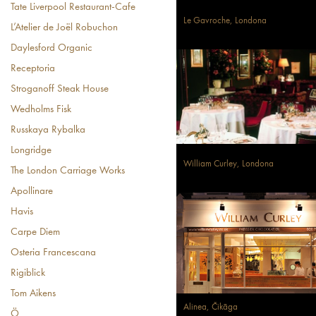
Tate Liverpool Restaurant-Cafe
Le Gavroche, Londona
L’Atelier de Joël Robuchon
Daylesford Organic
Receptoria
Stroganoff Steak House
Wedholms Fisk
Russkaya Rybalka
Longridge
William Curley, Londona
The London Carriage Works
Apollinare
Havis
Carpe Diem
Osteria Francescana
Rigiblick
Tom Aikens
Alinea, Čikāga
Ö