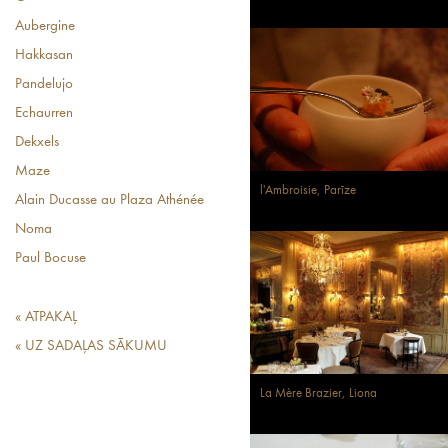
Aubergine
Hakkasan
Pandelujo
Echaurren
Dekxels
Maze
l'Ambroisie, Parīze
Alain Ducasse au Plaza Athénée
Noma
Paul Bocuse
« ATPAKAĻ
« UZ SADAĻAS SĀKUMU
La Mère Brazier, Liona