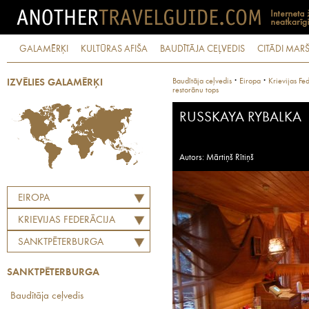
GALAMĒRĶI
KULTŪRAS AFIŠA
BAUDĪTĀJA CEĻVEDIS
CITĀDI MARŠ
·
·
Baudītāja ceļvedis
Eiropa
Krievijas Fe
IZVĒLIES GALAMĒRĶI
restorānu tops
RUSSKAYA RYBALKA
Autors: Mārtiņš Rītiņš
EIROPA
KRIEVIJAS FEDERĀCIJA
SANKTPĒTERBURGA
SANKTPĒTERBURGA
Baudītāja ceļvedis