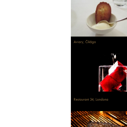
Aviary, Čikāga
Restaurant 34, Londona