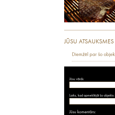
JŪSU ATSAUKSMES
Diemžēl par šo objek
Jūsu vārds:
Laiks, kad apmeklējāt šo objektu:
Jūsu komentārs: