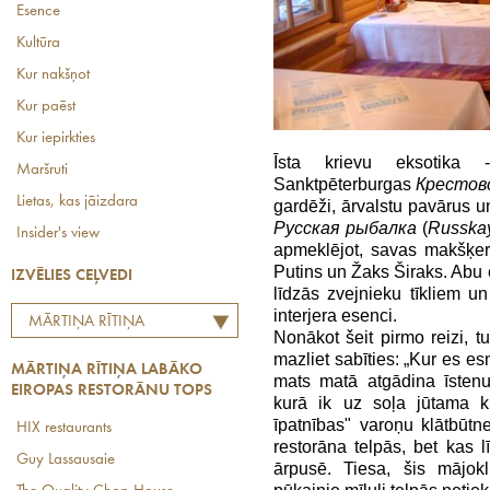
Esence
Kultūra
Kur nakšņot
Kur paēst
Kur iepirkties
Īsta krievu eksotika 
Maršruti
Sanktpēterburgas
Крестов
Lietas, kas jāizdara
gardēži, ārvalstu pavārus un 
Русская рыбалка
(
Russka
Insider's view
apmeklējot, savas makšķern
Putins un Žaks Širaks. Abu c
IZVĒLIES CEĻVEDI
līdzās zvejnieku tīkliem u
interjera esenci.
MĀRTIŅA RĪTIŅA
Nonākot šeit pirmo reizi, t
LABĀKO EIROPAS
mazliet sabīties: „Kur es es
MĀRTIŅA RĪTIŅA LABĀKO
RESTORĀNU TOPS
mats matā atgādina īsten
EIROPAS RESTORĀNU TOPS
kurā ik uz soļa jūtama k
īpatnības" varoņu klātbūtne
HIX restaurants
restorāna telpās, bet kas 
Guy Lassausaie
ārpusē. Tiesa, šis mājokl