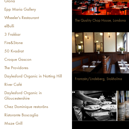
Gloria
Epp Maria Gallery
Wheeler's Restaurant
The Quality Chop House, Londona
elBulli
3 Frakkar
Fire&Stone
50 Kvadrat
Croque Gascon
The Providores
Daylesford Organic in Notting Hill
Frantzén/Lindeberg, Stokholma
River Café
Daylesford Organic in
Gloucestershire
Chez Dominique restorāns
Ristorante Boscaglia
Maze Grill