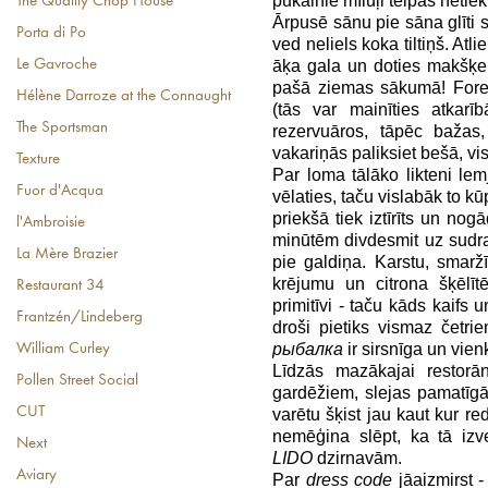
pūkainie mīluļi telpās netiek i
The Quality Chop House
Ārpusē sānu pie sāna glīti s
Porta di Po
ved neliels koka tiltiņš. Atl
Le Gavroche
āķa gala un doties makšķer
pašā ziemas sākumā! Forele
Hélène Darroze at the Connaught
(tās var mainīties atkarī
The Sportsman
rezervuāros, tāpēc baža
vakariņās paliksiet bešā, vis
Texture
Par loma tālāko likteni lemj
Fuor d'Acqua
vēlaties, taču vislabāk to kū
priekšā tiek iztīrīts un no
l'Ambroisie
minūtēm divdesmit uz sudra
La Mère Brazier
pie galdiņa. Karstu, smarž
krējumu un citrona šķēlīt
Restaurant 34
primitīvi - taču kāds kaifs 
Frantzén/Lindeberg
droši pietiks vismaz četr
рыбалка
ir sirsnīga un vienk
William Curley
Līdzās mazākajai restorān
Pollen Street Social
gardēžiem, slejas pamatīg
CUT
varētu šķist jau kaut kur re
nemēģina slēpt, ka tā iz
Next
LIDO
dzirnavām.
Aviary
Par
dress code
jāaizmirst -