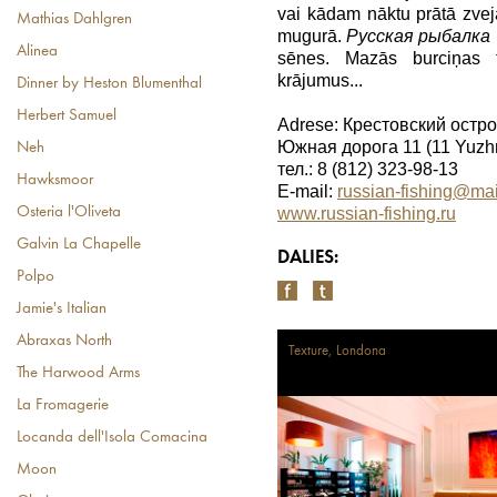
vai kādam nāktu prātā zvej
Mathias Dahlgren
mugurā.
Русская рыбалка
Alinea
sēnes. Mazās burciņas t
krājumus...
Dinner by Heston Blumenthal
Herbert Samuel
Adrese: Крестовский остров
Южная дорога 11 (11 Yuzh
Neh
тел.: 8 (812) 323-98-13
Hawksmoor
E-mail:
russian-fishing@mai
Osteria l'Oliveta
www.russian-fishing.ru
Galvin La Chapelle
DALIES:
Polpo
Jamie's Italian
Abraxas North
Texture, Londona
The Harwood Arms
La Fromagerie
Locanda dell'Isola Comacina
Moon