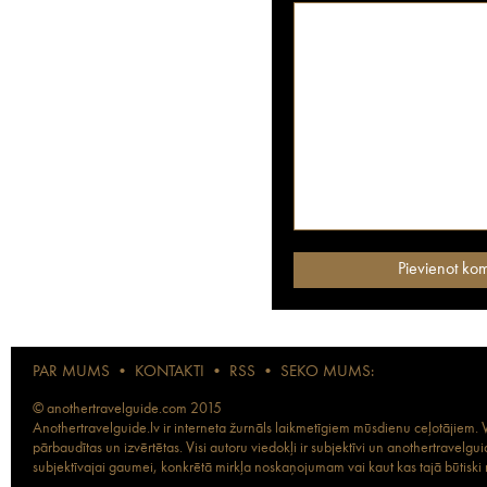
PAR MUMS
•
KONTAKTI
•
RSS
•
SEKO MUMS:
© anothertravelguide.com 2015
Anothertravelguide.lv ir interneta žurnāls laikmetīgiem mūsdienu ceļotājiem. Vi
pārbaudītas un izvērtētas. Visi autoru viedokļi ir subjektīvi un anothertravel
subjektīvajai gaumei, konkrētā mirkļa noskaņojumam vai kaut kas tajā būtiski ma