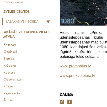
Citādi maršruti
IZVĒLIES CEĻVEDI
LABĀKĀS VEIKBORDA
VIETAS LATVIJĀ
Viesu nams „Prieka P
LABĀKĀS VEIKBORDA VIETAS
LATVIJĀ
ūdensslēpošanas klubu 
ūdensslēpošanas mācību n
Baltezers
1080 izveidojusi šeit veika
jāgriež ik pēc trim triki
Ozolnieki
pateicīga telšu celšanai.
Sigulda
www.promobius.lv
Krāslava
Koknese
www.priekapietura.lv
Cieceres ezers
Ķīšezers
Rīgas centrs
DALIES:
Ādaži