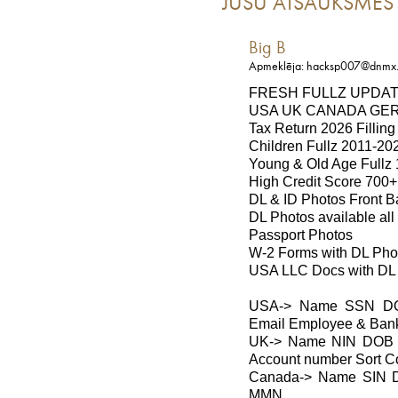
JŪSU ATSAUKSMES
Big B
Apmeklēja: hacksp007@dnmx.
FRESH FULLZ UPDAT
USA UK CANADA GER
Tax Return 2026 Filling
Children Fullz 2011-20
Young & Old Age Fullz
High Credit Score 700+
DL & ID Photos Front Ba
DL Photos available all
Passport Photos
W-2 Forms with DL Pho
USA LLC Docs with DL
USA-> Name SSN DOB
Email Employee & Bank
UK-> Name NIN DOB D
Account number Sort C
Canada-> Name SIN D
MMN