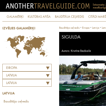
GALAMĒRĶI
KULTŪRAS AFIŠA
BAUDĪTĀJA CEĻVEDIS
CITĀDI MARŠ
·
·
·
Baudītāja ceļvedis
Eiropa
Latvija
Latv
IZVĒLIES GALAMĒRĶI
SIGULDA
Autors: Kristīne Bezbaile
EIROPA
LATVIJA
LATVIJA
LATVIJA
Baudītāja ceļvedis