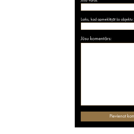
Jūsu vārds:
Laiks, kad apmeklējāt šo objektu:
Jūsu komentārs: