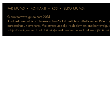
PAR MUMS
•
KONTAKTI
•
RSS
•
SEKO MUMS:
© anothertravelguide.com 2015
Anothertravelguide.lv ir interneta žurnāls laikmetīgiem mūsdienu ceļotājiem. Vi
pārbaudītas un izvērtētas. Visi autoru viedokļi ir subjektīvi un anothertravel
subjektīvajai gaumei, konkrētā mirkļa noskaņojumam vai kaut kas tajā būtiski ma