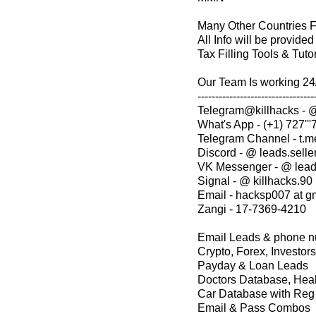
Many Other Countries Fr
All Info will be provide
Tax Filling Tools & Tuto
Our Team Is working 24/
---------------------------------
Telegram@killhacks - @
What's App - (+1) 727'''
Telegram Channel - t.m
Discord - @ leads.selle
VK Messenger - @ lead
Signal - @ killhacks.90
Email - hacksp007 at g
Zangi - 17-7369-4210
Email Leads & phone 
Crypto, Forex, Investor
Payday & Loan Leads
Doctors Database, Hea
Car Database with Re
Email & Pass Combos