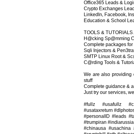
Office365 Leads & Logi
Crypto Exchanges Lea
LinkedIn, Facebook, In
Education & School Le
TOOLS & TUTORIALS
H@cking Sp@mming C@
Complete packages for
Sqli Injectors & Pen3trat
SMTP Linux Root & Sc
C@rding Tools & Tutor
We are also providing 
stuff
Complete guidance & as
Just try our services, we
#fullz #usafullz #c
#usataxreturn #dlphoto
#personalID #leads #taxf
#trumpiran #indiarussia
#chinausa #usachina 