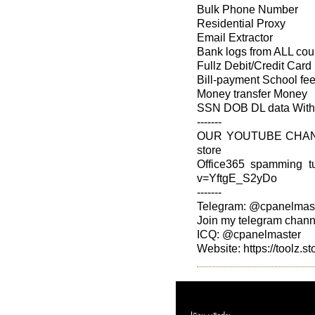
Bulk Phone Number
Residential Proxy
Email Extractor
Bank logs from ALL cou
Fullz Debit/Credit Card
Bill-payment School fe
Money transfer Money
SSN DOB DL data With I
-------
OUR YOUTUBE CHANNEL
store
Office365 spamming tut
v=YftgE_S2yDo
-------
Telegram: @cpanelmas
Join my telegram channe
ICQ: @cpanelmaster
Website: https://toolz.st