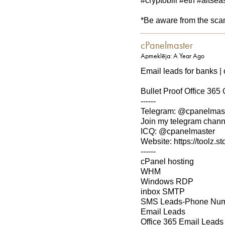
#cryptobill #eth #altse
*Be aware from the sc
cPanelmaster
Apmeklēja: A Year Ago
Email leads for banks | 
Bullet Proof Office 365
------
Telegram: @cpanelmas
Join my telegram channe
ICQ: @cpanelmaster
Website: https://toolz.st
------
cPanel hosting
WHM
Windows RDP
inbox SMTP
SMS Leads-Phone Nu
Email Leads
Office 365 Email Leads