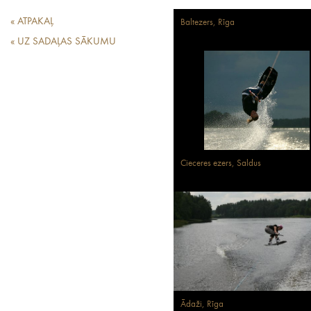
« ATPAKAĻ
Baltezers, Rīga
« UZ SADAĻAS SĀKUMU
Cieceres ezers, Saldus
Ādaži, Rīga