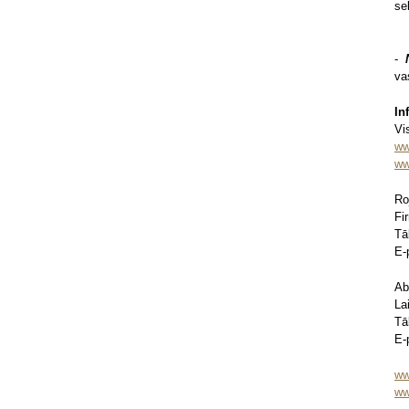
se
-
N
va
In
Vi
ww
ww
Ro
Fi
Tā
E-
Ab
La
Tā
E-
ww
ww