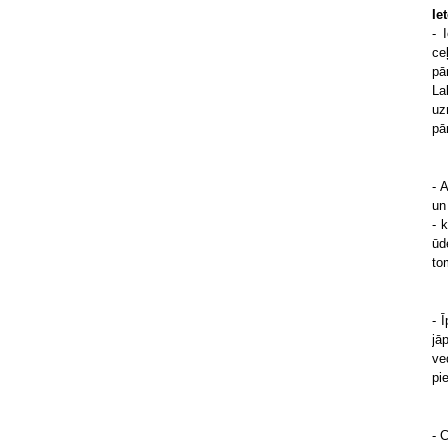
Ie
- 
ce
pā
La
uz
pā
- 
un
- 
ūd
to
- 
jā
ve
pi
- 