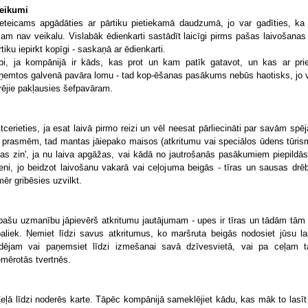
teikumi
Ieteicams apgādāties ar pārtiku pietiekamā daudzumā, jo var gadīties, ka
ļam nav veikalu. Vislabāk ēdienkarti sastādīt laicīgi pirms pašas laivošanas
rtiku iepirkt kopīgi - saskaņā ar ēdienkarti.
bi, ja kompānijā ir kāds, kas prot un kam patīk gatavot, un kas ar pri
ņemtos galvenā pavāra lomu - tad kop-ēšanas pasākums nebūs haotisks, jo v
rējie pakļausies šefpavāram.
Atcerieties, ja esat laivā pirmo reizi un vēl neesat pārliecināti par savām spē
 prasmēm, tad mantas jāiepako maisos (atkritumu vai speciālos ūdens tūris
kas zin', ja nu laiva apgāžas, vai kādā no jautrošanās pasākumiem piepildās
eni, jo beidzot laivošanu vakarā vai ceļojuma beigās - tīras un sausas drē
mēr gribēsies uzvilkt.
Īpašu uzmanību jāpievērš atkritumu jautājumam - upes ir tīras un tādām tām 
paliek. Ņemiet līdzi savus atkritumus, ko maršruta beigās nodosiet jūsu la
dējam vai paņemsiet līdzi izmešanai savā dzīvesvietā, vai pa ceļam 
emērotās tvertnēs.
Ceļā līdzi noderēs karte. Tāpēc kompānijā sameklējiet kādu, kas māk to lasīt