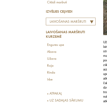
Citādi maršruti
IZVĒLIES CEĻVEDI
LAIVOŠANAS MARŠRUTI
KURZEMĒ
LAIVOŠANAS MARŠRUTI
KURZEMĒ
Už
Engures upe
la
st
Abava
ma
Užava
po
zā
Roja
ai
Rinda
up
at
Irbe
ča
dz
tr
« ATPAKAĻ
no
« UZ SADAĻAS SĀKUMU
at