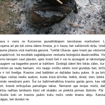
ava ir viens no Kurzemes jaunatklātajiem laivošanas maršrutiem. L
ivojama arī pie ļoti zema ūdens līmeņa, jo ir šaura, bet salīdzinoši dziļa. Iztei
raume jūtama visā maršruta garumā. Turklāt Užavas upes krasti jau vēsturiski
zapdzīvoti, kā rezultātā saglabājusies neskarta bioloģiskā daudzveidība. Vi
smu laivojam cauri pļavām, upes krasti šeit ir vai nu aizauguši ar raksturīgaj
laugiem vai bagarētie posmi ar kārkliem. Dzidrajā ūdenī lēni lokās zāles, šur 
zskrien pa raudu bariņam, virs raupjo smilšu sērēm
tusē
grunduļu bari, brīž
e ir īsti
forelīga
. Krastos zied baldriāni un dažādas lauku puķes. Ik pa brī
klājas ciešas niedru audzes, kurās kūsā dzīvība: brēkā, dzied, sten, ķērkā
binās neredzami putni. Šur tur balt/melnalkšņu krastos ganās govis, kas nā
ert, krastā ierīkojušas pamatīgas takas. Nemanot upe ievijas mežā, da
okšņu radītais ļembasts kļūst vēl skaļāks un priekšā pirmais šķērslis. Pār 
līkušie koki un krastos jaukto koku mežs veido ēnainu aleju. Karst
kāpjas, bet dunduri ne.