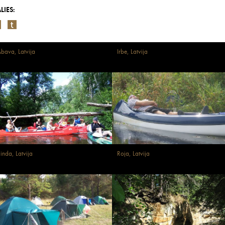
LIES:
bava, Latvija
Irbe, Latvija
inda, Latvija
Roja, Latvija