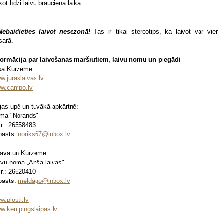
kot līdzi laivu brauciena laikā.
ebaidieties laivot nesezonā!
Tas ir tikai stereotips, ka laivot var vien
sarā.
formācija par laivošanas maršrutiem, laivu nomu un piegādi
sā Kurzemē:
w.juraslaivas.lv
w.campo.lv
jas upē un tuvākā apkārtnē:
rma "Norands"
lr.: 26558483
pasts:
noriks67@inbox.lv
avā un Kurzemē:
ivu noma „Anša laivas"
lr.: 26520410
pasts:
meldago@inbox.lv
w.plosti.lv
w.kempingslaipas.lv