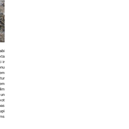
abi
kta
 ir
enu
iem
tur
iem
dim
 un
kot
bas
upi
ums