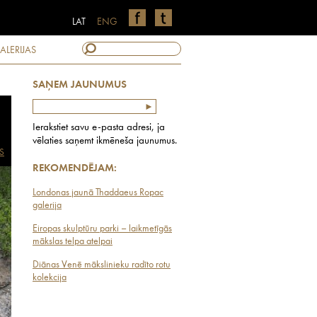
LAT
ENG
ALERIJAS
SAŅEM JAUNUMUS
Ierakstiet savu e-pasta adresi, ja
vēlaties saņemt ikmēneša jaunumus.
S
REKOMENDĒJAM:
Londonas jaunā Thaddaeus Ropac
galerija
Eiropas skulptūru parki – laikmetīgās
mākslas telpa atelpai
Diānas Venē mākslinieku radīto rotu
kolekcija