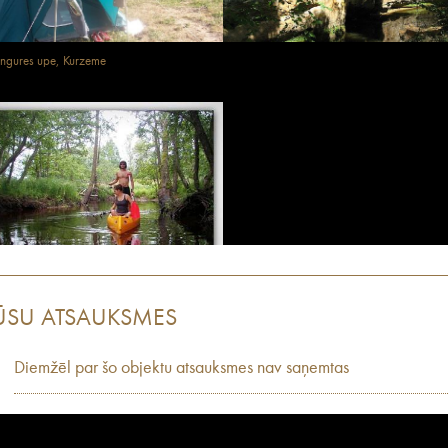
ngures upe, Kurzeme
ŪSU ATSAUKSMES
Diemžēl par šo objektu atsauksmes nav saņemtas