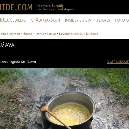
ĪTĀJA CEĻVEDIS
CITĀDI MARŠRUTI
INSIDER'S VIEW
VEIKALS
FOTO G
·
·
·
·
dītāja ceļvedis
Eiropa
Latvija
Latvija
Laivošanas maršruti Kurzemē
UŽAVA
utors: Ingrīda Smuškova
0 ATSAUKSME