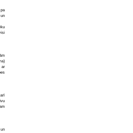
 pa
 un
eku
isi
jām
ma)
 ar
bes
arī
ivu
tam
 un