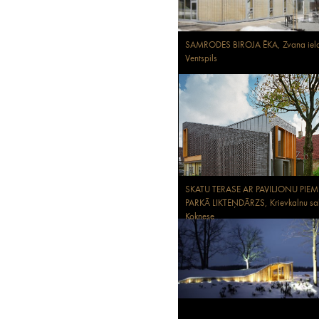
SAMRODES BIROJA ĒKA, Zvana iela
Ventspils
SKATU TERASE AR PAVILJONU PIE
PARKĀ LIKTEŅDĀRZS, Krievkalnu sa
Koknese