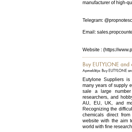
manufacturer of high-qua
Telegram: @propnotesc
Email: sales.propcount
Website : (https://www.
Buy EUTYLONE and ot
Apmeklēja: Buy EUTYLONE and
Eutylone Suppliers is
many years of supply ex
sale a large number 
researchers, and hobby
AU, EU, UK, and most
Recognizing the difficul
chemicals direct fro
website with the aim t
world with fine researc