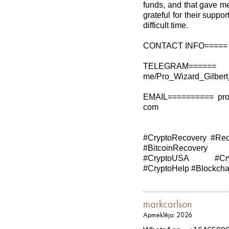
funds, and that gave me
grateful for their suppo
difficult time.
CONTACT INFO===== W
TELEGRAM==
me/Pro_Wizard_Gilber
EMAIL========== pro w
com
#CryptoRecovery #Rec
#BitcoinRecovery
#CryptoUSA #Cryp
#CryptoHelp #Blockch
markcarlson
Apmeklēja: 2026