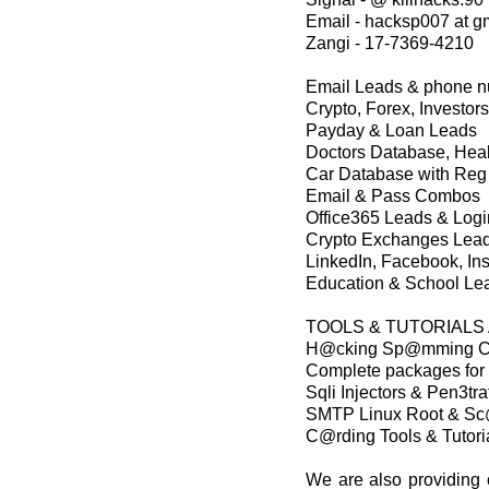
Email - hacksp007 at g
Zangi - 17-7369-4210
Email Leads & phone 
Crypto, Forex, Investor
Payday & Loan Leads
Doctors Database, Hea
Car Database with Re
Email & Pass Combos
Office365 Leads & Logi
Crypto Exchanges Lea
LinkedIn, Facebook, In
Education & School Le
TOOLS & TUTORIALS
H@cking Sp@mming C@
Complete packages for
Sqli Injectors & Pen3trat
SMTP Linux Root & Sc
C@rding Tools & Tutor
We are also providing 