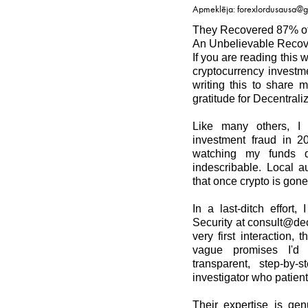
Apmeklēja: forexlordusausa@
They Recovered 87% of
An Unbelievable Recov
If you are reading this w
cryptocurrency investme
writing this to share 
gratitude for Decentral
Like many others, I f
investment fraud in 20
watching my funds d
indescribable. Local au
that once crypto is gone,
In a last-ditch effort
Security at consult@de
very first interaction, 
vague promises I'd
transparent, step-by
investigator who patient
Their expertise is gen