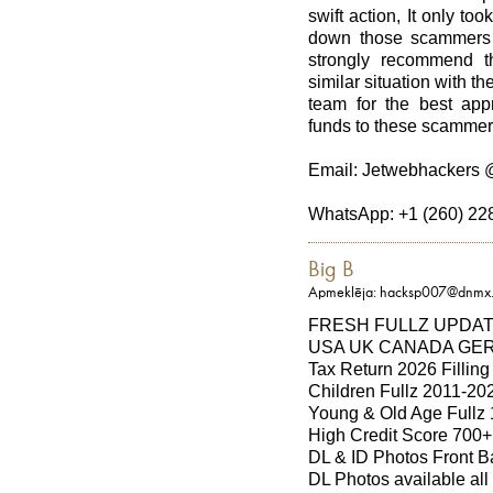
swift action, It only to
down those scammers 
strongly recommend t
similar situation with th
team for the best appr
funds to these scammers
Email: Jetwebhackers 
WhatsApp: +1 (260) 22
Big B
Apmeklēja: hacksp007@dnmx.
FRESH FULLZ UPDAT
USA UK CANADA GER
Tax Return 2026 Filling
Children Fullz 2011-20
Young & Old Age Fullz
High Credit Score 700+
DL & ID Photos Front Ba
DL Photos available all