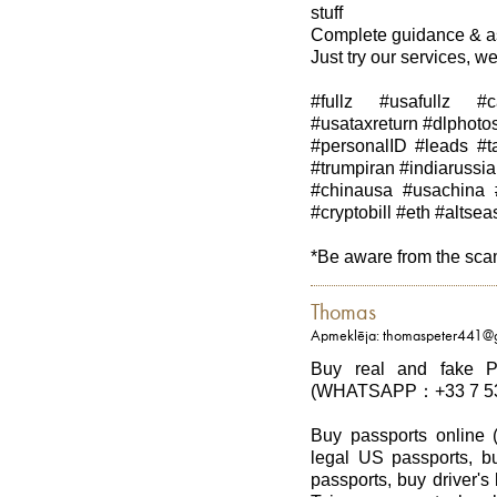
stuff
Complete guidance & as
Just try our services, we
#fullz #usafullz #c
#usataxreturn #dlphoto
#personalID #leads #taxf
#trumpiran #indiarussia
#chinausa #usachina 
#cryptobill #eth #altse
*Be aware from the sc
Thomas
Apmeklēja: thomaspeter441@
Buy real and fake Pa
(WHATSAPP：+33 7 53
Buy passports onlin
legal US passports, b
passports, buy driver'