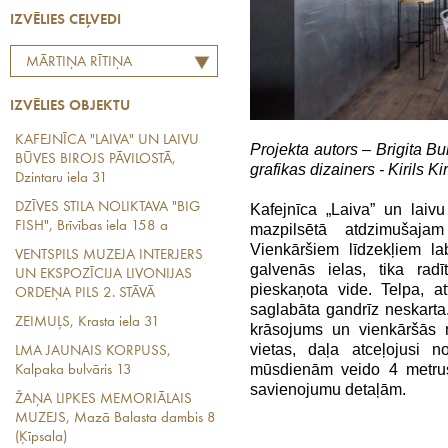
IZVĒLIES CEĻVEDI
MĀRTIŅA RĪTIŅA
LABĀKO EIROPAS
IZVĒLIES OBJEKTU
RESTORĀNU TOPS
KAFEJNĪCA "LAIVA" UN LAIVU
Projekta autors – Brigita Bul
BŪVES BIROJS PĀVILOSTĀ,
grafikas dizainers - Kirils Ki
Dzintaru iela 31
DZĪVES STILA NOLIKTAVA "BIG
Kafejnīca „Laiva” un laivu
FISH", Brīvības iela 158 a
mazpilsētā atdzimušaja
Vienkāršiem līdzekļiem la
VENTSPILS MUZEJA INTERJERS
galvenās ielas, tika radī
UN EKSPOZĪCIJA LIVONIJAS
pieskaņota vide. Telpa, at
ORDEŅA PILS 2. STĀVĀ
saglabāta gandrīz neskart
ZEIMUĻS, Krasta iela 31
krāsojums un vienkāršās 
vietas, daļa atceļojusi n
LMA JAUNAIS KORPUSS,
mūsdienām veido 4 metrus
Kalpaka bulvāris 13
savienojumu detaļām.
ŽAŅA LIPKES MEMORIĀLAIS
MUZEJS, Mazā Balasta dambis 8
(Ķīpsala)