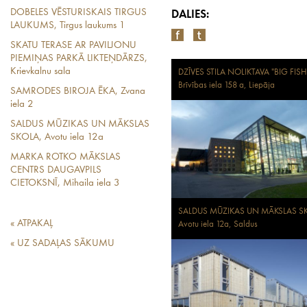
DOBELES VĒSTURISKAIS TIRGUS
DALIES:
LAUKUMS, Tirgus laukums 1
SKATU TERASE AR PAVILJONU
PIEMIŅAS PARKĀ LIKTEŅDĀRZS,
Krievkalnu sala
DZĪVES STILA NOLIKTAVA "BIG FISH
Brīvības iela 158 a, Liepāja
SAMRODES BIROJA ĒKA, Zvana
iela 2
SALDUS MŪZIKAS UN MĀKSLAS
SKOLA, Avotu iela 12a
MARKA ROTKO MĀKSLAS
CENTRS DAUGAVPILS
CIETOKSNĪ, Mihaila iela 3
SALDUS MŪZIKAS UN MĀKSLAS S
« ATPAKAĻ
Avotu iela 12a, Saldus
« UZ SADAĻAS SĀKUMU