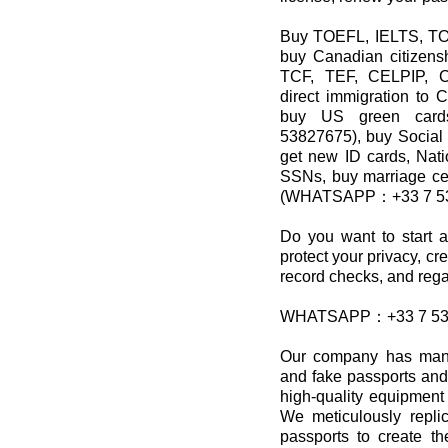
Buy TOEFL, IELTS, T
buy Canadian citizens
TCF, TEF, CELPIP, Cel
direct immigration to C
buy US green card
53827675), buy Social 
get new ID cards, Nati
SSNs, buy marriage certi
(WHATSAPP：+33 7 53
Do you want to start a
protect your privacy, cr
record checks, and reg
WHATSAPP：+33 7 53
Our company has many
and fake passports and
high-quality equipment 
We meticulously replic
passports to create t