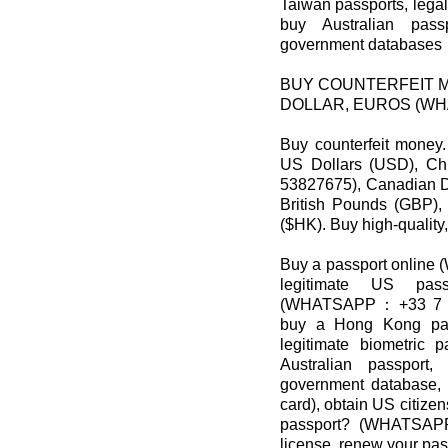
Taiwan passports, legal
buy Australian pass
government databases
BUY COUNTERFEIT M
DOLLAR, EUROS (WH
Buy counterfeit mon
US Dollars (USD), Ch
53827675), Canadian Do
British Pounds (GBP)
($HK). Buy high-quality
Buy a passport onlin
legitimate US pas
(WHATSAPP：+33 7 538
buy a Hong Kong pas
legitimate biometric
Australian passport
government database,
card), obtain US citize
passport? (WHATSAPP
license, renew your pas