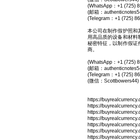
(WhatsApp：+1 (725) 8
(邮箱：authenticnotes5
(Telegram：+1 (725) 86
本公司在制作假护照和
用高品质的设备和材料
秘密特征，以制作假证
商。
(WhatsApp：+1 (725) 8
(邮箱：authenticnotes5
(Telegram：+1 (725) 86
(微信：Scottbowers44)
https://buyrealcurrency
https://buyrealcurr
https://buyrealcurrency
https://buyrealcurrency
https://buyrealcurrency
https://buyrealcurre
https://buyrealcurrency