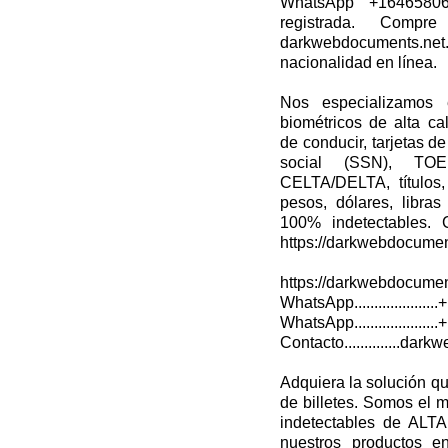
WhatsApp +16465806
registrada. Compre 
darkwebdocuments.ne
nacionalidad en línea.
Nos especializamos 
biométricos de alta cal
de conducir, tarjetas d
social (SSN), TO
CELTA/DELTA, títulos, 
pesos, dólares, libra
100% indetectables. 
https://darkwebdocument
https://darkwebdocument
WhatsApp.................
WhatsApp.................
Contacto..............d
Adquiera la solución qu
de billetes. Somos el m
indetectables de ALT
nuestros productos e