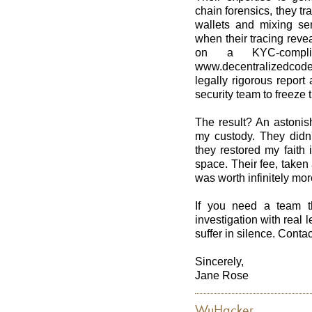
chain forensics, they t
wallets and mixing ser
when their tracing rev
on a KYC-compl
www.decentralizedcode
legally rigorous report
security team to freeze 
The result? An astonis
my custody. They didn'
they restored my faith i
space. Their fee, taken
was worth infinitely mor
If you need a team t
investigation with real l
suffer in silence. Conta
Sincerely,
Jane Rose
WuHacker