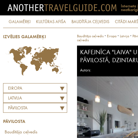
GALAMĒRĶI
KULTŪRAS AFIŠA
BAUDĪTĀJA CEĻVEDIS
CITĀDI MARŠ
·
·
·
Baudītāja ceļvedis
Eiropa
Latvija
Pāv
IZVĒLIES GALAMĒRĶI
ceļvedis
KAFEJNĪCA "LAIVA" 
PĀVILOSTĀ, DZINTARU
Autors:
EIROPA
LATVIJA
PĀVILOSTA
PĀVILOSTA
Baudītāja ceļvedis