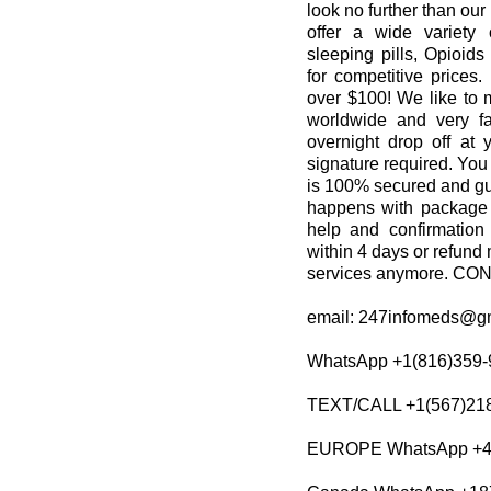
look no further than ou
offer a wide variety 
sleeping pills, Opioid
for competitive prices.
over $100! We like to m
worldwide and very fa
overnight drop off at 
signature required. You
is 100% secured and gu
happens with package 
help and confirmation
within 4 days or refund 
services anymore. C
email: 247infomeds@g
WhatsApp +1(816)359-
TEXT/CALL +1(567)21
EUROPE WhatsApp +4