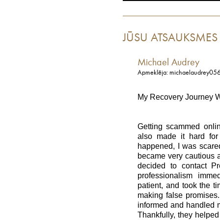
JŪSU ATSAUKSMES
Michael Audrey
Apmeklēja: michaelaudrey05
My Recovery Journey Wi
Getting scammed online
also made it hard for
happened, I was scare
became very cautious ab
decided to contact Pr
professionalism imme
patient, and took the t
making false promises.
informed and handled m
Thankfully, they helped