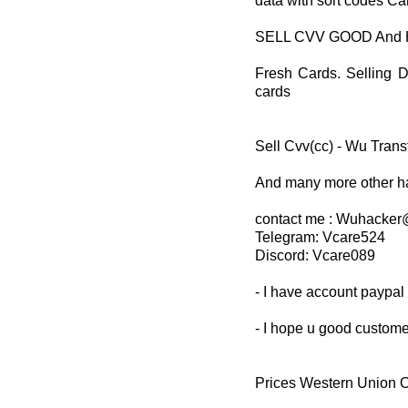
data with sort codes C
SELL CVV GOOD And 
Fresh Cards. Selling D
cards
Sell Cvv(cc) - Wu Trans
And many more other h
contact me : Wuhacke
Telegram: Vcare524
Discord: Vcare089
- I have account paypal
- I hope u good custome
Prices Western Union O