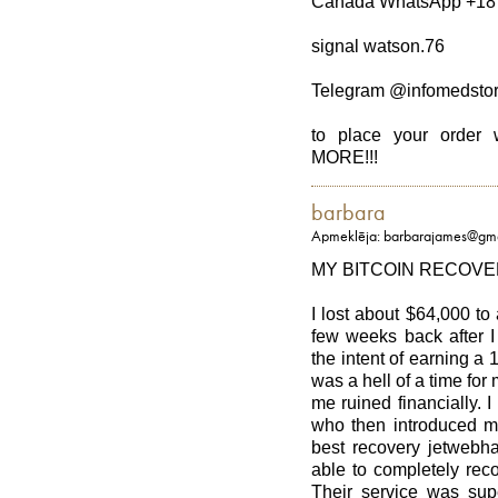
Canada WhatsApp +18
signal watson.76
Telegram @infomedsto
to place your ord
MORE!!!
barbara
Apmeklēja: barbarajames@gm
MY BITCOIN RECOVE
I lost about $64,000 to
few weeks back after I 
the intent of earning a 1
was a hell of a time for
me ruined financially. I
who then introduced me
best recovery jetwebh
able to completely reco
Their service was su