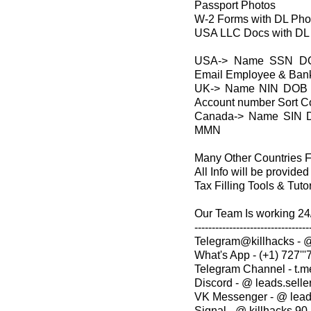
Passport Photos
W-2 Forms with DL Pho
USA LLC Docs with DL
USA-> Name SSN DOB
Email Employee & Bank
UK-> Name NIN DOB D
Account number Sort C
Canada-> Name SIN D
MMN
Many Other Countries Fr
All Info will be provide
Tax Filling Tools & Tuto
Our Team Is working 24/
---------------------------------
Telegram@killhacks - @
What's App - (+1) 727'''
Telegram Channel - t.m
Discord - @ leads.selle
VK Messenger - @ lead
Signal - @ killhacks.90