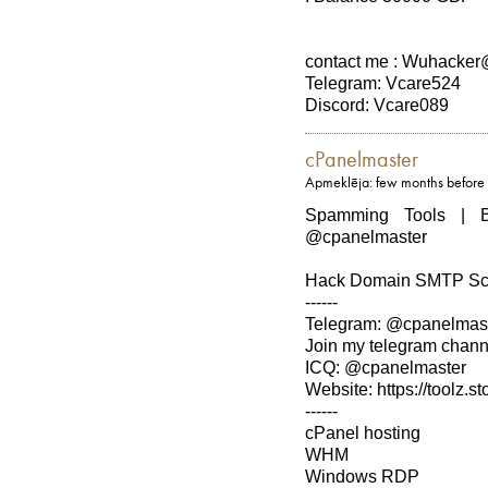
contact me : Wuhacke
Telegram: Vcare524
Discord: Vcare089
cPanelmaster
Apmeklēja: few months before
Spamming Tools | 
@cpanelmaster
Hack Domain SMTP Sca
------
Telegram: @cpanelmas
Join my telegram channe
ICQ: @cpanelmaster
Website: https://toolz.st
------
cPanel hosting
WHM
Windows RDP