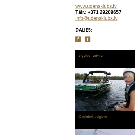
www.udensklubs.lv
Tālr.: +371 29209657
info@udensklubs.lv
DALIES:
Sigulda, Latvija
Ozolnieki, Jelgava