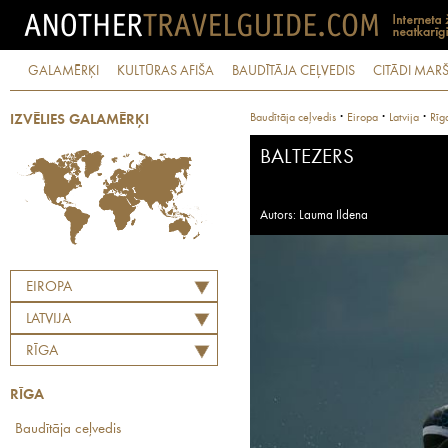
GALAMĒRĶI
KULTŪRAS AFIŠA
BAUDĪTĀJA CEĻVEDIS
CITĀDI MARŠ
·
·
·
Baudītāja ceļvedis
Eiropa
Latvija
Rīg
IZVĒLIES GALAMĒRĶI
BALTEZERS
Autors: Lauma Ildena
EIROPA
LATVIJA
RĪGA
RĪGA
Baudītāja ceļvedis