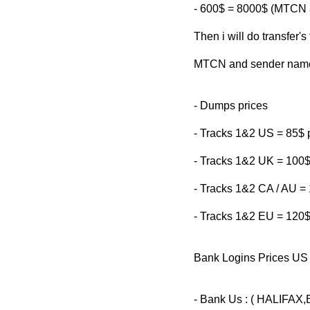
- 600$ = 8000$ (MTCN 
Then i will do transfer's
MTCN and sender name
- Dumps prices
- Tracks 1&2 US = 85$ 
- Tracks 1&2 UK = 100$
- Tracks 1&2 CA / AU = 
- Tracks 1&2 EU = 120$
Bank Logins Prices U
- Bank Us : ( HALIFAX