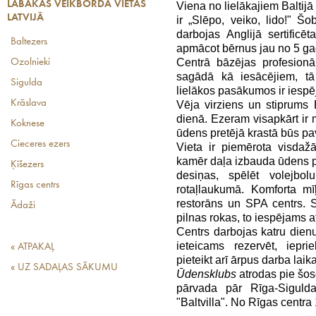
LABĀKĀS VEIKBORDA VIETAS
Viena no lielākajiem Baltij
LATVIJĀ
ir „Slēpo, veiko, lido!" Šob
darbojas Anglijā sertificē
Baltezers
apmācot bērnus jau no 5 g
Centrā bāzējas profesionā
Ozolnieki
sagādā kā iesācējiem, tā
Sigulda
lielākos pasākumos ir iespēj
Krāslava
Vēja virziens un stiprums 
dienā. Ezeram visapkārt ir 
Koknese
ūdens pretējā krastā būs pa
Cieceres ezers
Vieta ir piemērota visdaž
kamēr daļa izbauda ūdens pri
Ķīšezers
desiņas, spēlēt volejbo
Rīgas centrs
rotaļlaukumā. Komforta mī
restorāns un SPA centrs. S
Ādaži
pilnas rokas, to iespējams at
Centrs darbojas katru dien
ieteicams rezervēt, iepr
« ATPAKAĻ
pieteikt arī ārpus darba laika
« UZ SADAĻAS SĀKUMU
Ūdensklubs
atrodas pie šos
pārvada pār Rīga-Siguld
"Baltvilla". No Rīgas centra