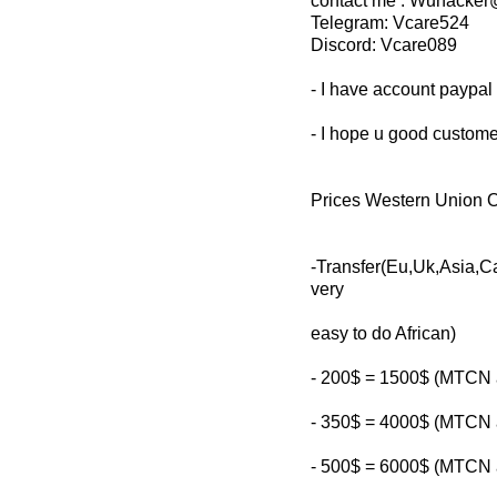
contact me : Wuhacke
Telegram: Vcare524
Discord: Vcare089
- I have account paypal
- I hope u good custome
Prices Western Union O
-Transfer(Eu,Uk,Asia
very
easy to do African)
- 200$ = 1500$ (MTCN 
- 350$ = 4000$ (MTCN 
- 500$ = 6000$ (MTCN 