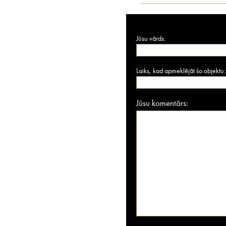
Jūsu vārds:
Laiks, kad apmeklējāt šo objektu:
Jūsu komentārs: