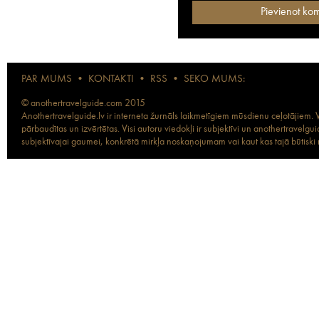
PAR MUMS
•
KONTAKTI
•
RSS
•
SEKO MUMS:
© anothertravelguide.com 2015
Anothertravelguide.lv ir interneta žurnāls laikmetīgiem mūsdienu ceļotājiem. Vi
pārbaudītas un izvērtētas. Visi autoru viedokļi ir subjektīvi un anothertravel
subjektīvajai gaumei, konkrētā mirkļa noskaņojumam vai kaut kas tajā būtiski ma