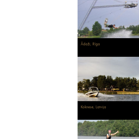
Ādaži, Rīga
Koknese, Latvija