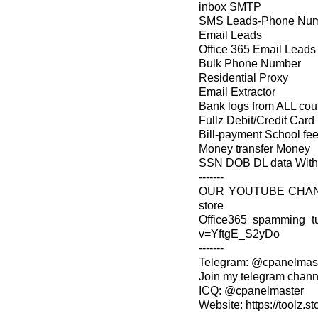
inbox SMTP
SMS Leads-Phone Nu
Email Leads
Office 365 Email Leads
Bulk Phone Number
Residential Proxy
Email Extractor
Bank logs from ALL cou
Fullz Debit/Credit Card
Bill-payment School fe
Money transfer Money
SSN DOB DL data With I
-------
OUR YOUTUBE CHANNEL
store
Office365 spamming tut
v=YftgE_S2yDo
-------
Telegram: @cpanelmas
Join my telegram channe
ICQ: @cpanelmaster
Website: https://toolz.st