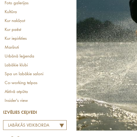
Foto galerijas
Kultūra
Kur nakšņot
Kur paēst
Kur iepirkties
Maršruti
Urbānā leģenda
Labākie klubi
Spa un labākie saloni
Co-working telpas
Aktīvā atpūta
Insider's view
IZVĒLIES CEĻVEDI
LABĀKĀS VEIKBORDA
VIETAS LATVIJĀ