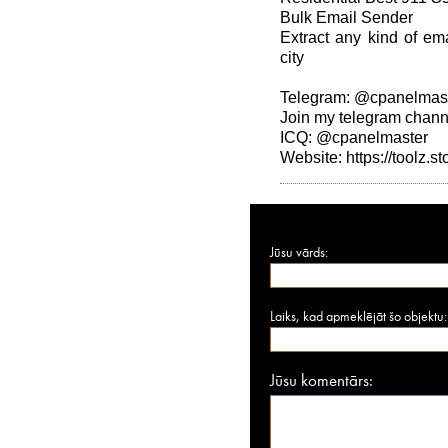
Bulk Email Sender
Extract any kind of ema
city
Telegram: @cpanelmas
Join my telegram channe
ICQ: @cpanelmaster
Website: https://toolz.st
Jūsu vārds:
Laiks, kad apmeklējāt šo objektu:
Jūsu komentārs: