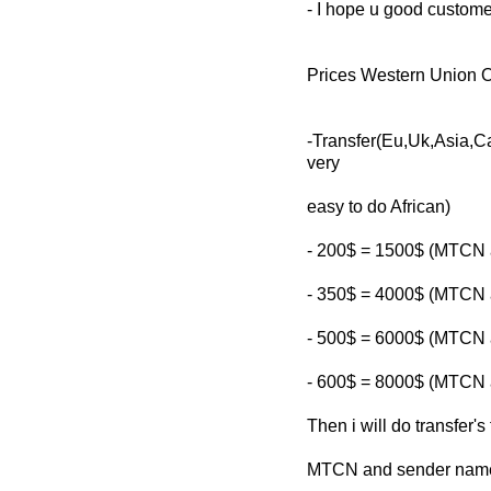
- I hope u good custome
Prices Western Union O
-Transfer(Eu,Uk,Asia
very
easy to do African)
- 200$ = 1500$ (MTCN 
- 350$ = 4000$ (MTCN 
- 500$ = 6000$ (MTCN 
- 600$ = 8000$ (MTCN 
Then i will do transfer's
MTCN and sender name