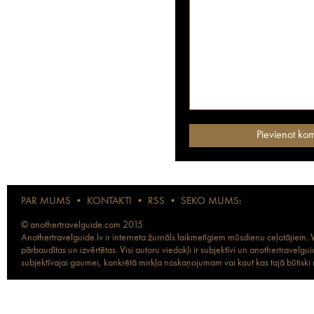
PAR MUMS
•
KONTAKTI
•
RSS
•
SEKO MUMS:
© anothertravelguide.com 2015
Anothertravelguide.lv ir interneta žurnāls laikmetīgiem mūsdienu ceļotājiem. Vi
pārbaudītas un izvērtētas. Visi autoru viedokļi ir subjektīvi un anothertravel
subjektīvajai gaumei, konkrētā mirkļa noskaņojumam vai kaut kas tajā būtiski ma