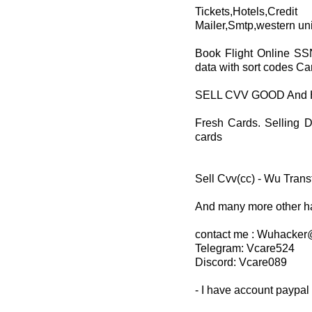
Tickets,Hotels,Cred
Mailer,Smtp,western uni
Book Flight Online SS
data with sort codes C
SELL CVV GOOD And 
Fresh Cards. Selling D
cards
Sell Cvv(cc) - Wu Trans
And many more other h
contact me : Wuhacke
Telegram: Vcare524
Discord: Vcare089
- I have account paypal