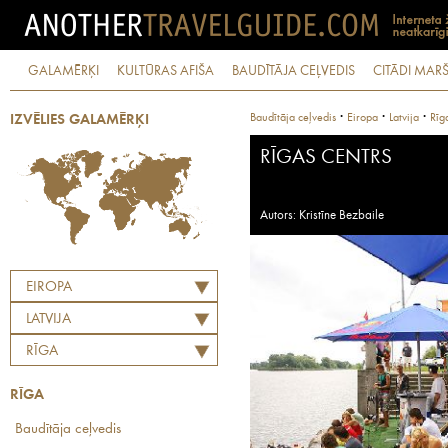
GALAMĒRĶI
KULTŪRAS AFIŠA
BAUDĪTĀJA CEĻVEDIS
CITĀDI MARŠ
·
·
·
Baudītāja ceļvedis
Eiropa
Latvija
Rīg
IZVĒLIES GALAMĒRĶI
RĪGAS CENTRS
Autors: Kristīne Bezbaile
EIROPA
LATVIJA
RĪGA
RĪGA
Baudītāja ceļvedis