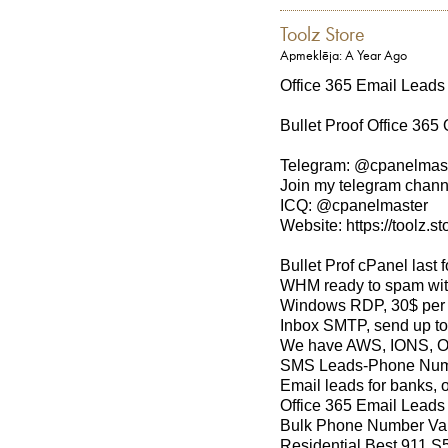
Toolz Store
Apmeklēja: A Year Ago
Office 365 Email Leads
Bullet Proof Office 365
Telegram: @cpanelmas
Join my telegram channe
ICQ: @cpanelmaster
Website: https://toolz.st
Bullet Prof cPanel last 
WHM ready to spam wit
Windows RDP, 30$ per m
Inbox SMTP, send up to
We have AWS, IONS, O
SMS Leads-Phone Numb
Email leads for banks, o
Office 365 Email Leads
Bulk Phone Number Val
Residential Best 911 S5