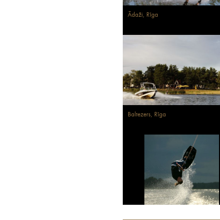
Ādaži, Rīga
Baltezers, Rīga