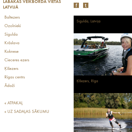
LABĀKĀS VEIKBORDA VIETAS
LATVIJĀ
Baltezers
Sigulda, Latvija
Ozolnieki
Sigulda
Krāslava
Koknese
Cieceres ezers
Ķīšezers
Rīgas centrs
Ķīšezers, Rīga
Ādaži
« ATPAKAĻ
« UZ SADAĻAS SĀKUMU