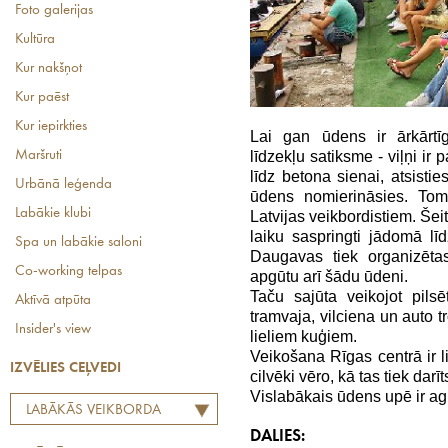
Foto galerijas
Kultūra
Kur nakšņot
Kur paēst
Kur iepirkties
Lai gan ūdens ir ārkārtīg
līdzekļu satiksme - viļņi ir 
Maršruti
līdz betona sienai, atsistie
Urbānā leģenda
ūdens nomierināsies. Tom
Labākie klubi
Latvijas veikbordistiem. Šeit
laiku saspringti jādomā līd
Spa un labākie saloni
Daugavas tiek organizēta
Co-working telpas
apgūtu arī šādu ūdeni.
Taču sajūta veikojot pils
Aktīvā atpūta
tramvaja, vilciena un auto t
Insider's view
lieliem kuģiem.
Veikošana Rīgas centrā ir li
IZVĒLIES CEĻVEDI
cilvēki vēro, kā tas tiek darī
Vislabākais ūdens upē ir agr
LABĀKĀS VEIKBORDA
VIETAS LATVIJĀ
DALIES: