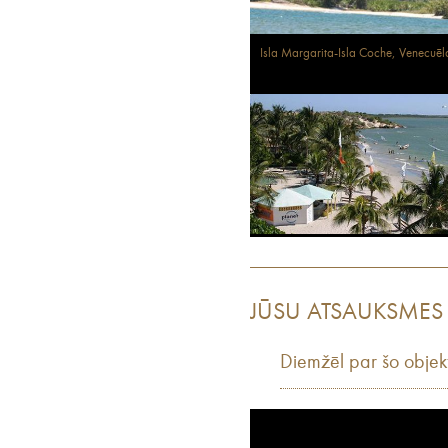
Isla Margarita-Isla Coche, Venecuēl
JŪSU ATSAUKSMES
Diemžēl par šo objek