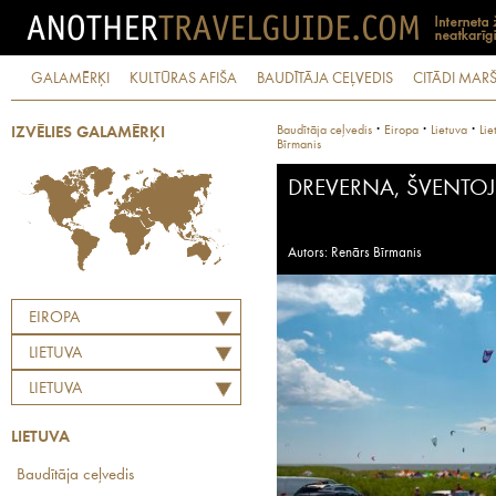
GALAMĒRĶI
KULTŪRAS AFIŠA
BAUDĪTĀJA CEĻVEDIS
CITĀDI MARŠ
·
·
·
Baudītāja ceļvedis
Eiropa
Lietuva
Lie
IZVĒLIES GALAMĒRĶI
Bīrmanis
DREVERNA, ŠVENTOJ
Autors: Renārs Bīrmanis
EIROPA
LIETUVA
LIETUVA
LIETUVA
Baudītāja ceļvedis