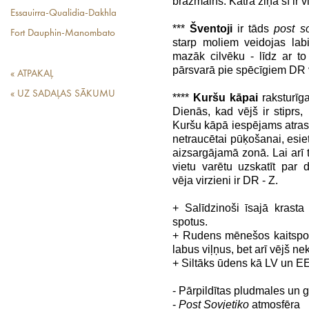
brāzmains. Katrā ziņā šī ir v
Essauirra-Qualidia-Dakhla
***
Šventoji
ir tāds
post so
Fort Dauphin-Manombato
starp moliem veidojas lab
mazāk cilvēku - līdz ar t
pārsvarā pie spēcīgiem DR v
« ATPAKAĻ
« UZ SADAĻAS SĀKUMU
****
Kuršu kāpai
raksturīg
Dienās, kad vējš ir stiprs,
Kuršu kāpā iespējams atrast
netraucētai pūķošanai, esi
aizsargājamā zonā. Lai arī t
vietu varētu uzskatīt par 
vēja virzieni ir DR - Z.
+ Salīdzinoši īsajā krasta
spotus.
+ Rudens mēnešos kaitspoti 
labus viļņus, bet arī vējš ne
+ Siltāks ūdens kā LV un E
- Pārpildītas pludmales un g
-
Post Sovjetiko
atmosfēra