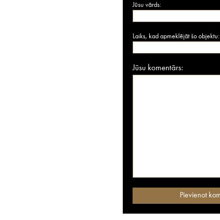
Jūsu vārds:
Laiks, kad apmeklējāt šo objektu:
Jūsu komentārs: