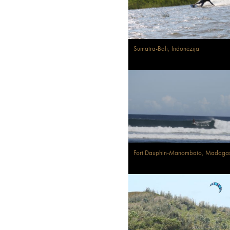
Sumatra-Bali, Indonēzija
Fort Dauphin-Manombato, Madaga