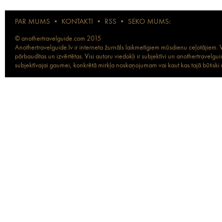
PAR MUMS
•
KONTAKTI
•
RSS
•
SEKO MUMS:
© anothertravelguide.com 2015
Anothertravelguide.lv ir interneta žurnāls laikmetīgiem mūsdienu ceļotājiem. Vi
pārbaudītas un izvērtētas. Visi autoru viedokļi ir subjektīvi un anothertravel
subjektīvajai gaumei, konkrētā mirkļa noskaņojumam vai kaut kas tajā būtiski ma