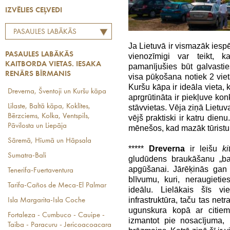
IZVĒLIES CEĻVEDI
PASAULES LABĀKĀS
KAITBORDA VIETAS.
Ja Lietuvā ir vismazāk iespē
PASAULES LABĀKĀS
vienozīmigi var teikt, ka
IESAKA RENĀRS BĪRMANIS
KAITBORDA VIETAS. IESAKA
pamanījušies būt galvastie
RENĀRS BĪRMANIS
visa pūķošana notiek 2 viet
Kuršu kāpa ir ideāla vieta, 
Dreverna, Šventoji un Kuršu kāpa
aprgrūtināta ir piekļuve konk
Lilaste, Baltā kāpa, Koklītes,
stāvvietas. Vēja ziņā Lietuv
Bērzciems, Kolka, Ventspils,
vējš praktiski ir katru dien
Pāvilosta un Liepāja
mēnešos, kad mazāk tūristu
Sāremā, Hīumā un Hāpsala
*****
Dreverna
ir leišu
ki
Sumatra-Bali
gludūdens braukāšanu „bar
apgūšanai. Jārēķinās gan
Tenerifa-Fuertaventura
blīvumu, kuri, neraugieti
Tarifa-Caños de Meca-El Palmar
ideālu. Lielākais šīs vi
infrastruktūra, taču tas netr
Isla Margarita-Isla Coche
ugunskura kopā ar citiem
Fortaleza - Cumbuco - Cauipe -
izmantot pie nosacījuma, 
Taiba - Paracuru - Jericoacoacara