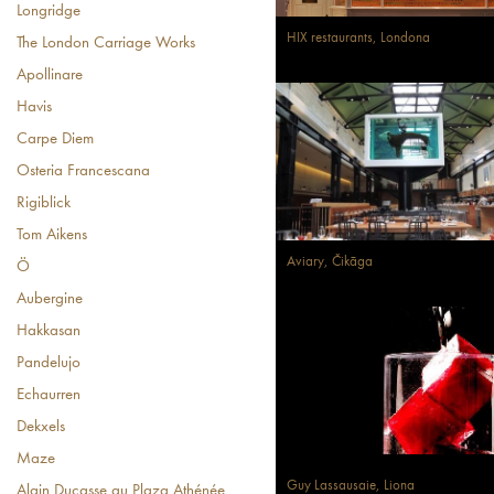
Longridge
HIX restaurants, Londona
The London Carriage Works
Apollinare
Havis
Carpe Diem
Osteria Francescana
Rigiblick
Tom Aikens
Aviary, Čikāga
Ö
Aubergine
Hakkasan
Pandelujo
Echaurren
Dekxels
Maze
Guy Lassausaie, Liona
Alain Ducasse au Plaza Athénée