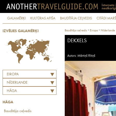
GALAMĒRĶI
KULTŪRAS AFIŠA
BAUDĪTĀJA CEĻVEDIS
CITĀDI MARŠ
·
·
Baudītāja ceļvedis
Eiropa
Nīderlande
IZVĒLIES GALAMĒRĶI
DEKXELS
Autors: Mārtiņš Rītiņš
EIROPA
NĪDERLANDE
HĀGA
HĀGA
Baudītāja ceļvedis