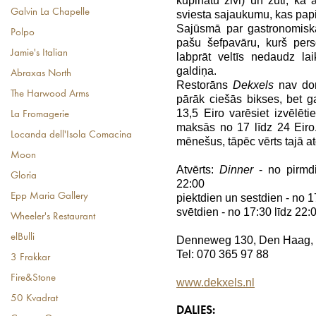
kūpinātu zivi) un zuti, kā
Galvin La Chapelle
sviesta sajaukumu, kas papil
Sajūsmā par gastronomiska
Polpo
pašu šefpavāru, kurš pers
Jamie's Italian
labprāt veltīs nedaudz la
galdiņa.
Abraxas North
Restorāns
Dekxels
nav dom
The Harwood Arms
pārāk ciešās bikses, bet ga
13,5 Eiro varēsiet izvēlēt
La Fromagerie
maksās no 17 līdz 24 Eiro.
Locanda dell'Isola Comacina
mēnešus, tāpēc vērts tajā atg
Moon
Atvērts:
Dinner
- no pirmdi
Gloria
22:00
Epp Maria Gallery
piektdien un sestdien - no 1
svētdien - no 17:30 līdz 22:
Wheeler's Restaurant
elBulli
Denneweg 130, Den Haag,
Tel: 070 365 97 88
3 Frakkar
Fire&Stone
www.dekxels.nl
50 Kvadrat
DALIES: