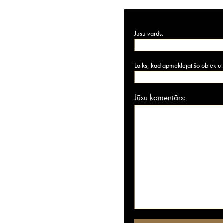
Jūsu vārds:
Laiks, kad apmeklējāt šo objektu:
Jūsu komentārs: