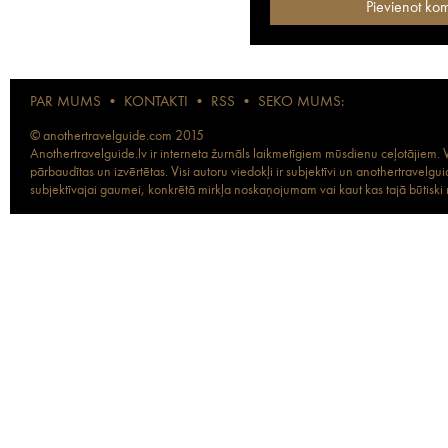
PAR MUMS
•
KONTAKTI
•
RSS
•
SEKO MUMS:
© anothertravelguide.com 2015
Anothertravelguide.lv ir interneta žurnāls laikmetīgiem mūsdienu ceļotājiem. Vi
pārbaudītas un izvērtētas. Visi autoru viedokļi ir subjektīvi un anothertravel
subjektīvajai gaumei, konkrētā mirkļa noskaņojumam vai kaut kas tajā būtiski ma