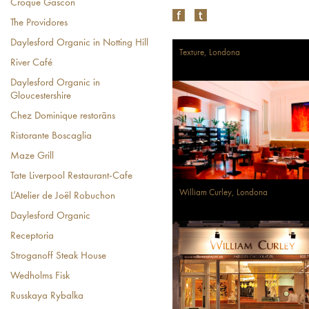
Croque Gascon
The Providores
Daylesford Organic in Notting Hill
Texture, Londona
River Café
Daylesford Organic in
Gloucestershire
Chez Dominique restorāns
Ristorante Boscaglia
Maze Grill
Tate Liverpool Restaurant-Cafe
William Curley, Londona
L’Atelier de Joël Robuchon
Daylesford Organic
Receptoria
Stroganoff Steak House
Wedholms Fisk
Russkaya Rybalka