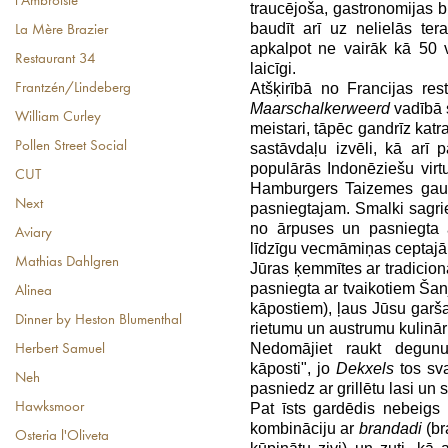
l'Ambroisie
traucējoša, gastronomijas 
baudīt arī uz nelielās te
La Mère Brazier
apkalpot ne vairāk kā 50 v
Restaurant 34
laicīgi.
Atšķirībā no Francijas res
Frantzén/Lindeberg
Maarschalkerweerd
vadībā s
William Curley
meistari, tāpēc gandrīz katr
Pollen Street Social
sastāvdaļu izvēli, kā arī 
populārās Indonēziešu virt
CUT
Hamburgers Taizemes gaum
Next
pasniegtajam. Smalki sagriez
no ārpuses un pasniegta a
Aviary
līdzīgu vecmāmiņas ceptajā
Mathias Dahlgren
Jūras ķemmītes ar tradicion
pasniegta ar tvaikotiem Ša
Alinea
kāpostiem), ļaus Jūsu garša
Dinner by Heston Blumenthal
rietumu un austrumu kulināri
Nedomājiet raukt degunu
Herbert Samuel
kāposti", jo
Dekxels
tos sva
Neh
pasniedz ar grillētu lasi un
Hawksmoor
Pat īsts gardēdis nebeigs 
kombināciju ar
brandadi
(br
Osteria l'Oliveta