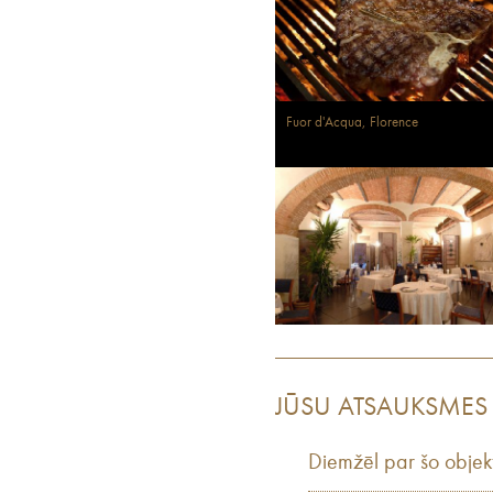
Fuor d'Acqua, Florence
JŪSU ATSAUKSMES
Diemžēl par šo objek