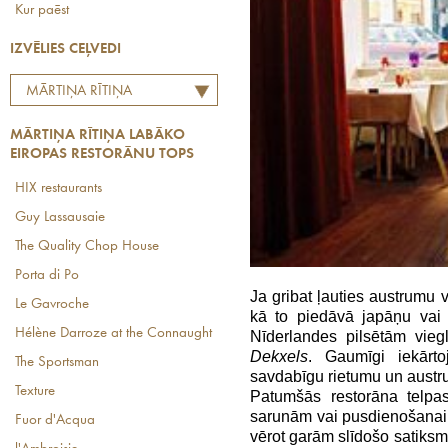
Kur paēst
IZVĒLIES CEĻVEDI
MĀRTIŅA RĪTIŅA
LABĀKO EIROPAS
MĀRTIŅA RĪTIŅA LABĀKO
RESTORĀNU TOPS
EIROPAS RESTORĀNU TOPS
HIX restaurants
Guy Lassausaie
The Quality Chop House
Porta di Po
Ja gribat ļauties austrumu
Le Gavroche
kā to piedāvā japāņu vai 
Hélène Darroze at the Connaught
Nīderlandes pilsētām vieg
Dekxels
. Gaumīgi iekārt
The Sportsman
savdabīgu rietumu un austr
Texture
Patumšās restorāna telpa
sarunām vai pusdienošanai v
Fuor d'Acqua
vērot garām slīdošo satiksmi