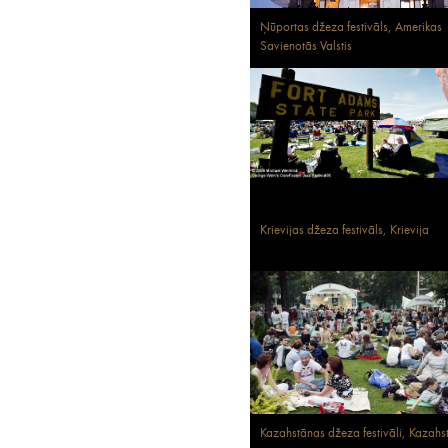
Ņūportas džeza festivāls, Amerikas
Savienotās Valstis
Krievijas džeza festivāls, Krievija
Kazahstānas džeza festivāli, Kazahs