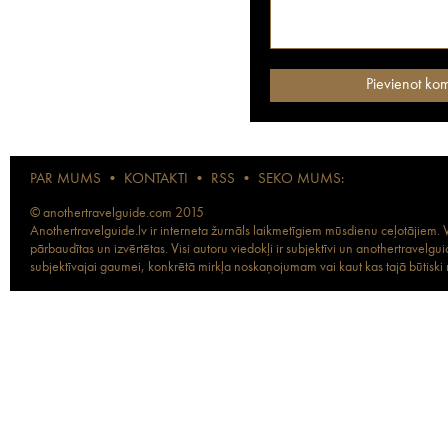
PAR MUMS
•
KONTAKTI
•
RSS
•
SEKO MUMS:
© anothertravelguide.com 2015
Anothertravelguide.lv ir interneta žurnāls laikmetīgiem mūsdienu ceļotājiem. Vi
pārbaudītas un izvērtētas. Visi autoru viedokļi ir subjektīvi un anothertravel
subjektīvajai gaumei, konkrētā mirkļa noskaņojumam vai kaut kas tajā būtiski ma