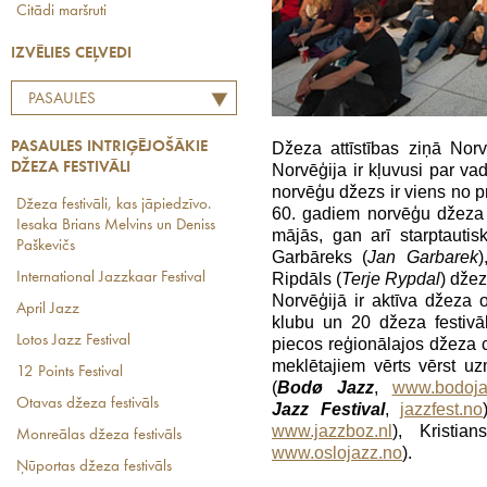
Citādi maršruti
IZVĒLIES CEĻVEDI
PASAULES
INTRIĢĒJOŠĀKIE DŽEZA
PASAULES INTRIĢĒJOŠĀKIE
Džeza attīstības ziņā Norv
FESTIVĀLI
DŽEZA FESTIVĀLI
Norvēģija ir kļuvusi par v
norvēģu džezs ir viens no 
Džeza festivāli, kas jāpiedzīvo.
60. gadiem norvēģu džeza
Iesaka Brians Melvins un Deniss
mājās, gan arī starptauti
Paškevičs
Garbāreks (
Jan Garbarek
)
International Jazzkaar Festival
Ripdāls (
Terje Rypdal
) džez
Norvēģijā ir aktīva džeza 
April Jazz
klubu un 20 džeza festivāl
Lotos Jazz Festival
piecos reģionālajos džeza c
meklētajiem vērts vērst u
12 Points Festival
(
Bodø Jazz
,
www.bodoja
Otavas džeza festivāls
Jazz Festival
,
jazzfest.no
www.jazzboz.nl
), Kristi
Monreālas džeza festivāls
www.oslojazz.no
).
Ņūportas džeza festivāls