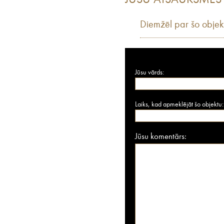
JŪSU ATSAUKSMES
Diemžēl par šo objek
Jūsu vārds:
Laiks, kad apmeklējāt šo objektu:
Jūsu komentārs: