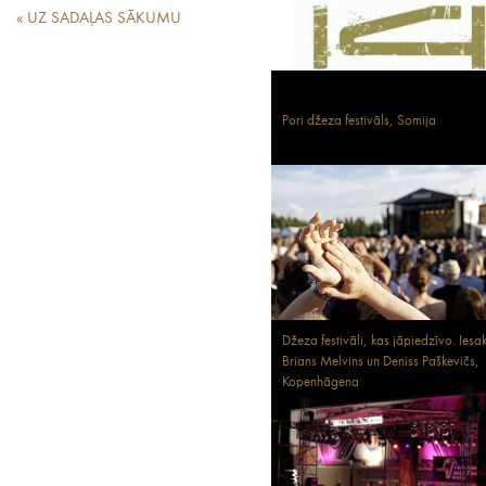
« UZ SADAĻAS SĀKUMU
Pori džeza festivāls, Somija
Džeza festivāli, kas jāpiedzīvo. Iesa
Brians Melvins un Deniss Paškevičs,
Kopenhāgena