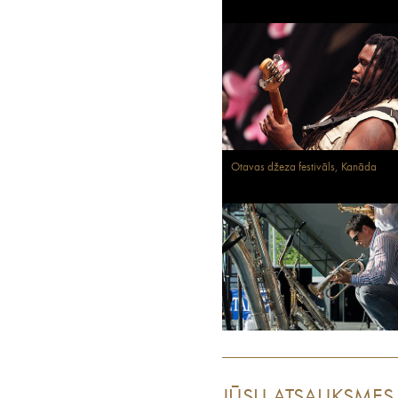
Otavas džeza festivāls, Kanāda