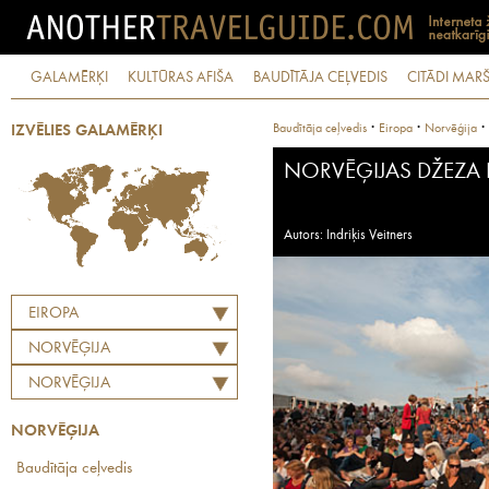
GALAMĒRĶI
KULTŪRAS AFIŠA
BAUDĪTĀJA CEĻVEDIS
CITĀDI MARŠ
·
·
·
Baudītāja ceļvedis
Eiropa
Norvēģija
IZVĒLIES GALAMĒRĶI
NORVĒĢIJAS DŽEZA F
Autors: Indriķis Veitners
EIROPA
NORVĒĢIJA
NORVĒĢIJA
NORVĒĢIJA
Baudītāja ceļvedis