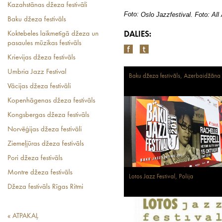
Kazahstānas džeza festivāli
Foto:
Oslo Jazzfestival. Foto: Al
Baku džeza festivāls
Koktebeles laikmetīgā džeza un
DALIES:
pasaules mūzikas festivāls
Krievijas džeza festivāls
Umbria Jazz Festival
Baku džeza festivāls, Azerbaidžāna
Vācijas džeza festivāli
Kopenhāgenas džeza festivāls
Kongsbergas džeza festivāls
Norvēģijas džeza festivāli
Ziemeļjūras džeza festivāls
Pori džeza festivāls
Montre džeza festivāls
Lotos Jazz Festival, Polija
Džeza festivāls Rīgas Ritmi
« ATPAKAĻ