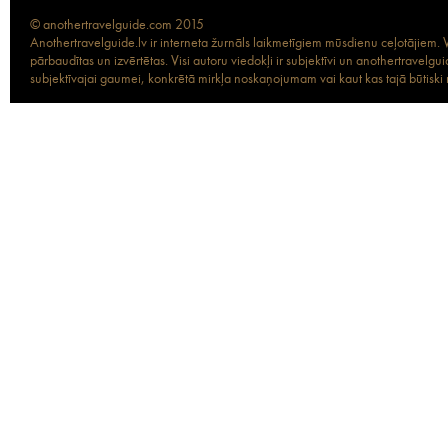
© anothertravelguide.com 2015
Anothertravelguide.lv ir interneta žurnāls laikmetīgiem mūsdienu ceļotājiem. Vi
pārbaudītas un izvērtētas. Visi autoru viedokļi ir subjektīvi un anothertravel
subjektīvajai gaumei, konkrētā mirkļa noskaņojumam vai kaut kas tajā būtiski ma