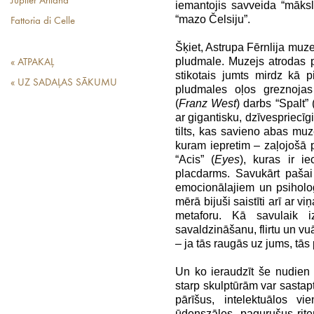
Jupiter Artland
iemantojis savveida “māksl
“mazo Čelsiju”.
Fattoria di Celle
Šķiet, Astrupa Fērnlija muze
pludmale. Muzejs atrodas p
« ATPAKAĻ
stikotais jumts mirdz kā 
« UZ SADAĻAS SĀKUMU
pludmales oļos greznojas
(
Franz West
) darbs “Spalt” 
ar gigantisku, dzīvespriecīg
tilts, kas savieno abas muz
kuram iepretim – zaļojošā 
“Acis” (
Eyes
), kuras ir ie
placdarms. Savukārt pašai
emocionālajiem un psiholoģ
mērā bijuši saistīti arī ar 
metaforu. Kā savulaik i
savaldzināšanu, flirtu un vu
– ja tās raugās uz jums, tās p
Un ko ieraudzīt še nudien
starp skulptūrām var sastapt
pārīšus, intelektuālos v
ūdenszāles, pagurušus rite