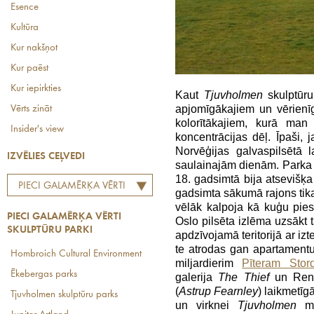
Esence
Kultūra
Kur nakšņot
Kur paēst
Kur iepirkties
Kaut
Tjuvholmen
skulptūru
apjomīgākajiem un vērienī
Vērts zināt
kolorītākajiem, kurā man 
Insider's view
koncentrācijas dēļ. Īpaši, j
Norvēģijas galvaspilsētā 
IZVĒLIES CEĻVEDI
saulainajām dienām. Parka 
18. gadsimtā bija atsevišķa 
PIECI GALAMĒRĶA VĒRTI
gadsimta sākumā rajons tika 
SKULPTŪRU PARKI
vēlāk kalpoja kā kuģu pies
PIECI GALAMĒRĶA VĒRTI
Oslo pilsēta izlēma uzsākt 
SKULPTŪRU PARKI
apdzīvojamā teritorijā ar iz
te atrodas gan apartamentu
Hombroich Cultural Environment
miljardierim
Pīteram Stor
Ēkebergas parks
galerija
The Thief
un Renco
(
Astrup Fearnley
) laikmetī
Tjuvholmen skulptūru parks
un virknei
Tjuvholmen
māj