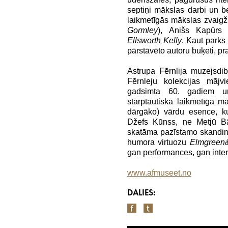
septiņi mākslas darbi un be
laikmetīgās mākslas zvaigž
Gormley
), Anišs Kapūrs 
Ellsworth Kelly
. Kaut parks 
pārstāvēto autoru buķeti, pr
Astrupa Fērnlija muzejsdi
Fērnleju kolekcijas mājv
gadsimta 60. gadiem un
starptautiskā laikmetīgā m
dārgāko) vārdu esence, k
Džefs Kūnss, ne Metjū Bā
skatāma pazīstamo skandin
humora virtuozu
Elmgreen
gan performances, gan intera
www.afmuseet.no
DALIES: