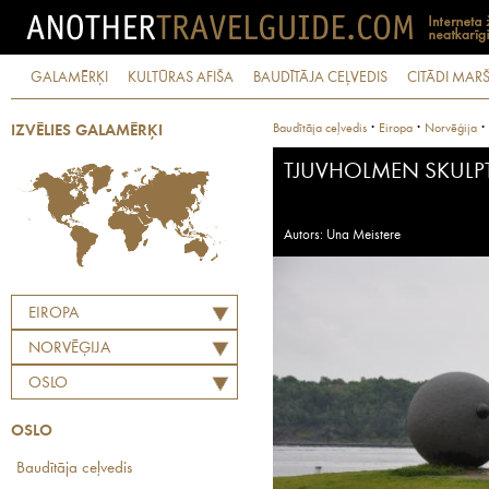
GALAMĒRĶI
KULTŪRAS AFIŠA
BAUDĪTĀJA CEĻVEDIS
CITĀDI MARŠ
·
·
·
Baudītāja ceļvedis
Eiropa
Norvēģija
IZVĒLIES GALAMĒRĶI
TJUVHOLMEN SKULP
Autors: Una Meistere
EIROPA
NORVĒĢIJA
OSLO
OSLO
Baudītāja ceļvedis