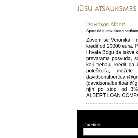
JŪSU ATSAUKSMES
Davidson Albert
Apmeklēja: davidsonalbertlo
Zovem se Veronika i n
kredit od 20000 eura. P
i hvala Bogu da takve k
prevarama posvuda, sa
koji trebaju kredit da 
poteškoća, možete 
davidsonalbertloa
(davidsonalbertloan@gm
njih po stopi od 3%
ALBERT LOAN COMP
Jūsu vārds: