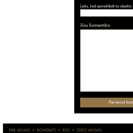
Laiks, kad apmeklējāt šo objektu:
Jūsu komentārs:
PAR MUMS
•
KONTAKTI
•
RSS
•
SEKO MUMS: