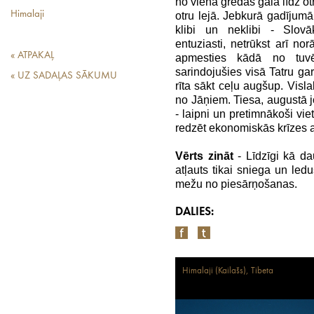
no viena grēdas gala līdz ot
Himalaji
otru lejā. Jebkurā gadījumā 
klibi un neklibi - Slov
entuziasti, netrūkst arī nor
« ATPAKAĻ
apmesties kādā no tuvē
sarindojušies visā Tatru g
« UZ SADAĻAS SĀKUMU
rīta sākt ceļu augšup. Visla
no Jāņiem. Tiesa, augustā jo
- laipni un pretimnākoši vie
redzēt ekonomiskās krīzes a
Vērts zināt
- Līdzīgi kā dau
atļauts tikai sniega un led
mežu no piesārņošanas.
DALIES:
Himalaji (Kailašs), Tibeta