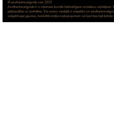
© anothertravelguide.com 2015
Anothertravelguide.lv ir interneta žurnāls laikmetīgiem mūsdienu ceļotājiem. Vi
pārbaudītas un izvērtētas. Visi autoru viedokļi ir subjektīvi un anothertravel
subjektīvajai gaumei, konkrētā mirkļa noskaņojumam vai kaut kas tajā būtiski ma