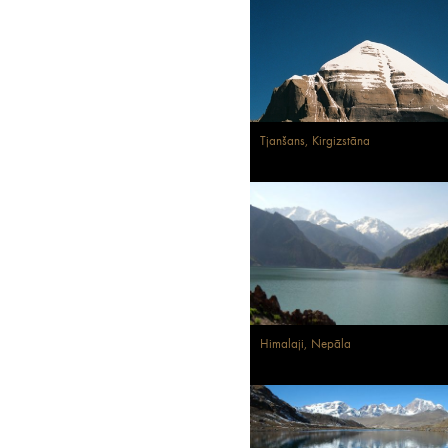
Tjanšans, Kirgizstāna
Himalaji, Nepāla