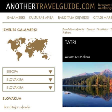
GALAMĒRĶI
KULTŪRAS AFIŠA
BAUDĪTĀJA CEĻVEDIS
CITĀDI MARŠ
·
·
·
Baudītāja ceļvedis
Eiropa
Slovākija
S
IZVĒLIES GALAMĒRĶI
Plakans
TATRI
Autors: Atis Plakans
EIROPA
SLOVĀKIJA
SLOVĀKIJA
SLOVĀKIJA
Baudītāja ceļvedis