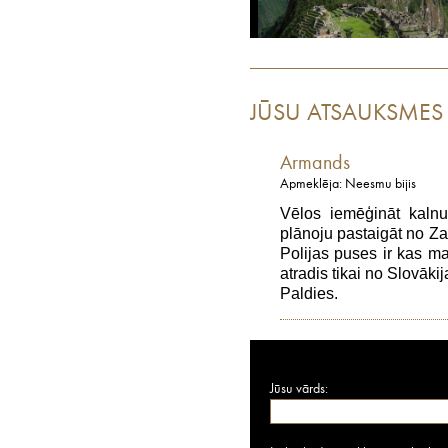
JŪSU ATSAUKSMES
Armands
Apmeklēja: Neesmu bijis
Vēlos iemēģināt kalnus
plānoju pastaigāt no Z
Polijas puses ir kas 
atradis tikai no Slovāki
Paldies.
Jūsu vārds: