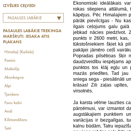
Ekonomiski ideālākais vari
IZVĒLIES CEĻVEDI
rokas stiepiena attālumā, 
kāpējus. Pēc Himalajiem p
PASAULES LABĀKIE
pārāk pievilcīgas - Nu ka
TREKINGA MARŠRUTI.
ilgais ceļojums galu galā
PASAULES LABĀKIE TREKINGA
jebkad nācies piedzīvot.
IESAKA ATIS PLAKANS
MARŠRUTI. IESAKA ATIS
punkts ir 2600 metri, kas,
PLAKANS
tūkstošniekiem šķiet kā pil
pakājei jāmēro ceļš vairāk
Himalaji (Kailašs)
Popradas pilsētiņas šķir 
Pamirs
daudzveidību iespējams apj
punktos tos klāj egļu un
Makinlijs
mazās priedītes. Tad jau 
Akonkagva
sniega sega - piesātināti un 
krāsas! Zili zaļas upītes
Alpi
virsotnēs.
Tjanšans
Ja karsta vēlme lauzties 
Fanu kalni
pārņēmusi, var izmantot d
Andi
augstākajiem punktiem un
variācijas ir bezgalīgas, 
Kilimandžaro
kalnu būdām, Tatru iepazīša
Tatri