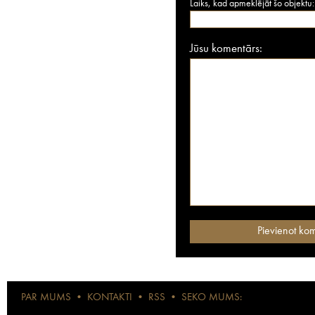
Laiks, kad apmeklējāt šo objektu:
Jūsu komentārs:
PAR MUMS
•
KONTAKTI
•
RSS
•
SEKO MUMS: