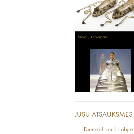
MoMu, Antverpene
JŪSU ATSAUKSMES
Diemžēl par šo objek