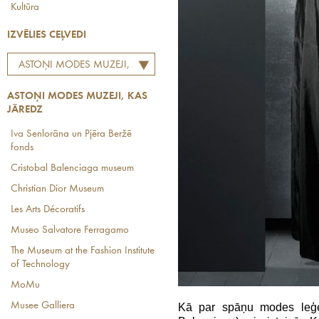
Kultūra
IZVĒLIES CEĻVEDI
ASTOŅI MODES MUZEJI,
KAS JĀREDZ
ASTOŅI MODES MUZEJI, KAS
JĀREDZ
Iva Senlorāna un Pjēra Beržē
fonds
Cristobal Balenciaga museum
Christian Dior Museum
Les Arts Décoratifs
Museo Salvatore Ferragamo
The Museum at the Fashion Institute
of Technology
MoMu
Musee Galliera
Kā par spāņu modes leģen