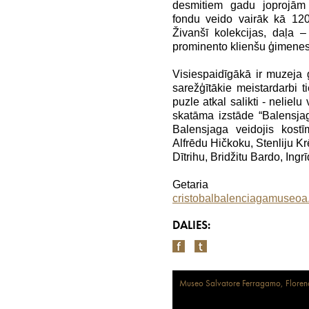
desmitiem gadu joprojām 
fondu veido vairāk kā 120
Živanšī kolekcijas, daļa 
prominento klienšu ģimenes
Visiespaidīgākā ir muzeja 
sarežģītākie meistardarbi ti
puzle atkal salikti - neliel
skatāma izstāde “Balensjag
Balensjaga veidojis kostī
Alfrēdu Hičkoku, Stenliju Kr
Dītrihu, Bridžitu Bardo, Ing
Getaria
cristobalbalenciagamuseo
DALIES:
Museo Salvatore Ferragamo, Floren