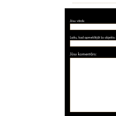
Jūsu vārds:
Laiks, kad apmeklējāt šo objektu:
Jūsu komentārs: