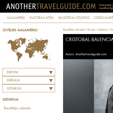
GALAMĒRĶI
KULTŪRAS AFIŠA
BAUDĪTĀJA CEĻVEDIS
CITĀDI MARŠ
·
·
·
Baudītāja ceļvedis
Eiropa
Spānija
Ge
IZVĒLIES GALAMĒRĶI
CRISTOBAL BALENC
Autors: Anothertravelguide.com
EIROPA
SPĀNIJA
GETARIJA
GETARIJA
Baudītāja ceļvedis