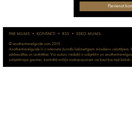
PAR MUMS
•
KONTAKTI
•
RSS
•
SEKO MUMS:
© anothertravelguide.com 2015
Anothertravelguide.lv ir interneta žurnāls laikmetīgiem mūsdienu ceļotājiem. Vi
pārbaudītas un izvērtētas. Visi autoru viedokļi ir subjektīvi un anothertravel
subjektīvajai gaumei, konkrētā mirkļa noskaņojumam vai kaut kas tajā būtiski ma