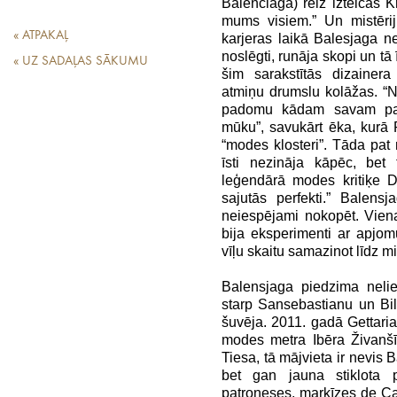
Balenciaga) reiz izteicās Kr
mums visiem.” Un mistērij
« ATPAKAĻ
karjeras laikā Balesjaga ne
noslēgti, runāja skopi un tā 
« UZ SADAĻAS SĀKUMU
šim sarakstītās dizainera 
atmiņu drumslu kolāžas. “Ne
padomu kādam savam paz
mūku”, savukārt ēka, kurā
“modes klosteri”. Tāda pat m
īsti nezināja kāpēc, bet
leģendārā modes kritiķe D
sajutās perfekti.” Balens
neiespējami nokopēt. Vien
bija eksperimenti ar apjo
vīļu skaitu samazinot līdz
Balensjaga piedzima nelie
starp Sansebastianu un Bil
šuvēja. 2011. gadā Gettaria
modes metra Ibēra Živanšī 
Tiesa, tā mājvieta ir nevis 
bet gan jauna stiklota 
patroneses, marķīzes de Ca