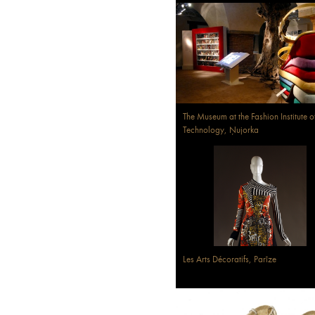
The Museum at the Fashion Institute o
Technology, Ņujorka
Les Arts Décoratifs, Parīze