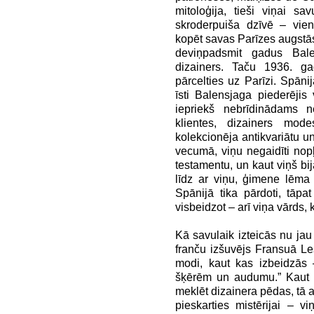
mitoloģija, tieši viņai sa
skroderpuiša dzīvē – vie
kopēt savas Parīzes augstās 
deviņpadsmit gadus Bale
dizainers. Taču 1936. ga
pārcelties uz Parīzi. Spānij
īsti Balensjaga piederēji
iepriekš nebrīdinādams 
klientes, dizainers mod
kolekcionēja antikvariātu un
vecumā, viņu negaidīti nopļ
testamentu, un kaut viņš bij
līdz ar viņu, ģimene lēma 
Spānijā tika pārdoti, tāpa
visbeidzot – arī viņa vārds
Kā savulaik izteicās nu jau
franču izšuvējs Fransuā L
modi, kaut kas izbeidzās –
šķērēm un audumu.” Kaut mu
meklēt dizainera pēdas, tā a
pieskarties mistērijai – v