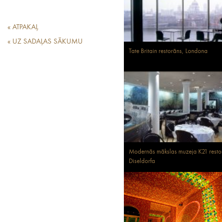
« ATPAKAĻ
« UZ SADAĻAS SĀKUMU
Tate Britain restorāns, Londona
Modernās mākslas muzeja K21 resto
Diseldorfa