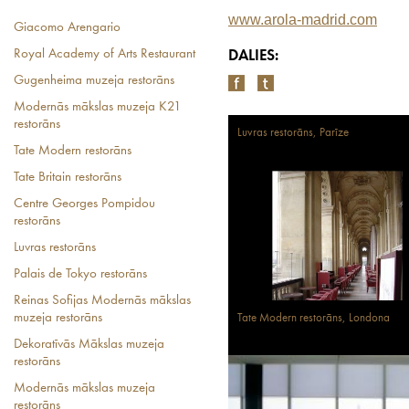
www.arola-madrid.com
Giacomo Arengario
Royal Academy of Arts Restaurant
DALIES:
Gugenheima muzeja restorāns
Modernās mākslas muzeja K21
restorāns
Luvras restorāns, Parīze
Tate Modern restorāns
Tate Britain restorāns
Centre Georges Pompidou
restorāns
Luvras restorāns
Palais de Tokyo restorāns
Reinas Sofijas Modernās mākslas
muzeja restorāns
Tate Modern restorāns, Londona
Dekoratīvās Mākslas muzeja
restorāns
Modernās mākslas muzeja
restorāns