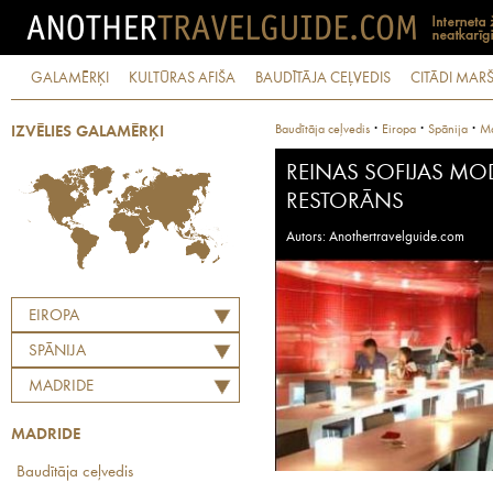
GALAMĒRĶI
KULTŪRAS AFIŠA
BAUDĪTĀJA CEĻVEDIS
CITĀDI MARŠ
·
·
·
Baudītāja ceļvedis
Eiropa
Spānija
Ma
IZVĒLIES GALAMĒRĶI
REINAS SOFIJAS M
RESTORĀNS
Autors: Anothertravelguide.com
EIROPA
SPĀNIJA
MADRIDE
MADRIDE
Baudītāja ceļvedis