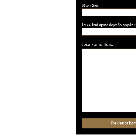
Jūsu vārds:
Laiks, kad apmeklējāt šo objektu:
Jūsu komentārs: