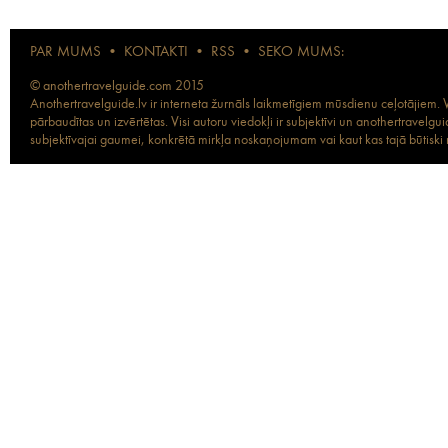
PAR MUMS
•
KONTAKTI
•
RSS
•
SEKO MUMS:
© anothertravelguide.com 2015
Anothertravelguide.lv ir interneta žurnāls laikmetīgiem mūsdienu ceļotājiem. Vi
pārbaudītas un izvērtētas. Visi autoru viedokļi ir subjektīvi un anothertravel
subjektīvajai gaumei, konkrētā mirkļa noskaņojumam vai kaut kas tajā būtiski ma