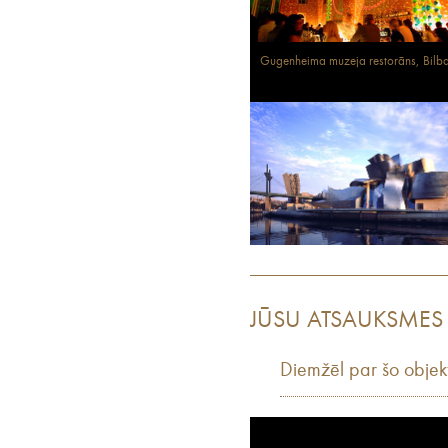
Gugenheima muzeja restorāns, Bilb
JŪSU ATSAUKSMES
Diemžēl par šo objek