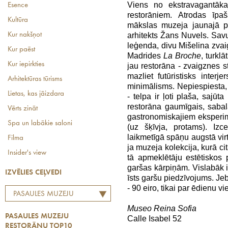
Viens no ekstravagantāk
Esence
restorāniem. Atrodas īp
Kultūra
mākslas muzeja jaunajā pi
arhitekts Žans Nuvels. Savu
Kur nakšņot
leģenda, divu Mišelina zvai
Kur paēst
Madrides
La Broche
, turkl
Kur iepirkties
jau restorāna - zvaigznes 
mazliet futūristisks inte
Arhitektūras tūrisms
minimālisms. Nepiespiesta, 
Lietas, kas jāizdara
- telpa ir ļoti plaša, sajūta
restorāna gaumīgais, sabalan
Vērts zināt
gastronomiskajiem eksperi
Spa un labākie saloni
(uz šķīvja, protams). Izc
laikmetīgā spāņu augstā vir
Filma
ja muzeja kolekcija, kurā cit
Insider's view
tā apmeklētāju estētiskos 
garšas kārpiņām. Vislabāk iz
IZVĒLIES CEĻVEDI
īsts garšu piedzīvojums. Jeb
- 90 eiro, tikai par ēdienu vi
PASAULES MUZEJU
RESTORĀNU TOP10
Museo Reina Sofia
PASAULES MUZEJU
Calle Isabel 52
RESTORĀNU TOP10