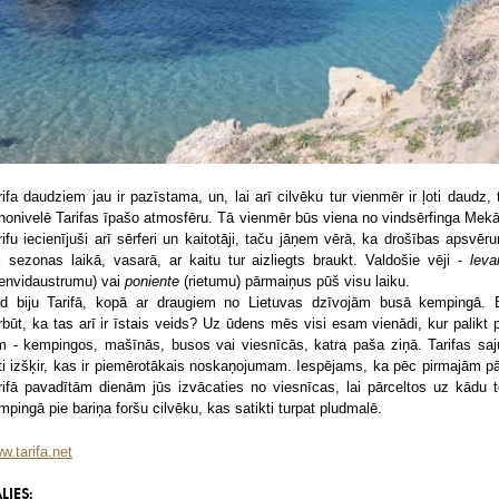
rifa daudziem jau ir pazīstama, un, lai arī cilvēku tur vienmēr ir ļoti daudz, 
nonivelē Tarifas īpašo atmosfēru. Tā vienmēr būs viena no vindsērfinga Mek
rifu iecienījuši arī sērferi un kaitotāji, taču jāņem vērā, ka drošības apsvēr
ļ sezonas laikā, vasarā, ar kaitu tur aizliegts braukt. Valdošie vēji -
leva
ienvidaustrumu) vai
poniente
(rietumu) pārmaiņus pūš visu laiku.
d biju Tarifā, kopā ar draugiem no Lietuvas dzīvojām busā kempingā. 
rbūt, ka tas arī ir īstais veids? Uz ūdens mēs visi esam vienādi, kur palikt 
m - kempingos, mašīnās, busos vai viesnīcās, katra paša ziņā. Tarifas saj
ti izšķir, kas ir piemērotākais noskaņojumam. Iespējams, ka pēc pirmajām pā
rifā pavadītām dienām jūs izvācaties no viesnīcas, lai pārceltos uz kādu te
mpingā pie bariņa foršu cilvēku, kas satikti turpat pludmalē.
w.tarifa.net
LIES: