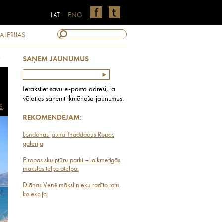
LAT
ENG
ALERIJAS
e
SAŅEM JAUNUMUS
Ierakstiet savu e-pasta adresi, ja
vēlaties saņemt ikmēneša jaunumus.
S
REKOMENDĒJAM:
Londonas jaunā Thaddaeus Ropac
galerija
Eiropas skulptūru parki – laikmetīgās
mākslas telpa atelpai
Diānas Venē mākslinieku radīto rotu
kolekcija