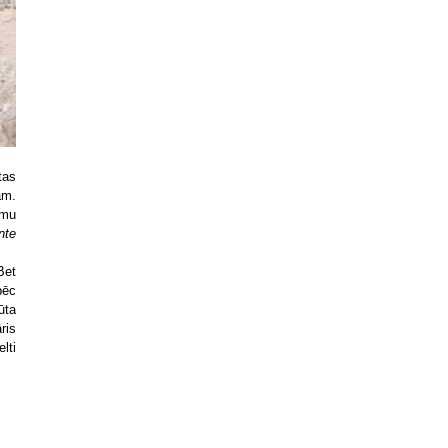
tas
ām.
umu
nte
Bet
pēc
ūta
ris
lti