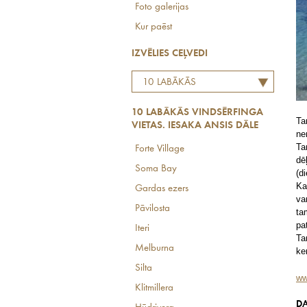
Foto galerijas
Kur paēst
IZVĒLIES CEĻVEDI
10 LABĀKĀS
VINDSĒRFINGA VIETAS.
10 LABĀKĀS VINDSĒRFINGA
IESAKA ANSIS DĀLE
Ta
VIETAS. IESAKA ANSIS DĀLE
ne
Ta
Forte Village
dē
Soma Bay
(d
Ka
Gardas ezers
va
Pāvilosta
ta
pa
Iteri
Ta
Melburna
ke
Silta
ww
Klitmillera
DA