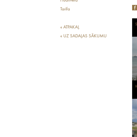
Hūdrivera
Tarifa
S
« ATPAKAĻ
« UZ SADAĻAS SĀKUMU
M