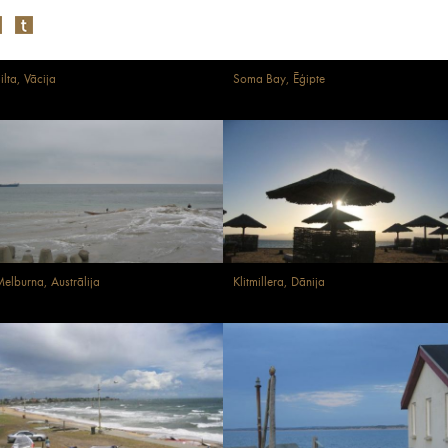
ilta, Vācija
Soma Bay, Ēģipte
elburna, Austrālija
Klitmillera, Dānija