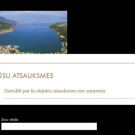
ŪSU ATSAUKSMES
Diemžēl par šo objektu atsauksmes nav saņemtas
Jūsu vārds: