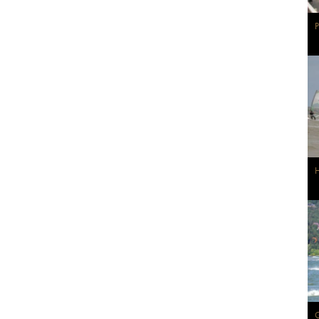
P
H
G