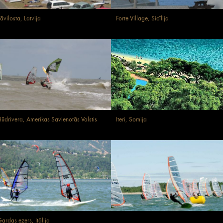
āvilosta, Latvija
Forte Village, Sicīlija
ūdrivera, Amerikas Savienotās Valstis
Iteri, Somija
ardas ezers, Itālija