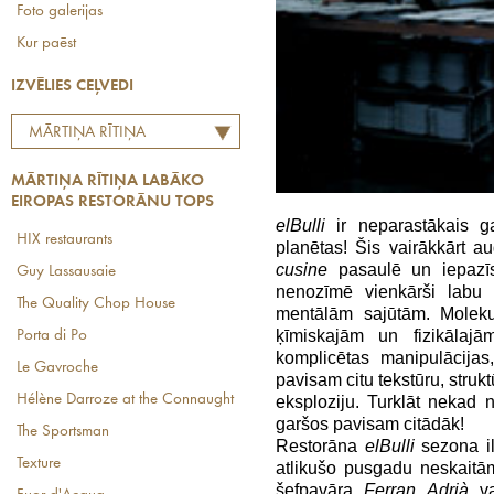
Foto galerijas
Kur paēst
IZVĒLIES CEĻVEDI
MĀRTIŅA RĪTIŅA
LABĀKO EIROPAS
MĀRTIŅA RĪTIŅA LABĀKO
RESTORĀNU TOPS
EIROPAS RESTORĀNU TOPS
elBulli
ir neparastākais g
HIX restaurants
planētas! Šis vairākkārt a
cusine
pasaulē un iepazīs
Guy Lassausaie
nenozīmē vienkārši labu 
The Quality Chop House
mentālām sajūtām. Molekul
ķīmiskajām un fizikālajā
Porta di Po
komplicētas manipulācijas
Le Gavroche
pavisam citu tekstūru, struk
Hélène Darroze at the Connaught
eksploziju. Turklāt nekad ne
garšos pavisam citādāk!
The Sportsman
Restorāna
elBulli
sezona ilg
Texture
atlikušo pusgadu neskaitā
šefpavāra
Ferran Adrià
va