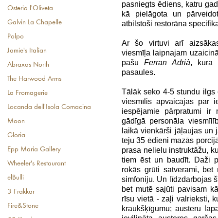
pasniegts ēdiens, katru gadu
Osteria l'Oliveta
kā pielāgota un pārveido
Galvin La Chapelle
atbilstoši restorāna specifika
Polpo
Ar šo virtuvi arī aizsāk
Jamie's Italian
viesmīļa laipnajam uzaicinā
pašu
Ferran Adrià
, kura
Abraxas North
pasaules.
The Harwood Arms
Tālāk seko 4-5 stundu ilgs
La Fromagerie
viesmīlis apvaicājas par 
Locanda dell'Isola Comacina
iespējamie pārpratumi ir n
gādīgā personāla viesmīlī
Moon
laikā vienkārši jāļaujas un 
Gloria
teju 35 ēdieni mazās porcijā
prasa nelielu instruktāžu, ku
Epp Maria Gallery
tiem ēst un baudīt. Daži pa
Wheeler's Restaurant
rokās grūti satverami, bet
elBulli
simfoniju. Un līdzdarbojas 
bet mutē sajūti pavisam kā 
3 Frakkar
rīsu vietā - zaļi valrieksti,
Fire&Stone
kraukšķīgumu; austeru lapa