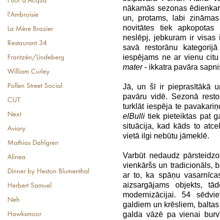
Fuor d'Acqua
nākamās sezonas ēdienkarti
l'Ambroisie
un, protams, labi zināma
novitātes tiek apkopotas
La Mère Brazier
neslēpj, jebkuram ir visas 
Restaurant 34
savā restorānu kategorijā 
iespējams ne ar vienu citu
Frantzén/Lindeberg
mater
- ikkatra pavāra sapnis
William Curley
Jā, un šī ir pieprasītākā 
Pollen Street Social
pavāru vidē. Sezonā resto
CUT
turklāt iespēja te pavakariņ
Next
elBulli
tiek pieteiktas pat 
situācija, kad kāds to atcel
Aviary
vietā ilgi nebūtu jāmeklē.
Mathias Dahlgren
Varbūt nedaudz pārsteidzo
Alinea
vienkāršs un tradicionāls, 
Dinner by Heston Blumenthal
ar to, ka spāņu vasarnīcas 
aizsargājams objekts, tād
Herbert Samuel
modernizācijai. 54 sēdvie
Neh
galdiem un krēsliem, baltas 
galda vāzē pa vienai burvīg
Hawksmoor