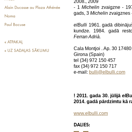
2008., 2009
- 1
Michelin
zvaigzne - 19
Alain Ducasse au Plaza Athénée
gads, 3
Michelin
zvaigznes 
Noma
elBulli
1961. gadā dibināju
Paul Bocuse
kundze. 1984. gadā rest
Ferran Adrià.
« ATPAKAĻ
Cala Montjoi . Ap. 30 17480
« UZ SADAĻAS SĀKUMU
Girona (Spain)
tel (34) 972 150 457
fax (34) 972 150 717
e-mail:
bulli@elbulli.com
! 2011. gada 30. jūlijā
elBul
2014. gadā pārdzimtu kā r
www.elbulli.com
DALIES: