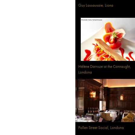
Guy Lassausaie, Liona
Hélène Darroze at the Connaught,
Londona
Pollen Street Social, Londona