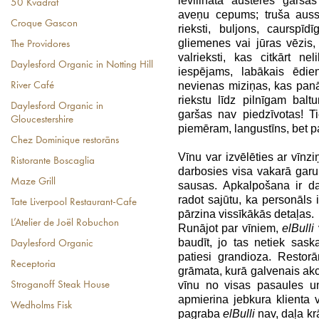
ievilināta austeres garša
50 Kvadrat
aveņu cepums; truša auss;
Croque Gascon
rieksti, buljons, caurspīd
gliemenes vai jūras vēzis,
The Providores
valrieksti, kas citkārt ne
Daylesford Organic in Notting Hill
iespējams, labākais ēdien
nevienas miziņas, kas panāk
River Café
riekstu līdz pilnīgam bal
Daylesford Organic in
garšas nav piedzīvotas! Ti
Gloucestershire
piemēram, langustīns, bet pa
Chez Dominique restorāns
Vīnu var izvēlēties ar vīnz
Ristorante Boscaglia
darbosies visa vakarā gar
Maze Grill
sausas. Apkalpošana ir da
radot sajūtu, ka personāls
Tate Liverpool Restaurant-Cafe
pārzina vissīkākās detaļas.
L’Atelier de Joël Robuchon
Runājot par vīniem,
elBulli
baudīt, jo tas netiek saska
Daylesford Organic
patiesi grandioza. Restor
Receptoria
grāmata, kurā galvenais akce
vīnu no visas pasaules u
Stroganoff Steak House
apmierina jebkura klienta 
Wedholms Fisk
pagraba
elBulli
nav, daļa kr