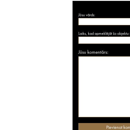
Jūsu vārds:
Laiks, kad apmeklējāt šo objektu:
Jūsu komentārs: