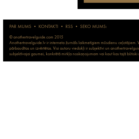
PAR MUMS
•
KONTAKTI
•
RSS
•
SEKO MUMS:
© anothertravelguide.com 2015
Anothertravelguide.lv ir interneta žurnāls laikmetīgiem mūsdienu ceļotājiem. Vi
pārbaudītas un izvērtētas. Visi autoru viedokļi ir subjektīvi un anothertravel
subjektīvajai gaumei, konkrētā mirkļa noskaņojumam vai kaut kas tajā būtiski ma