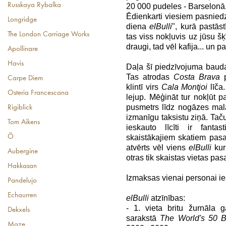
Russkaya Rybalka
20 000 pudeles - Barselonā
Ēdienkarti viesiem pasnied
Longridge
diena
elBulli
", kurā pastāst
The London Carriage Works
tas viss nokļuvis uz jūsu šķī
draugi, tad vēl kafija... un 
Apollinare
Havis
Daļa šī piedzīvojuma baudas
Tas atrodas
Costa Brava
p
Carpe Diem
klintī virs
Cala Montjoi
līča
Osteria Francescana
lejup. Mēģināt tur nokļūt
pusmetrs līdz nogāzes malai
Rigiblick
izmanīgu taksistu ziņā. Tač
Tom Aikens
ieskauto līcīti ir fant
skaistākajiem skatiem pas
Ö
atvērts vēl viens
elBulli
kur 
Aubergine
otras tik skaistas vietas pas
Hakkasan
Izmaksas vienai personai ie
Pandelujo
Echaurren
elBulli
atzīnības:
- 1. vieta britu žurnāla 
Dekxels
sarakstā
The World's
50 B
Maze