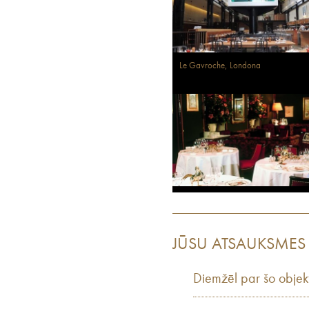
Le Gavroche, Londona
JŪSU ATSAUKSMES
Diemžēl par šo objek