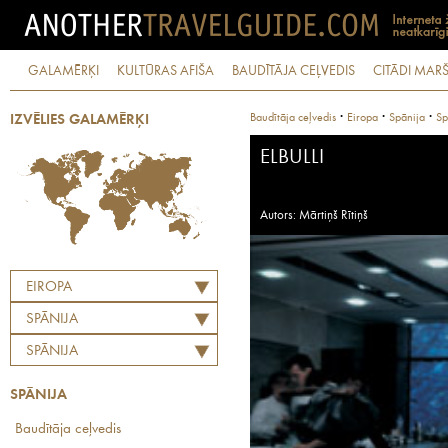
GALAMĒRĶI
KULTŪRAS AFIŠA
BAUDĪTĀJA CEĻVEDIS
CITĀDI MARŠ
·
·
·
Baudītāja ceļvedis
Eiropa
Spānija
Sp
IZVĒLIES GALAMĒRĶI
ELBULLI
Autors: Mārtiņš Rītiņš
EIROPA
SPĀNIJA
SPĀNIJA
SPĀNIJA
Baudītāja ceļvedis