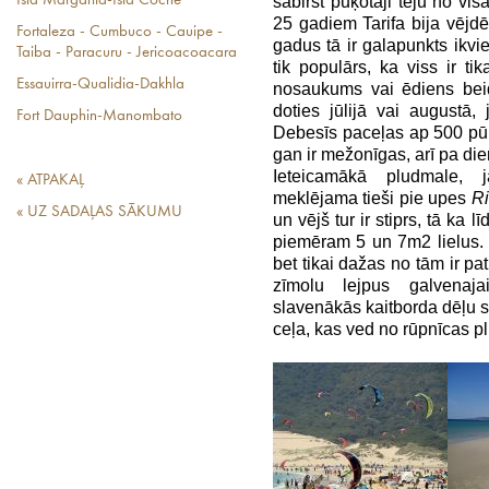
sabirst pūķotāji teju no 
Isla Margarita-Isla Coche
25 gadiem Tarifa bija vējd
Fortaleza - Cumbuco - Cauipe -
gadus tā ir galapunkts ikvi
Taiba - Paracuru - Jericoacoacara
tik populārs, ka viss ir ti
Essauirra-Qualidia-Dakhla
nosaukums vai ēdiens be
doties jūlijā vai augustā,
Fort Dauphin-Manombato
Debesīs paceļas ap 500 pūķ
gan ir mežonīgas, arī pa di
Ieteicamākā pludmale, j
« ATPAKAĻ
meklējama tieši pie upes
Ri
« UZ SADAĻAS SĀKUMU
un vējš tur ir stiprs, tā ka
piemēram 5 un 7m2 lielus. K
bet tikai dažas no tām ir pat
zīmolu lejpus galvenaja
slavenākās kaitborda dēļu s
ceļa, kas ved no rūpnīcas p