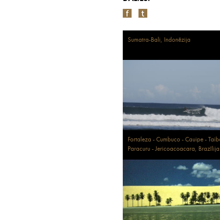
Sumatra-Bali, Indonēzija
Fortaleza - Cumbuco - Cauipe - Taib
Paracuru - Jericoacoacara, Brazīlija