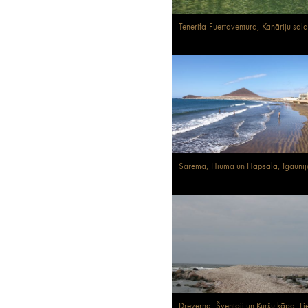
Tenerifa-Fuertaventura, Kanāriju sala
Sāremā, Hīumā un Hāpsala, Igaunij
Dreverna, Šventoji un Kuršu kāpa, Li