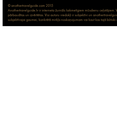
© anothertravelguide.com 2015
Anothertravelguide.lv ir interneta žurnāls laikmetīgiem mūsdienu ceļotājiem. Vi
pārbaudītas un izvērtētas. Visi autoru viedokļi ir subjektīvi un anothertravel
subjektīvajai gaumei, konkrētā mirkļa noskaņojumam vai kaut kas tajā būtiski ma