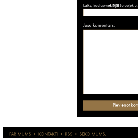
Laiks, kad apmeklējāt šo objektu:
Jūsu komentārs:
PAR MUMS
•
KONTAKTI
•
RSS
•
SEKO MUMS: