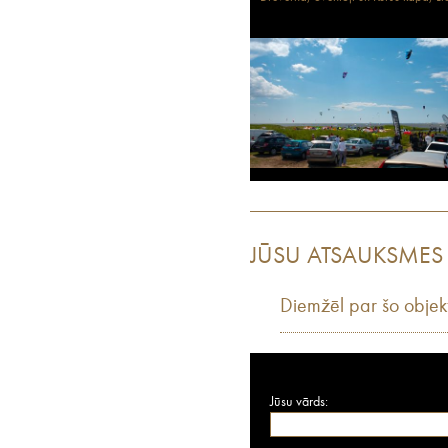
JŪSU ATSAUKSMES
Diemžēl par šo objek
Jūsu vārds: