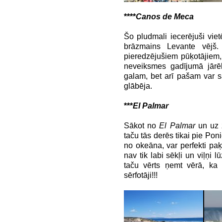
****
Canos de Meca
Šo pludmali iecerējuši vietēj
brāzmains Levante vējš.
pieredzējušiem pūķotājiem, j
neveiksmes gadījumā jārēķ
galam, bet arī pašam var 
glābēja.
***
El Palmar
Sākot no
El Palmar
un uz 
taču tās derēs tikai pie Poni
no okeāna, var perfekti paķe
nav tik labi sēkļi un viļņi l
taču vērts ņemt vērā, ka 
sērfotāji!!!