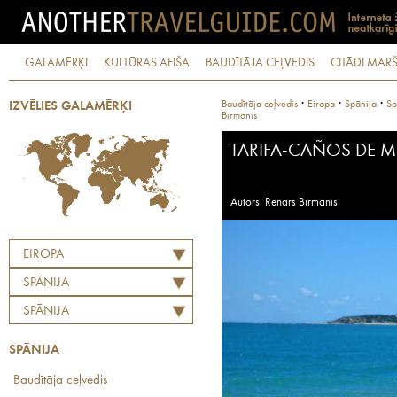
GALAMĒRĶI
KULTŪRAS AFIŠA
BAUDĪTĀJA CEĻVEDIS
CITĀDI MARŠ
·
·
·
Baudītāja ceļvedis
Eiropa
Spānija
Sp
IZVĒLIES GALAMĒRĶI
Bīrmanis
TARIFA-CAÑOS DE M
Autors: Renārs Bīrmanis
EIROPA
SPĀNIJA
SPĀNIJA
SPĀNIJA
Baudītāja ceļvedis