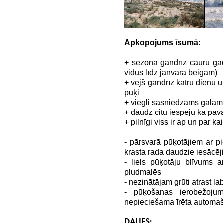
Apkopojums īsumā:
+ sezona gandrīz cauru ga
vidus līdz janvāra beigām)
+ vējš gandrīz katru dienu u
pūķi
+ viegli sasniedzams galam
+ daudz citu iespēju kā pav
+ pilnīgi viss ir ap un par ka
- pārsvarā pūķotājiem ar p
krasta rada daudzie iesācēj
- liels pūķotāju blīvums a
pludmalēs
- nezinātājam grūti atrast l
- pūķošanas ierobežojum
nepieciešama īrēta automa
DALIES: