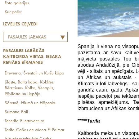
Foto galerijas
Kur paēst
IZVĒLIES CEĻVEDI
PASAULES LABĀKĀS
KAITBORDA VIETAS.
Spānija ir viena no vispop
PASAULES LABĀKĀS
pazīstama ar savu kait-vē
IESAKA RENĀRS BĪRMANIS
KAITBORDA VIETAS. IESAKA
mājvieta pasaules Top br
RENĀRS BĪRMANIS
atrodas Andalūzijā, pie Gib
vēji - siltais un spēcīgais.
Dreverna, Šventoji un Kuršu kāpa
un Āfrikas un aukstais - 
Lilaste, Baltā kāpa, Koklītes,
Klimats ir ļoti labvēlīgs - 
Bērzciems, Kolka, Ventspils,
gandrīz cauru gadu. Apkārt
Pāvilosta un Liepāja
iespēja paceļot pa iekšzemi
pilsētas apmeklējums. Ta
Sāremā, Hīumā un Hāpsala
izbraucienā uz Āfrikas kont
Sumatra-Bali
*****
Tarifa
Tenerifa-Fuertaventura
Tarifa-Caños de Meca-El Palmar
Kaitborda meka un vispopul