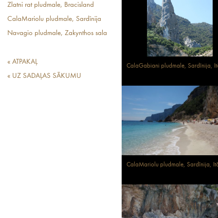
Zlatni rat pludmale, Bracisland
CalaMariolu pludmale, Sardīnija
Navagio pludmale, Zakynthos sala
« ATPAKAĻ
CalaGabiani pludmale, Sardīnija, It
« UZ SADAĻAS SĀKUMU
CalaMariolu pludmale, Sardīnija, Itā