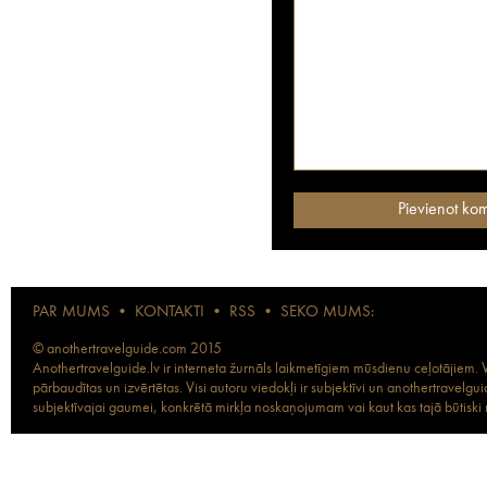
PAR MUMS
•
KONTAKTI
•
RSS
•
SEKO MUMS:
© anothertravelguide.com 2015
Anothertravelguide.lv ir interneta žurnāls laikmetīgiem mūsdienu ceļotājiem. Vi
pārbaudītas un izvērtētas. Visi autoru viedokļi ir subjektīvi un anothertravel
subjektīvajai gaumei, konkrētā mirkļa noskaņojumam vai kaut kas tajā būtiski ma