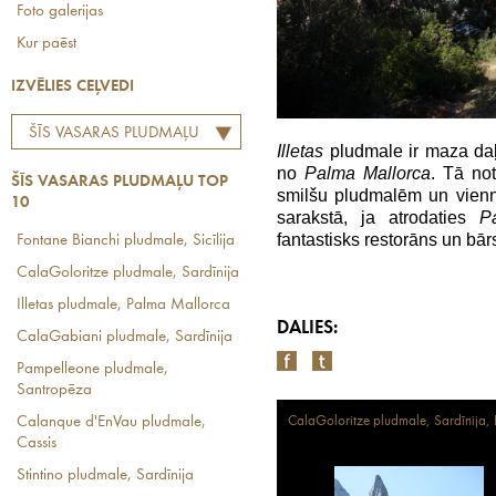
Foto galerijas
Kur paēst
IZVĒLIES CEĻVEDI
ŠĪS VASARAS PLUDMAĻU
Illetas
pludmale ir maza daļ
TOP 10
no
Palma Mallorca
. Tā not
ŠĪS VASARAS PLUDMAĻU TOP
smilšu pludmalēm un vienn
10
sarakstā, ja atrodaties
P
fantastisks restorāns un bār
Fontane Bianchi pludmale, Sicīlija
CalaGoloritze pludmale, Sardīnija
Illetas pludmale, Palma Mallorca
DALIES:
CalaGabiani pludmale, Sardīnija
Pampelleone pludmale,
Santropēza
CalaGoloritze pludmale, Sardīnija, I
Calanque d'EnVau pludmale,
Cassis
Stintino pludmale, Sardīnija