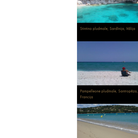
Stintino pludmale, Sardīnija, Itālija
Pampelleone pludmale, Santropēza,
Francija