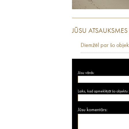
JŪSU ATSAUKSMES
Diemžēl par šo objek
Jūsu vārds:
Laiks, kad apmeklējāt šo objektu:
Jūsu komentārs: