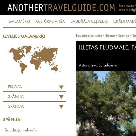
GALAMĒRĶI
KULTŪRAS AFIŠA
BAUDĪTĀJA CEĻVEDIS
CITĀDI MARŠ
·
·
·
Baudītāja ceļvedis
Eiropa
Spānija
Sp
IZVĒLIES GALAMĒRĶI
ILLETAS PLUDMALE,
Autors: Ieva Baradouska
EIROPA
SPĀNIJA
SPĀNIJA
SPĀNIJA
Baudītāja ceļvedis