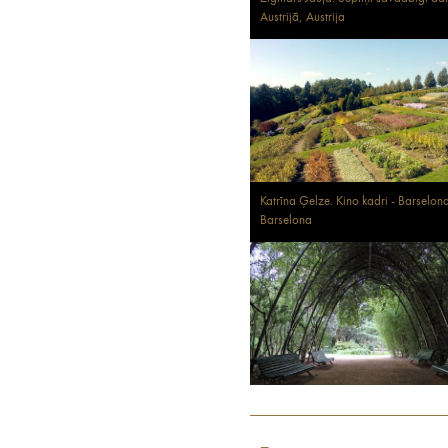
Austrijā, Austrija
Katrīna Ģelze. Kino kadri - Barselon
Barselona