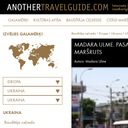
GALAMĒRĶI
KULTŪRAS AFIŠA
BAUDĪTĀJA CEĻVEDIS
CITĀDI MARŠ
·
·
·
Baudītāja ceļvedis
Eiropa
Ukraina
U
IZVĒLIES GALAMĒRĶI
MADARA ULME. PASA
MARŠRUTS
Autors: Madara Ulme
EIROPA
UKRAINA
UKRAINA
UKRAINA
Baudītāja ceļvedis