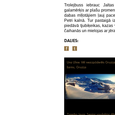
Trolejbuss iebrauc Jalta
galamērķis ar plašu promenā
dabas mīļotājiem ļauj pace
Petri kalnā. Tur pastaigā izl
piedāvā tjubiķeikas, kazas v
čaihanās un mielojas ar jēra 
DALIES:
Una Ulme. Vēl neaizpūderēts Gruzij
šarms, Gruzija
Zigmārs Jauja. Septiņi savdabīgi dār