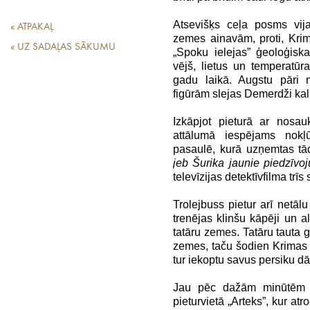
Atsevišķs ceļa posms vij
« ATPAKAĻ
zemes ainavām, proti, Kri
« UZ SADAĻAS SĀKUMU
„Spoku ielejas” ģeoloģisk
vējš, lietus un temperatūr
gadu laikā. Augstu pāri 
figūrām slejas Demerdži kal
Izkāpjot pieturā ar nosa
attālumā iespējams nokļ
pasaulē, kurā uzņemtas tā
jeb Šurika jaunie piedzīvo
televīzijas detektīvfilma trīs 
Trolejbuss pietur arī net
trenējas klinšu kāpēji un a
tatāru zemes. Tatāru tauta 
zemes, taču šodien Krimas ta
tur iekoptu savus persiku dā
Jau pēc dažām minūtēm tr
pieturvietā „Arteks”, kur at