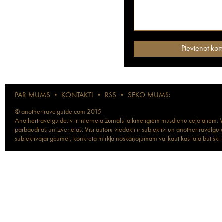
PAR MUMS
•
KONTAKTI
•
RSS
•
SEKO MUMS:
© anothertravelguide.com 2015
Anothertravelguide.lv ir interneta žurnāls laikmetīgiem mūsdienu ceļotājiem. Vi
pārbaudītas un izvērtētas. Visi autoru viedokļi ir subjektīvi un anothertravel
subjektīvajai gaumei, konkrētā mirkļa noskaņojumam vai kaut kas tajā būtiski ma