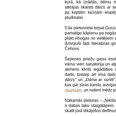
kurā, kā izrādās, bērnu n
atklājas skaists dārzs ar
pa koptām taciņām iespēj
pludmalei.
Cita pieturvieta turpat Gurz
pamatīgo kāpienu pa nogāzi
plūkt vīnogas no vietējiem 
dzīvojuši tādi literatūras
Čehovs.
Šejienes priežu gaiss eso
viena vien sanatorija un a
akmens klints iegādāties 
darbi, tostarp arī viņa dai
dārzs”
un
„
Dāma ar sunīti
”
kas gar jūras karstu aizvijas
muzejam
, un rudenī mēdz pi
Nākamās pieturas – „Ņikitas
ir dabas taku staigātājiem
skatīt jūrā lēkājošos delfīnus