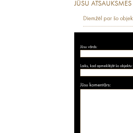
JŪSU ATSAUKSMES
Diemžēl par šo objek
Jūsu vārds:
Laiks, kad apmeklējāt šo objektu:
Jūsu komentārs: