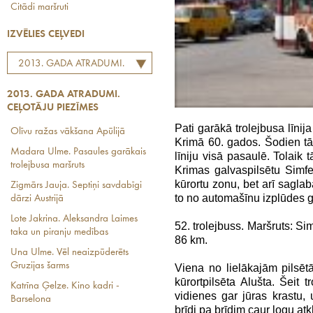
Citādi maršruti
IZVĒLIES CEĻVEDI
2013. GADA ATRADUMI.
CEĻOTĀJU PIEZĪMES
2013. GADA ATRADUMI.
CEĻOTĀJU PIEZĪMES
Pati garākā trolejbusa līnij
Olīvu ražas vākšana Apūlijā
Krimā 60. gados. Šodien tā 
Madara Ulme. Pasaules garākais
līniju visā pasaulē. Tolaik t
trolejbusa maršruts
Krimas galvaspilsētu Simfe
kūrortu zonu, bet arī saglab
Zigmārs Jauja. Septiņi savdabīgi
to no automašīnu izplūdes 
dārzi Austrijā
Lote Jakrina. Aleksandra Laimes
52. trolejbuss. Maršruts: Si
taka un piranju medības
86 km.
Una Ulme. Vēl neaizpūderēts
Gruzijas šarms
Viena no lielākajām pilsētā
kūrortpilsēta Alušta. Šeit
Katrīna Ģelze. Kino kadri -
vidienes gar jūras krastu, 
Barselona
brīdi pa brīdim caur logu at