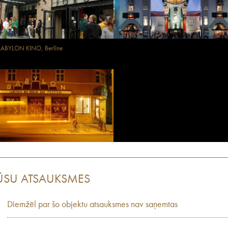
BABYLON KINO, Berlīne
ŪSU ATSAUKSMES
Diemžēl par šo objektu atsauksmes nav saņemtas