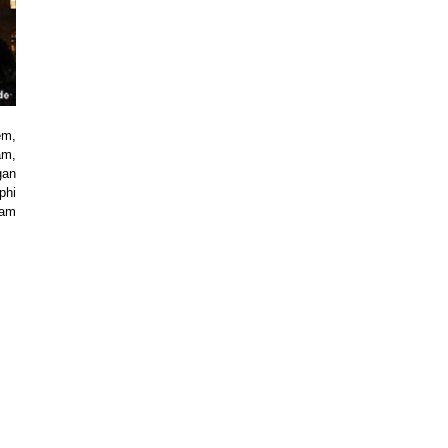
em,
am,
gan
phi
jam