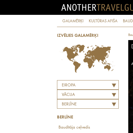
GALAMĒRĶI
KULTŪRAS AFIŠA
BAUD
Bau
IZVĒLIES GALAMĒRĶI
A
EIROPA
VĀCIJA
BERLĪNE
BERLĪNE
Baudītāja ceļvedis