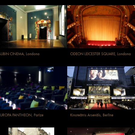
AUBIN CINEMA, Londona
ODEON LEICESTER SQUARE, Londona
EUROPA PANTHEON, Parīze
Kinoteātris Arsenāls, Berlīne