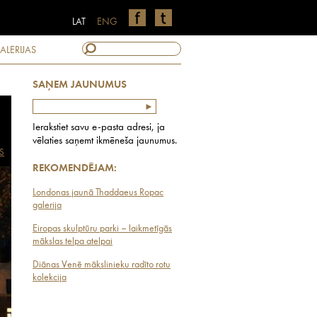
LAT
ENG
ALERIJAS
SAŅEM JAUNUMUS
Ierakstiet savu e-pasta adresi, ja
vēlaties saņemt ikmēneša jaunumus.
S
REKOMENDĒJAM:
Londonas jaunā Thaddaeus Ropac
galerija
Eiropas skulptūru parki – laikmetīgās
mākslas telpa atelpai
Diānas Venē mākslinieku radīto rotu
kolekcija