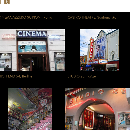
CINEMA AZZURO SCIPIONI, Roma
CASTRO THEATRE, Sanfrancisko
IGH END 54, Berlīne
STUDIO 28, Parīze