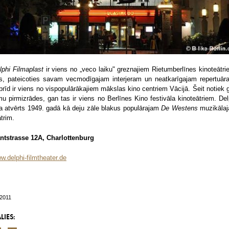
lphi Filmaplast
ir viens no „veco laiku" greznajiem Rietumberlīnes kinoteātri
s, pateicoties savam vecmodīgajam interjeram un neatkarīgajam repertuār
brīd ir viens no vispopulārākajiem mākslas kino centriem Vācijā. Šeit notiek 
lmu pirmizrādes, gan tas ir viens no Berlīnes Kino festivāla kinoteātriem. Del
ka atvērts 1949. gadā kā deju zāle blakus populārajam
De Westens
muzikāla
ātrim.
ntstrasse 12A, Charlottenburg
w.delphi-filmtheater.de
/2011
LIES: