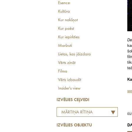
Esence
Kultūra
Kur nakšņot
Kur paēst
Kur iepirkties
De
ka
Maršruti
šo
Lietas, kas jāizdara
fi
ti
Vērts zināt
te
Filma
Ka
Vērts izbaudīt
Insider's view
ww
IZVĒLIES CEĻVEDI
MĀRTIŅA RĪTIŅA
01
LABĀKO EIROPAS
DA
IZVĒLIES OBJEKTU
RESTORĀNU TOPS