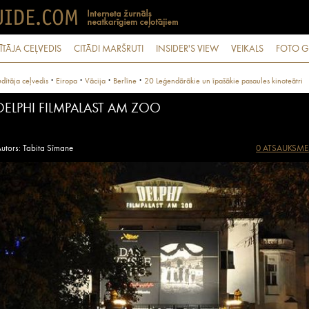
ĪTĀJA CEĻVEDIS
CITĀDI MARŠRUTI
INSIDER'S VIEW
VEIKALS
FOTO G
·
·
·
·
dītāja ceļvedis
Eiropa
Vācija
Berlīne
20 Leģendārākie un īpašākie pasaules kinoteātri
DELPHI FILMPALAST AM ZOO
utors: Tabita Sīmane
0 ATSAUKSME