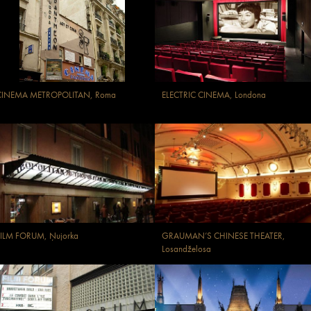
CINEMA METROPOLITAN, Roma
ELECTRIC CINEMA, Londona
FILM FORUM, Ņujorka
GRAUMAN’S CHINESE THEATER,
Losandželosa