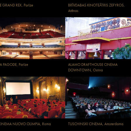
E GRAND REX, Parīze
BRĪVDABAS KINOTEĀTRIS ZEFYROS,
Atēnas
A PAGODE, Parīze
ALAMO DRAFTHOUSE CINEMA
DOWNTOWN, Ostina
CINEMA NUOVO OLIMPIA, Roma
TUSCHINSKI CINEMA, Amsterdama