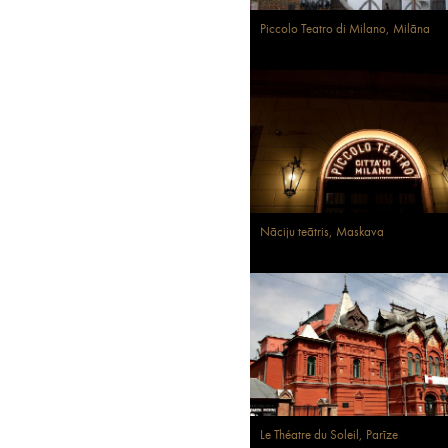
Piccolo Teatro di Milano, Milāna
Nāciju teātris, Maskava
Le Théatre du Soleil, Parīze