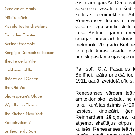
Šis ir vienīgais Art Deco teā
sākotnējo izskatu un šodi
Renesanses teātris
kultūras pieminekļiem. A
Nāciju teātris
Renesanses teātris ir div
vakaros izgaismotie stikli
Piccolo Teatro di Milano
laika Berlīni – jaunu, en
Deutsches Theater
smagās prūšu arhitektūras
Berliner Ensemble
metropoli. 20. gadu Berlīn
feju pili, kuras fasādē ie
Kungliga Dramatiska Teatern
brīnišķīgas fantāzijas spēku 
Théatre de la Ville
Par spīti Otrā Pasaules k
Hebbel-am-Ufer
Berlīnei, teātra priekšā jo
Théatre de l'Odéon
1911. gadā izveidotā pīļu st
The Old Vic
Renesanses vārdam teāt
Shakespeare's Globe
arhitektonisko izskatu, ne 
laiku, kurā tas dzimis. Ar 2
Wyndham's Theatre
izspiest kinoteātri, ģ
The Kitchen New York
Reinhardtam žēlojoties, k
Radialsystem V
atņemot skatītājus otrpus
kulisēs. Renesanses teātris 
Le Théatre du Soleil