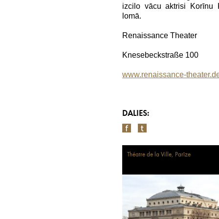
izcilo vācu aktrisi Korīnu
lomā.
Renaissance Theater
Knesebeckstraße 100
www.renaissance-theater.d
DALIES:
Théatre de la Ville, Parīze