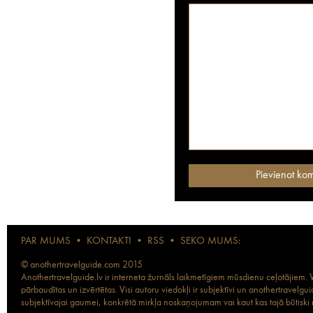
PAR MUMS
•
KONTAKTI
•
RSS
•
SEKO MUMS:
© anothertravelguide.com 2015
Anothertravelguide.lv ir interneta žurnāls laikmetīgiem mūsdienu ceļotājiem. Vi
pārbaudītas un izvērtētas. Visi autoru viedokļi ir subjektīvi un anothertravel
subjektīvajai gaumei, konkrētā mirkļa noskaņojumam vai kaut kas tajā būtiski ma