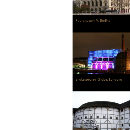
Radialsystem V, Berlīne
Shakespeare's Globe, Londona