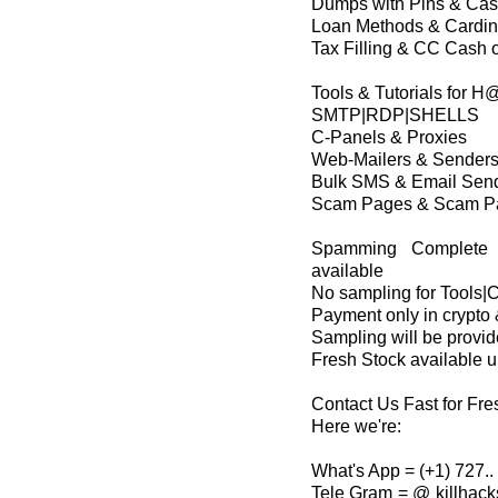
Dumps with Pins & Cash
Loan Methods & Cardi
Tax Filling & CC Cash o
Tools & Tutorials for 
SMTP|RDP|SHELLS
C-Panels & Proxies
Web-Mailers & Sender
Bulk SMS & Email Sen
Scam Pages & Scam Pa
Spamming Complete P
available
No sampling for Tools
Payment only in crypto 
Sampling will be provide
Fresh Stock available 
Contact Us Fast for Fre
Here we're:
What's App = (+1) 727.. 
Tele Gram = @ killhack