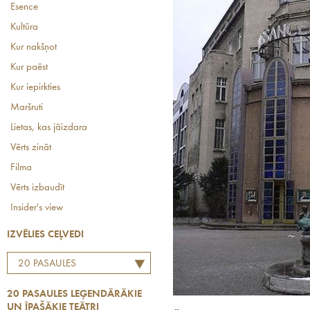
Esence
Kultūra
Kur nakšņot
Kur paēst
Kur iepirkties
Maršruti
Lietas, kas jāizdara
Vērts zināt
Filma
Vērts izbaudīt
Insider's view
IZVĒLIES CEĻVEDI
20 PASAULES
LEĢENDĀRĀKIE UN
20 PASAULES LEĢENDĀRĀKIE
ĪPAŠĀKIE TEĀTRI
UN ĪPAŠĀKIE TEĀTRI