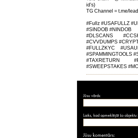
id's)
TG Channel = t.me/lea
#Fullz #USAFULLZ 
#SINDOB #NINDOB
#DLSCANS #CCS
#CVVDUMPS #CRYP
#FULLZKYC #USAU
#SPAMMINGTOOLS 
#TAXRETURN #F
#SWEEPSTAKES #M
Jūsu vārds:
Laiks, kad apmeklējāt šo objektu:
Jūsu komentārs: