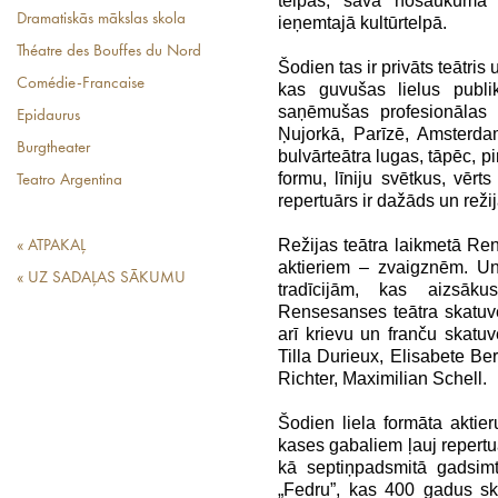
telpās, savā nosaukumā l
Dramatiskās mākslas skola
ieņemtajā kultūrtelpā.
Théatre des Bouffes du Nord
Šodien tas ir privāts teātris
Comédie-Francaise
kas guvušas lielus publ
saņēmušas profesionālas b
Epidaurus
Ņujorkā, Parīzē, Amsterda
Burgtheater
bulvārteātra lugas, tāpēc, p
formu, līniju svētkus, vērt
Teatro Argentina
repertuārs ir dažāds un režij
Režijas teātra laikmetā Ren
« ATPAKAĻ
aktieriem – zvaigznēm. Un
« UZ SADAĻAS SĀKUMU
tradīcijām, kas aizsāk
Rensesanses teātra skatuve
arī krievu un franču skat
Tilla Durieux, Elisabete Be
Richter, Maximilian Schell.
Šodien liela formāta aktie
kases gabaliem ļauj repertu
kā septiņpadsmitā gadsimt
„Fedru”, kas 400 gadus sk