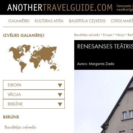
GALAMĒRĶI
KULTŪRAS AFIŠA
BAUDĪTĀJA CEĻVEDIS
CITĀDI MARŠ
·
·
·
Baudītāja ceļvedis
Eiropa
Vācija
Ber
IZVĒLIES GALAMĒRĶI
RENESANSES TEĀTRI
Autors: Margarita Zieda
EIROPA
VĀCIJA
BERLĪNE
BERLĪNE
Baudītāja ceļvedis