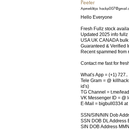
Peeter
Apmeklēja: hackp007@gmail.
Hello Everyone
Fresh Fullz stock avail
Updated 2025 info fullz
USA UK CANADA bulk qu
Guaranteed & Verified I
Recent spammed from r
Contact me fast for fres
What's App = (+1) 727.. 
Tele Gram = @ killhack
id's)
TG Channel = t.me/lea
VK Messenger ID = @ l
E-Mail = bigbull0334 at
SSN/SIN/NIN Dob Addr
SSN DOB DL Address E
SIN DOB Address MMN 