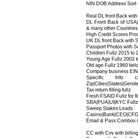
NIN DOB Address Sort 
Real DL front Back wit
DL Front Back of US
& many other Countries
High Credit Scores Pro
UK DL front Back with S
Passport Photos with Se
Children Fullz 2015 to 
Young Age Fullz 2002 
Old age Fullz 1960 bel
Company business EIN 
Specific Info
Zip|Cities|States|Gend
Tax return filling fullz
Fresh FSAID Fullz for fi
SBA|PUA|UI|KYC Fullz 
Sweep Stakes Leads
Casino|Bank|CEO|CFO|
Email & Pass Combos i
CC with Cvv with billin