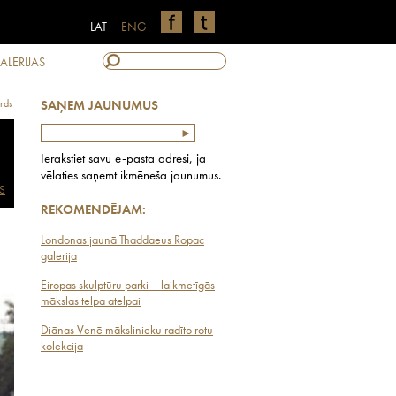
LAT
ENG
ALERIJAS
rds
SAŅEM JAUNUMUS
Ierakstiet savu e-pasta adresi, ja
vēlaties saņemt ikmēneša jaunumus.
S
REKOMENDĒJAM:
Londonas jaunā Thaddaeus Ropac
galerija
Eiropas skulptūru parki – laikmetīgās
mākslas telpa atelpai
Diānas Venē mākslinieku radīto rotu
kolekcija