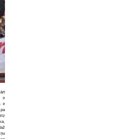
ārt
 ir
 ir
 pa
rīz
ka,
laž
žņu