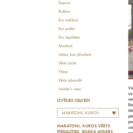
Esence
Kultūra
Kur nakšņot
Kur paēst
Kur iepirkties
Maršruti
Lietas, kas jāizdara
Vērts zināt
Filma
Vērts izbaudīt
Vi
Insider's view
uz
ne
IZVĒLIES CEĻVEDI
Be
ti
MARATONI, KUROS
pl
VĒRTS PIEDALĪTIES. IESAKA
pr
MARATONI, KUROS VĒRTS
AIGARS NORDS
ce
PIEDALĪTIES. IESAKA AIGARS