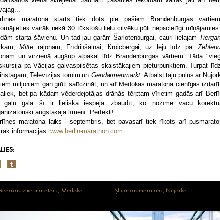
edalīšanos vienā skrējienā. Jaunam pasaules rekordam vairāk jau arī ne
vajag...
rlīnes maratona starts tiek dots pie pašiem Brandenburgas vārtie
domājieties vairāk nekā 30 tūkstošu lielu cilvēku pūli nepacietīgi mīņājamies
idām starta šāvienu. Un tad jau garām Šarlotenburgai, cauri lielajam
Tiergar
rkam,
Mitte
rajonam, Frīdrihšainai, Kroicbergai, uz leju līdz pat
Zehlend
jonam un virzienā augšup atpakaļ līdz Brandenburgas vārtiem. Tāda "vieg
skursija pa Vācijas galvaspilsētas skaistākajiem pieturpunktiem. Turpat līd
ihstāgam, Televīzijas tornim un
Gendarmenmarkt
. Atbalstītāju pūļus ar Ņujor
viem miljoniem gan grūti salīdzināt, un arī Medokas maratona cienīgas izdarī
paliek, bet pa kādam vēderdejotājas drānās tērptam vīrietim gadās arī Berlī
 galu galā šī ir lieliska iespēja izbaudīt, ko nozīmē vācu korekt
ganizatoriski augstākajā līmenī. Perfekti!
rlīnes maratona laiks - septembris, bet pavasarī tiek rīkots arī pusmarato
irāk informācijas:
www.berlin-marathon.com
LIES:
edokas vīna maratons, Medoka
Ņujorkas maratons, Ņujorka