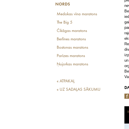
pi
NORDS
ne
Be
Medokas vīna maratons
ie
ga
The Big 5
pa
Čikāgas maratons
ra
ek
Berlīnes maratons
Re
Bostonas maratons
di
iz
Parīzes maratons
un
Ņujorkas maratons
or
Be
Va
« ATPAKAĻ
DA
« UZ SADAĻAS SĀKUMU
M