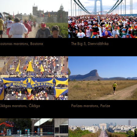
ostonas maratons, Bostona
The Big 5, Dienvidāfrika
ikāgas maratons, Čikāga
Parīzes maratons, Parīze