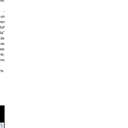
maz
m -
 un
ten
orf
la"
zās
kas
bas
nē,
ums
ns.