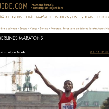
ĪTĀJA CEĻVEDIS
CITĀDI MARŠRUTI
INSIDER'S VIEW
VEIKALS
FOTO G
·
·
·
·
dītāja ceļvedis
Eiropa
Vācija
Berlīne
Maratoni, kuros vērts piedalīties. Iesaka Aigars No
BERLĪNES MARATONS
utors: Aigars Nords
0 ATSAUKSME