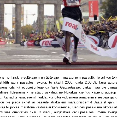
ens no fiziski vieglākajiem un ātrākajiem maratoniem pasaulē. Te arī vairākk
stādīti jauni pasaules rekordi, to skaitā 2008. gada 2:03:59, kura autors
viens cits kā etiopiešu leģenda
Haile Gebrselassie
. Laikam jau pie vainas
rlīnes līdzenums - ne stāvu uzkalnu, ne Ņujorkas cienīgu kāpienu augšup
ltu. Kā radīts iesācējiem! Turklāt kur citur vidusmēra amatierim ir iespēja gand
ecu pie pleca skriet ar pasaulē ātrākajiem maratonistiem?! Jāatzīst gan, 
etēji Ņujorkas maratonā valdošajai konkurencei, Berlīnes pasākuma rīkotāji al
ntušies orientēties tikai uz vienu, augstākais divu pasaules līmeņa zvaig