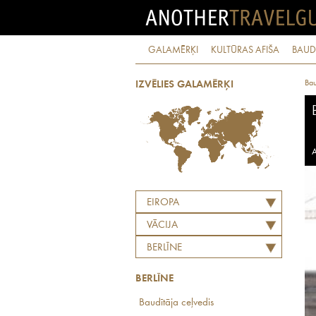
GALAMĒRĶI
KULTŪRAS AFIŠA
BAUD
Bau
IZVĒLIES GALAMĒRĶI
A
EIROPA
VĀCIJA
BERLĪNE
BERLĪNE
Baudītāja ceļvedis