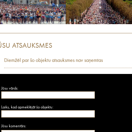
ŪSU ATSAUKSMES
Diemžēl par šo objektu atsauksmes nav saņemtas
Jūsu vārds:
Laiks, kad apmeklējāt šo objektu:
Jūsu komentārs: