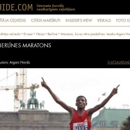
ĪTĀJA CEĻVEDIS
CITĀDI MARŠRUTI
INSIDER'S VIEW
VEIKALS
FOTO G
·
·
·
·
dītāja ceļvedis
Eiropa
Vācija
Berlīne
Maratoni, kuros vērts piedalīties. Iesaka Aigars No
BERLĪNES MARATONS
utors: Aigars Nords
0 ATSAUKSME