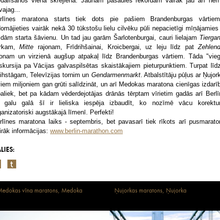
edalīšanos vienā skrējienā. Jaunam pasaules rekordam vairāk jau arī ne
vajag...
rlīnes maratona starts tiek dots pie pašiem Brandenburgas vārtie
domājieties vairāk nekā 30 tūkstošu lielu cilvēku pūli nepacietīgi mīņājamies
idām starta šāvienu. Un tad jau garām Šarlotenburgai, cauri lielajam
Tiergar
rkam,
Mitte
rajonam, Frīdrihšainai, Kroicbergai, uz leju līdz pat
Zehlend
jonam un virzienā augšup atpakaļ līdz Brandenburgas vārtiem. Tāda "vieg
skursija pa Vācijas galvaspilsētas skaistākajiem pieturpunktiem. Turpat līd
ihstāgam, Televīzijas tornim un
Gendarmenmarkt
. Atbalstītāju pūļus ar Ņujor
viem miljoniem gan grūti salīdzināt, un arī Medokas maratona cienīgas izdarī
paliek, bet pa kādam vēderdejotājas drānās tērptam vīrietim gadās arī Berlī
 galu galā šī ir lieliska iespēja izbaudīt, ko nozīmē vācu korekt
ganizatoriski augstākajā līmenī. Perfekti!
rlīnes maratona laiks - septembris, bet pavasarī tiek rīkots arī pusmarato
irāk informācijas:
www.berlin-marathon.com
LIES:
edokas vīna maratons, Medoka
Ņujorkas maratons, Ņujorka