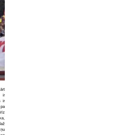
ārt
 ir
 ir
 pa
rīz
ka,
laž
žņu