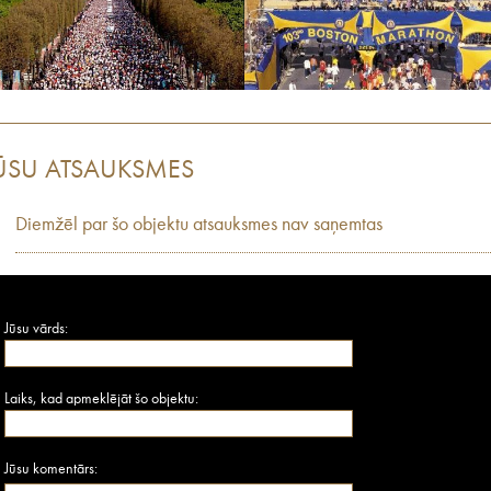
ŪSU ATSAUKSMES
Diemžēl par šo objektu atsauksmes nav saņemtas
Jūsu vārds:
Laiks, kad apmeklējāt šo objektu:
Jūsu komentārs: