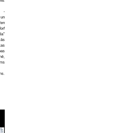
maz
m -
 un
ten
orf
la"
zās
kas
bas
nē,
ums
ns.