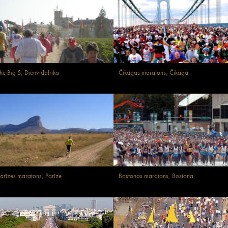
he Big 5, Dienvidāfrika
Čikāgas maratons, Čikāga
arīzes maratons, Parīze
Bostonas maratons, Bostona