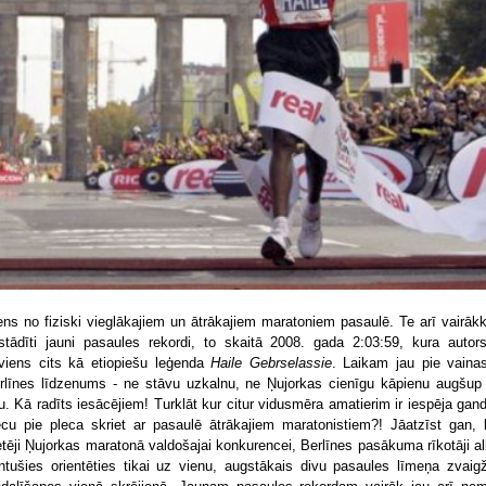
ens no fiziski vieglākajiem un ātrākajiem maratoniem pasaulē. Te arī vairākk
stādīti jauni pasaules rekordi, to skaitā 2008. gada 2:03:59, kura autors
viens cits kā etiopiešu leģenda
Haile Gebrselassie
. Laikam jau pie vainas
rlīnes līdzenums - ne stāvu uzkalnu, ne Ņujorkas cienīgu kāpienu augšup
ltu. Kā radīts iesācējiem! Turklāt kur citur vidusmēra amatierim ir iespēja gand
ecu pie pleca skriet ar pasaulē ātrākajiem maratonistiem?! Jāatzīst gan, 
etēji Ņujorkas maratonā valdošajai konkurencei, Berlīnes pasākuma rīkotāji al
ntušies orientēties tikai uz vienu, augstākais divu pasaules līmeņa zvaig