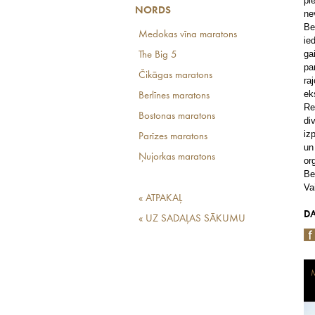
pi
NORDS
ne
Be
Medokas vīna maratons
ie
ga
The Big 5
pa
Čikāgas maratons
ra
ek
Berlīnes maratons
Re
Bostonas maratons
di
iz
Parīzes maratons
un
Ņujorkas maratons
or
Be
Va
« ATPAKAĻ
DA
« UZ SADAĻAS SĀKUMU
M