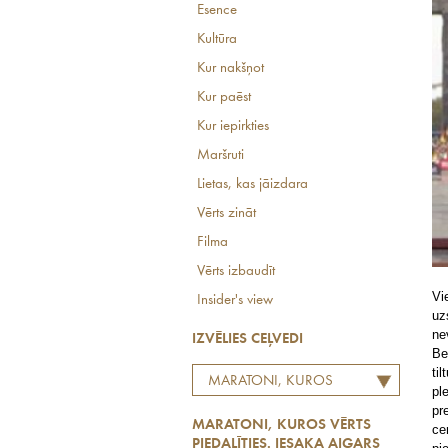
Esence
Kultūra
Kur nakšņot
Kur paēst
Kur iepirkties
Maršruti
Lietas, kas jāizdara
Vērts zināt
Filma
Vērts izbaudīt
Vi
Insider's view
uz
ne
IZVĒLIES CEĻVEDI
Be
ti
MARATONI, KUROS
pl
VĒRTS PIEDALĪTIES. IESAKA
pr
MARATONI, KUROS VĒRTS
AIGARS NORDS
ce
PIEDALĪTIES. IESAKA AIGARS