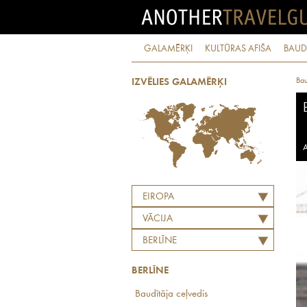
GALAMĒRĶI
KULTŪRAS AFIŠA
BAUD
Bau
IZVĒLIES GALAMĒRĶI
A
EIROPA
VĀCIJA
BERLĪNE
BERLĪNE
Baudītāja ceļvedis