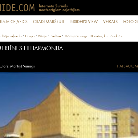
ĪTĀJA CEĻVEDIS
CITĀDI MARŠRUTI
INSIDER'S VIEW
VEIKALS
FOTO G
·
·
·
·
dītāja ceļvedis
Eiropa
Vācija
Berlīne
Mārtiņš Vanags. 10 vietas, kur jānokļūst
BERLĪNES FILHARMONIJA
utors: Mārtiņš Vanags
1 ATSAUKSM