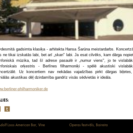
vdesmitā gadsimta klasiķa - arhitekta Hansa Šarūna meistardarbs. Koncertzā
s ne tikai izskatās labi, bet arī „skan" labi. Ja esat cilvēks, kam dārga nopie
mfoniskā mūzika, tad šī adrese pasaulē ir „numur viens", jo te vislabāk
mfoniskais orķestris - Berlīnes filharmoniķi - spēlē akustiski vislabāk
ncertzālē. Uz koncertiem nav nekādas vajadzības pirkt dārgas biļetes,
niālās akustikas dēļ dzirdamība gandrīz visās sēdvietās ir ideāla.
w.berliner-philharmoniker.de
LIES:
dolf Loos American Bar, Vīne
Operas festivāls, Baireita