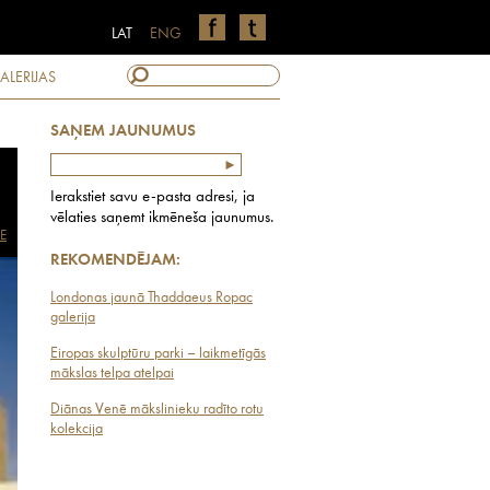
LAT
ENG
ALERIJAS
SAŅEM JAUNUMUS
Ierakstiet savu e-pasta adresi, ja
vēlaties saņemt ikmēneša jaunumus.
E
REKOMENDĒJAM:
Londonas jaunā Thaddaeus Ropac
galerija
Eiropas skulptūru parki – laikmetīgās
mākslas telpa atelpai
Diānas Venē mākslinieku radīto rotu
kolekcija