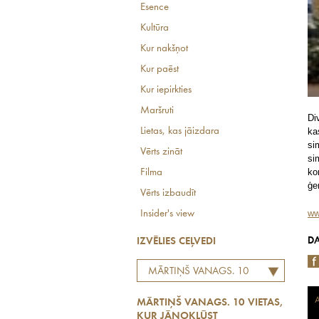
Esence
Kultūra
Kur nakšņot
Kur paēst
Kur iepirkties
Maršruti
Di
Lietas, kas jāizdara
ka
si
Vērts zināt
si
ko
Filma
ģe
Vērts izbaudīt
ww
Insider's view
DA
IZVĒLIES CEĻVEDI
MĀRTIŅŠ VANAGS. 10
VIETAS, KUR JĀNOKĻŪST
A
MĀRTIŅŠ VANAGS. 10 VIETAS,
KUR JĀNOKĻŪST