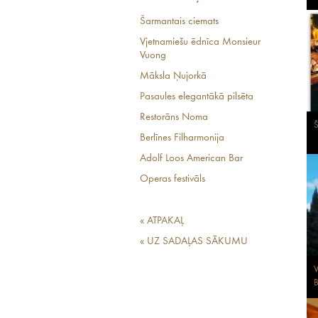
Šarmantais ciemats
Vjetnamiešu ēdnīca Monsieur
Vuong
Māksla Ņujorkā
Pasaules elegantākā pilsēta
Restorāns Noma
Š
Berlīnes Filharmonija
Adolf Loos American Bar
Operas festivāls
« ATPAKAĻ
« UZ SADAĻAS SĀKUMU
V
B