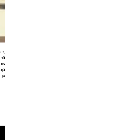
le,
tnā
ais
ajā
 jo