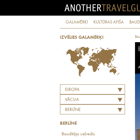
GALAMĒRĶI
KULTŪRAS AFIŠA
BAUD
Bau
IZVĒLIES GALAMĒRĶI
A
EIROPA
VĀCIJA
BERLĪNE
BERLĪNE
Baudītāja ceļvedis