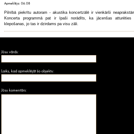
Apmeklēja: 06.08
Pilnībā piekrītu autoram - akustika koncertzālē ir vienkārši neaprakstā
Koncerta programmā pat ir īpaši norādīts, ka jācenšas atturēties
klepošanas, jo tas ir dzirdams pa visu zāli.
Jūsu vārds:
Laiks, kad apmeklējāt šo objektu:
Jūsu komentārs: