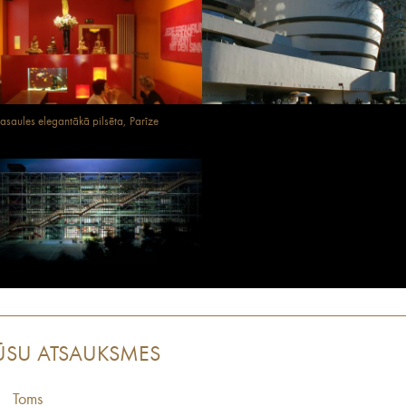
asaules elegantākā pilsēta, Parīze
ŪSU ATSAUKSMES
Toms