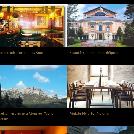
armantais ciemats, Les Baux
Restorāns Noma, Kopenhāgena
jetnamiešu ēdnīca Monsieur Vuong,
Māksla Ņujorkā, Ņujorka
erlīne