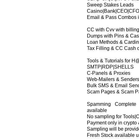
Sweep Stakes Leads
Casino|Bank|CEO|CFO|
Email & Pass Combos i
CC with Cvv with billin
Dumps with Pins & Cash
Loan Methods & Cardi
Tax Filling & CC Cash o
Tools & Tutorials for 
SMTP|RDP|SHELLS
C-Panels & Proxies
Web-Mailers & Sender
Bulk SMS & Email Sen
Scam Pages & Scam Pa
Spamming Complete P
available
No sampling for Tools
Payment only in crypto 
Sampling will be provide
Fresh Stock available 