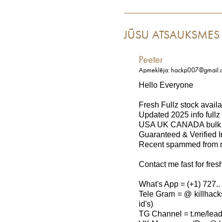
JŪSU ATSAUKSMES
Peeter
Apmeklēja: hackp007@gmail.
Hello Everyone
Fresh Fullz stock avail
Updated 2025 info fullz
USA UK CANADA bulk qu
Guaranteed & Verified I
Recent spammed from r
Contact me fast for fres
What's App = (+1) 727.. 
Tele Gram = @ killhack
id's)
TG Channel = t.me/lea