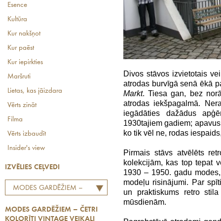
Esence
Kultūra
Kur nakšņot
Kur paēst
Kur iepirkties
Divos stāvos izvietotais ve
Maršruti
atrodas burvīgā senā ēkā pa
Lietas, kas jāizdara
Markt
. Tiesa gan, bez norā
atrodas iekšpagalmā. Ner
Vērts zināt
iegādāties dažādus apģēr
Filma
1930tajiem gadiem; apavus
ko tik vēl ne, rodas iespaids,
Vērts izbaudīt
Insider's view
Pirmais stāvs atvēlēts re
kolekcijām, kas top tepat v
IZVĒLIES CEĻVEDI
1930 – 1950. gadu modes, 
modeļu risinājumi. Par spīt
MODES GARDĒŽIEM –
un praktiskums retro stil
ČETRI KOLORĪTI VINTAGE
mūsdienām.
MODES GARDĒŽIEM – ČETRI
VEIKALI BERLĪNĒ
KOLORĪTI VINTAGE VEIKALI