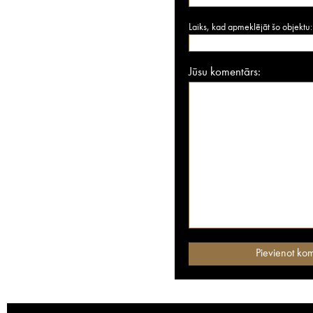
Laiks, kad apmeklējāt šo objektu:
Jūsu komentārs: