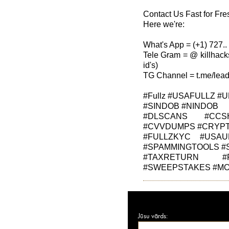
Contact Us Fast for Fre
Here we're:
What's App = (+1) 727.. 
Tele Gram = @ killhack
id's)
TG Channel = t.me/lea
#Fullz #USAFULLZ 
#SINDOB #NINDOB
#DLSCANS #CCS
#CVVDUMPS #CRYP
#FULLZKYC #USAU
#SPAMMINGTOOLS 
#TAXRETURN #F
#SWEEPSTAKES #M
Jūsu vārds: