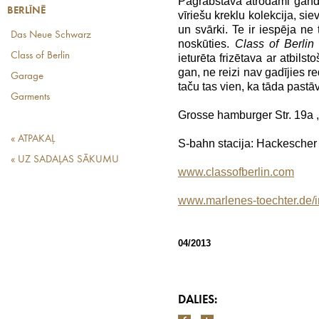
Pagrabstāvā atrodami gandr
BERLĪNĒ
vīriešu kreklu kolekcija, siev
un svārki. Te ir iespēja ne 
Das Neue Schwarz
noskūties.
Class of Berlin
t
Class of Berlin
ieturēta frizētava ar atbil
gan, ne reizi nav gadījies r
Garage
taču tas vien, ka tāda pastāv,
Garments
Grosse hamburger Str. 19a ,
« ATPAKAĻ
S-bahn stacija: Hackescher
« UZ SADAĻAS SĀKUMU
www.classofberlin.com
www.marlenes-toechter.de/
04/2013
DALIES: