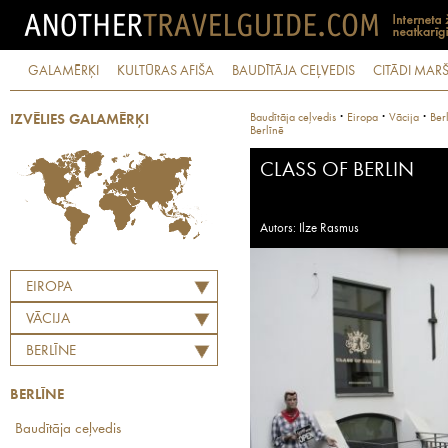
GALAMĒRĶI
KULTŪRAS AFIŠA
BAUDĪTĀJA CEĻVEDIS
CITĀDI MARŠ
·
·
·
Baudītāja ceļvedis
Eiropa
Vācija
Ber
IZVĒLIES GALAMĒRĶI
Berlīnē
CLASS OF BERLIN
Autors: Ilze Rasmus
EIROPA
VĀCIJA
BERLĪNE
BERLĪNE
Baudītāja ceļvedis