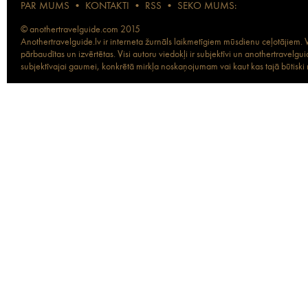
PAR MUMS
•
KONTAKTI
•
RSS
•
SEKO MUMS:
© anothertravelguide.com 2015
Anothertravelguide.lv ir interneta žurnāls laikmetīgiem mūsdienu ceļotājiem. Vi
pārbaudītas un izvērtētas. Visi autoru viedokļi ir subjektīvi un anothertravel
subjektīvajai gaumei, konkrētā mirkļa noskaņojumam vai kaut kas tajā būtiski ma