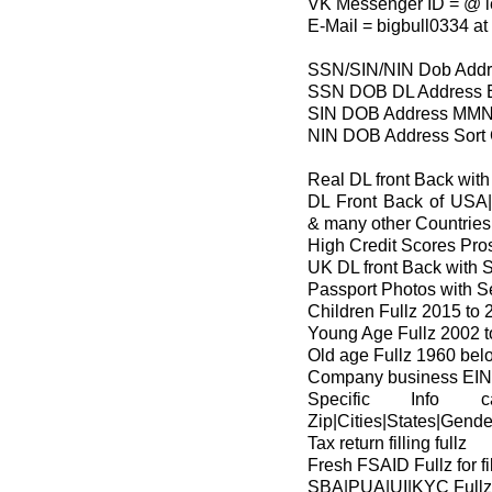
VK Messenger ID = @ l
E-Mail = bigbull0334 at
SSN/SIN/NIN Dob Addr
SSN DOB DL Address E
SIN DOB Address MMN 
NIN DOB Address Sort 
Real DL front Back wit
DL Front Back of US
& many other Countries
High Credit Scores Pro
UK DL front Back with S
Passport Photos with Se
Children Fullz 2015 to 
Young Age Fullz 2002 
Old age Fullz 1960 bel
Company business EIN 
Specific Info
Zip|Cities|States|Gend
Tax return filling fullz
Fresh FSAID Fullz for fi
SBA|PUA|UI|KYC Fullz 