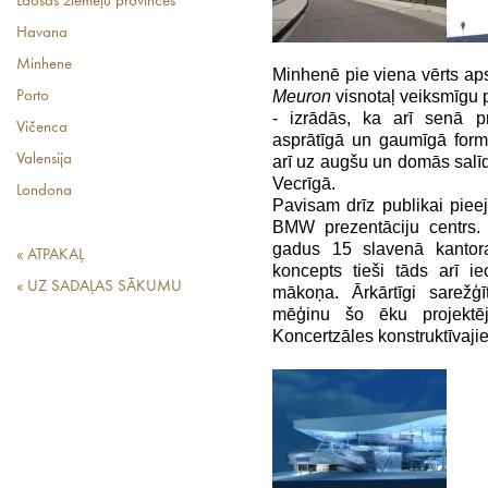
Laosas ziemeļu provinces
Havana
Minhene
Minhenē pie viena vērts apsk
Meuron
visnotaļ veiksmīgu 
Porto
- izrādās, ka arī senā p
Vičenca
asprātīgā un gaumīgā formā
Valensija
arī uz augšu un domās salīd
Vecrīgā.
Londona
Pavisam drīz publikai piee
BMW prezentāciju centrs. 
gadus 15 slavenā kantora
« ATPAKAĻ
koncepts tieši tāds arī ie
« UZ SADAĻAS SĀKUMU
mākoņa. Ārkārtīgi sarežģī
mēģinu šo ēku projektēj
Koncertzāles konstruktīvaj