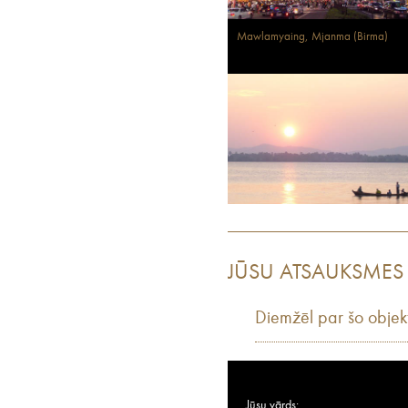
Mawlamyaing, Mjanma (Birma)
JŪSU ATSAUKSMES
Diemžēl par šo objek
Jūsu vārds: