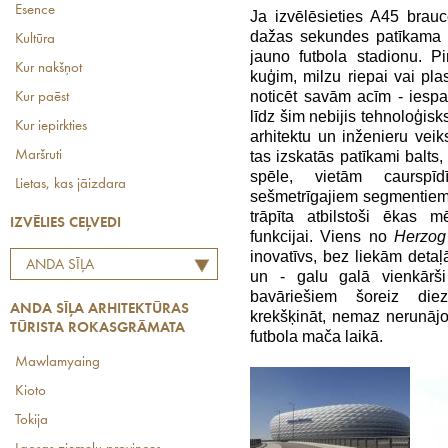
Esence
Ja izvēlēsieties A45 brau
dažas sekundes patīkama p
Kultūra
jauno futbola stadionu. P
Kur nakšņot
kuģim, milzu riepai vai pl
noticēt savām acīm - iespai
Kur paēst
līdz šim nebijis tehnoloģisks
Kur iepirkties
arhitektu un inženieru vei
Maršruti
tas izskatās patīkami balts
spēle, vietām caurspī
Lietas, kas jāizdara
sešmetrīgajiem segmentiem
trāpīta atbilstoši ēkas 
IZVĒLIES CEĻVEDI
funkcijai. Viens no
Herzog
inovatīvs, bez liekām detaļ
ANDA SĪĻA
un - galu galā vienkārši
ARHITEKTŪRAS TŪRISTA
bavāriešiem šoreiz die
ANDA SĪĻA ARHITEKTŪRAS
ROKASGRĀMATA
krekšķināt, nemaz nerunājo
TŪRISTA ROKASGRĀMATA
futbola mača laikā.
Mawlamyaing
Kioto
Tokija