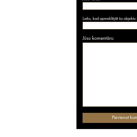
Laiks, kad apmeklējāt šo objektu:
Jūsu komentārs: