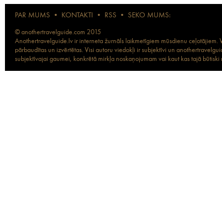
PAR MUMS
•
KONTAKTI
•
RSS
•
SEKO MUMS:
© anothertravelguide.com 2015
Anothertravelguide.lv ir interneta žurnāls laikmetīgiem mūsdienu ceļotājiem. Vi
pārbaudītas un izvērtētas. Visi autoru viedokļi ir subjektīvi un anothertravel
subjektīvajai gaumei, konkrētā mirkļa noskaņojumam vai kaut kas tajā būtiski ma