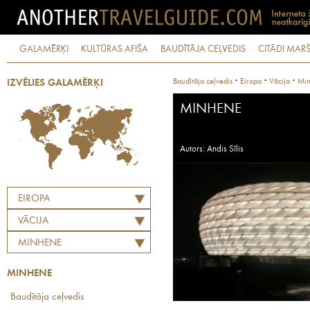
GALAMĒRĶI
KULTŪRAS AFIŠA
BAUDĪTĀJA CEĻVEDIS
CITĀDI MARŠ
·
·
·
Baudītāja ceļvedis
Eiropa
Vācija
Mi
IZVĒLIES GALAMĒRĶI
MINHENE
Autors: Andis Sīlis
EIROPA
VĀCIJA
MINHENE
MINHENE
Baudītāja ceļvedis