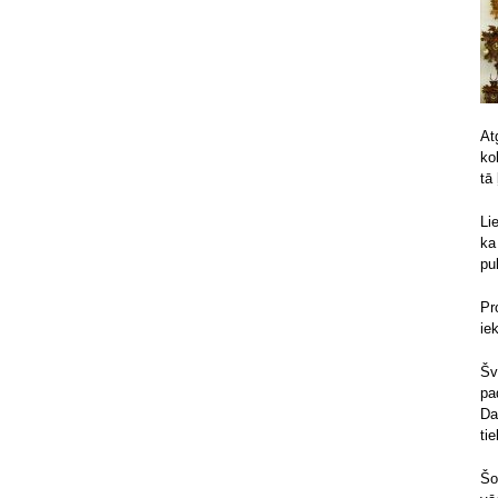
At
ko
tā
Li
ka
pu
Pr
ie
Šv
pa
Da
ti
Šo