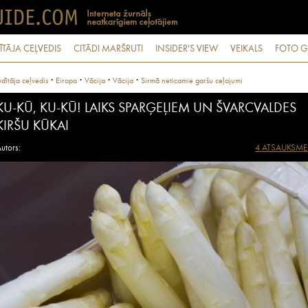
ĪTĀJA CEĻVEDIS
CITĀDI MARŠRUTI
INSIDER'S VIEW
VEIKALS
FOTO G
·
·
·
·
dītāja ceļvedis
Eiropa
Vācija
Vācija
Sirmā neticamie garšu ceļojumi
KU-KŪ, KU-KŪ! LAIKS SPARĢEĻIEM UN ŠVARCVALDES
KIRŠU KŪKAI
utors:
4 ATSAUKSME