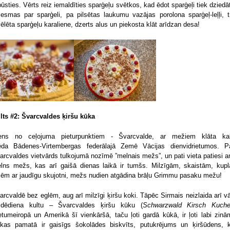
pūsties. Vērts reiz iemaldīties sparģeļu svētkos, kad ēdot sparģeļi tiek dziedā
iesmas par sparģeli, pa pilsētas laukumu vazājas porolona sparģeļ-leļļi, t
vēlēta sparģeļu karaliene, dzerts alus un piekosta klāt arīdzan desa!
lts #2: Švarcvaldes ķiršu kūka
ens no ceļojuma pieturpunktiem - Švarcvalde, ar mežiem klāta ka
ēda Bādenes-Virtembergas federālajā Zemē Vācijas dienvidrietumos. P
arcvaldes vietvārds tulkojumā nozīmē ”melnais mežs”, un pati vieta patiesi arī
lns mežs, kas arī gaišā dienas laikā ir tumšs. Milzīgām, skaistām, kup
lēm ar jaudīgu skujotni, mežs nudien atgādina brāļu Grimmu pasaku mežu!
arcvaldē bez eglēm, aug arī milzīgi ķiršu koki. Tāpēc Sirmais neizlaida arī v
ldēdiena kultu – Švarcvaldes ķiršu kūku (
Schwarzwald Kirsch Kuch
etumeiropā un Amerikā šī vienkāršā, taču ļoti gardā kūkā, ir ļoti labi zinā
kas pamatā ir gaisīgs šokolādes biskvīts, putukrējums un ķiršūdens, 