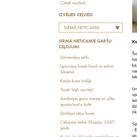
Citādi maršruti
IZVĒLIES CEĻVEDI
SIRMĀ NETICAMIE
GARŠU CEĻOJUMI
SIRMĀ NETICAMIE GARŠU
Ku
CEĻOJUMI
Šo
Dzīvesviļņa sērfs
to
ka
Igaunijas forest food un safari
sa
Sāremā
bē
Karija kurss Indijā
Iz
'Sushi high society'
sp
Sardīnijas ganu maize un zilās
ie
spuras tunča kults
dz
rī
Dzūkijas sēņu bums
Ceļojums laikā: Etiopija, 2007.
Sp
gads
- 
un