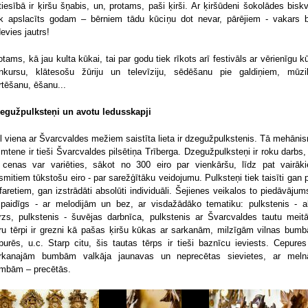
tiesībā ir ķiršu šņabis, un, protams, paši ķirši. Ar ķiršūdeni šokolādes biskv
ek apslacīts godam – bērniem tādu kūciņu dot nevar, pārējiem - vakars 
devies jautrs!
otams, kā jau kulta kūkai, tai par godu tiek rīkots arī festivāls ar vērienīgu k
nkursu, klātesošu žūriju un televīziju, sēdēšanu pie galdiņiem, mūzi
rtēšanu, ēšanu...
egužpulksteņi un avotu ledusskapji
l viena ar Švarcvaldes mežiem saistīta lieta ir dzegužpulkstenis. Tā mehāni
imtene ir tieši Švarcvaldes pilsētiņa Trīberga. Dzegužpulksteņi ir roku darbs,
 cenas var variēties, sākot no 300 eiro par vienkāršu, līdz pat vairāk
smitiem tūkstošu eiro - par sarežģītāku veidojumu. Pulksteņi tiek taisīti gan 
afaretiem, gan izstrādāti absolūti individuāli. Šejienes veikalos to piedāvājums
spaidīgs - ar melodijām un bez, ar visdažādāko tematiku: pulkstenis - a
rzs, pulkstenis - šuvējas darbnīca, pulkstenis ar Švarcvaldes tautu meit
ru tērpi ir grezni kā pašas ķiršu kūkas ar sarkanām, milzīgām vilnas bum
purēs, u.c. Starp citu, šis tautas tērps ir tieši baznīcu ieviests. Cepures
rkanajām bumbām valkāja jaunavas un neprecētas sievietes, ar mel
mbām – precētās.