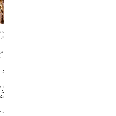
ādu
 jo
ja,
a –
 tā
emi
tā.
āti
ona