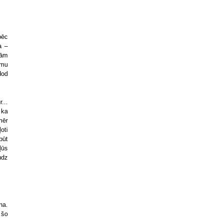
pēc
a –
nām
umu
dod
...
 ka
mēr
oti
būt
ļūs
udz
na.
 šo