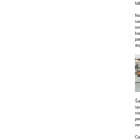
fa
No
sa
no
ka
pa
as
Ša
sp
vi
pe
ne
Ca