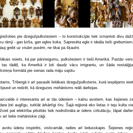
griežoties pie dzegužpulksteņiem – to konstrukcijās tiek izmantoti divu daž
ku rāmji - gan ķirša, gan egles koka. Sapresēta egle ir ideāla tieši grebumiem,
 ļauj grebt uz visām pusēm, ne tikai pa šķautni.
elākais noiets, kā par pārsteigumu, pulksteņiem ir tieši Amerikā. Pastāv versi
 tas tādēļ, ka Amerikā ir ļoti daudz vācu imigrantu, un šāda nostalģij
lksteņa formātā pie sienas rada māju sajūtu.
otams, Trībergā ir arī pasaulē lielākais dzegužpulkstenis, kurā iespējams ieiet
kšpusē un redzēt, kā dzeguzes mehānisms reāli darbojas.
arcvalde ir interesanta arī ar tās ūdeņiem – kalnu avotiem, kas šejienes z
dara ļoti auglīgu, turklāt ārkārtīgi tīru. Šajā reģionā eko lietas ir teju kulta vie
žviet pat elektrība pilsētās tiek nodrošināta ar ūdens cirkulāciju, tāpat darbin
ek arī lielie mehāniskie zāģi.
 avotu ūdeņu inspirēts, visticamāk, radies arī ledusskapis. Šejienes reģi