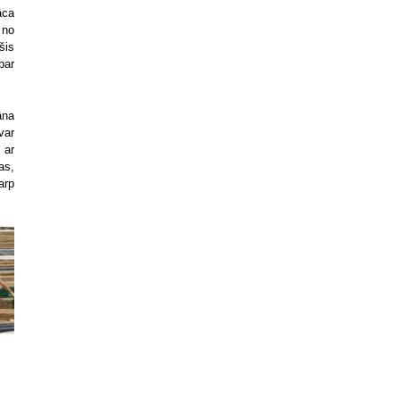
āca
 no
šis
par
āna
var
 ar
as,
arp