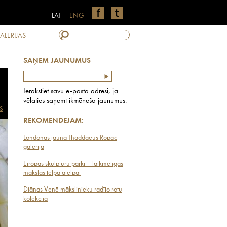
LAT
ENG
ALERIJAS
SAŅEM JAUNUMUS
Ierakstiet savu e-pasta adresi, ja
vēlaties saņemt ikmēneša jaunumus.
S
REKOMENDĒJAM:
Londonas jaunā Thaddaeus Ropac
galerija
Eiropas skulptūru parki – laikmetīgās
mākslas telpa atelpai
Diānas Venē mākslinieku radīto rotu
kolekcija