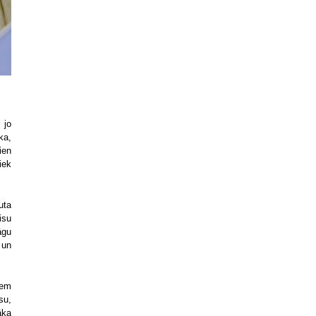
 jo
ka,
ien
iek
uta
isu
āgu
 un
iem
su,
āka