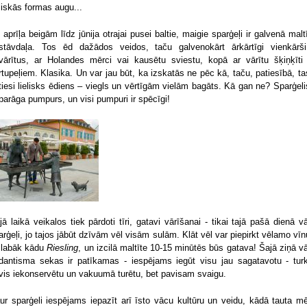
lliskās formas augu...
 aprīļa beigām līdz jūnija otrajai pusei baltie, maigie sparģeļi ir galvenā malt
stāvdaļa. Tos ēd dažādos veidos, taču galvenokārt ārkārtīgi vienkārš
vārītus, ar Holandes mērci vai kausētu sviestu, kopā ar vārītu šķiņķīti
rtupeļiem. Klasika. Un var jau būt, ka izskatās ne pēc kā, taču, patiesībā, tas
tiesi lielisks ēdiens – viegls un vērtīgām vielām bagāts. Kā gan ne? Sparģelis
parāga pumpurs, un visi pumpuri ir spēcīgi!
jā laikā veikalos tiek pārdoti tīri, gatavi vārīšanai - tikai tajā pašā dienā vā
arģeļi, jo tajos jābūt dzīvām vēl visām sulām. Klāt vēl var piepirkt vēlamo vīn
slabāk kādu
Riesling
, un izcilā maltīte 10-15 minūtēs būs gatava! Šajā ziņā v
dantisma sekas ir patīkamas - iespējams iegūt visu jau sagatavotu - turk
vis iekonservētu un vakuumā turētu, bet pavisam svaigu.
ur sparģeli iespējams iepazīt arī īsto vācu kultūru un veidu, kādā tauta m