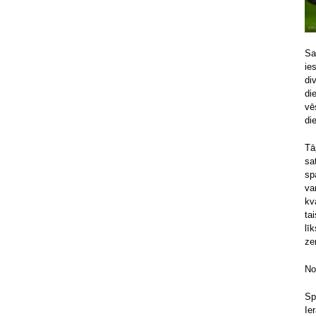
Sa
ie
di
di
vē
di
Tā
sa
sp
va
kv
ta
lī
ze
No
Sp
Ie