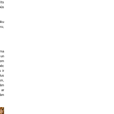
īts
būs
ūku
ku,
sma
 un
iem
pēc
 ir
lus
ām,
bām
 ar
nām