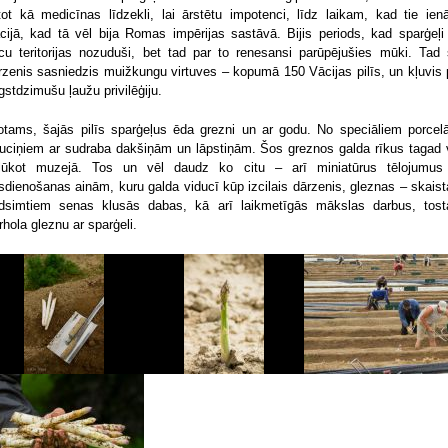
etot kā medicīnas līdzekli, lai ārstētu impotenci, līdz laikam, kad tie ien
cijā, kad tā vēl bija Romas impērijas sastāvā. Bijis periods, kad sparģeļi
cu teritorijas nozuduši, bet tad par to renesansi parūpējušies mūki. Tad 
rzenis sasniedzis muižkungu virtuves – kopumā 150 Vācijas pilīs, un kļuvis 
gstdzimušu ļaužu privilēģiju.
otams, šajās pilīs sparģeļus ēda grezni un ar godu. No speciāliem porcel
auciņiem ar sudraba dakšiņām un lāpstiņām. Šos greznos galda rīkus tagad 
lūkot muzejā. Tos un vēl daudz ko citu – arī miniatūrus tēlojumus
sdienošanas ainām, kuru galda viducī kūp izcilais dārzenis, gleznas – skaist
dsimtiem senas klusās dabas, kā arī laikmetīgās mākslas darbus, tost
rhola gleznu ar sparģeli.