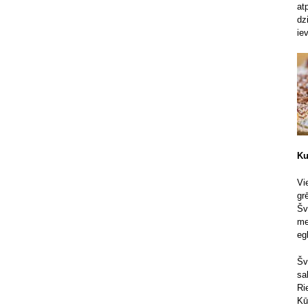
at
dz
ie
Ku
Vi
gr
Šv
me
eg
Šv
sa
Ri
Kū