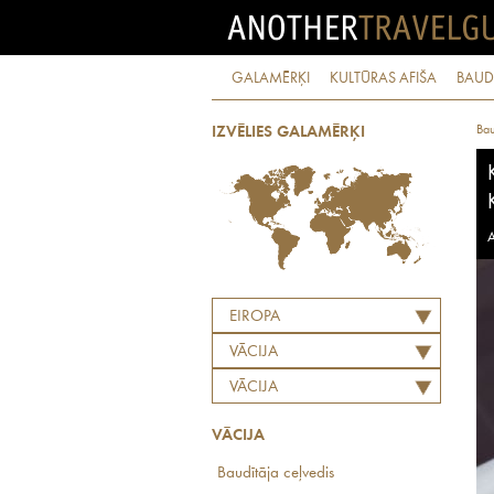
GALAMĒRĶI
KULTŪRAS AFIŠA
BAUD
Bau
IZVĒLIES GALAMĒRĶI
A
EIROPA
VĀCIJA
VĀCIJA
VĀCIJA
Baudītāja ceļvedis