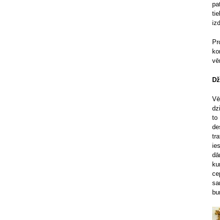
pa
ti
iz
Pr
ko
vē
Dž
Vē
dz
to
de
tr
ie
dā
ku
ce
sa
bu