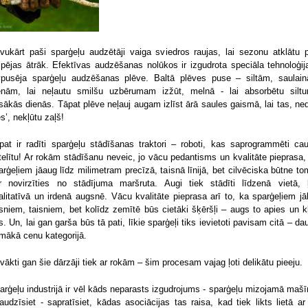
vukārt paši sparģeļu audzētāji vaiga sviedros raujas, lai sezonu atklātu 
spējas ātrāk. Efektīvas audzēšanas nolūkos ir izgudrota speciāla tehnoloģij
vpusēja sparģeļu audzēšanas plēve. Baltā plēves puse – siltām, saulai
enām, lai neļautu smilšu uzbērumam izžūt, melnā - lai absorbētu silt
sākās dienās. Tāpat plēve neļauj augam izlīst ārā saules gaismā, lai tas, ne
es’, nekļūtu zaļš!
pat ir radīti sparģeļu stādīšanas traktori – roboti, kas saprogrammēti caur
telītu! Ar rokām stādīšanu neveic, jo vācu pedantisms un kvalitāte pieprasa,
arģeļiem jāaug līdz milimetram precīzā, taisnā līnijā, bet cilvēciska būtne to
r novirzīties no stādījuma maršruta. Augi tiek stādīti līdzenā vietā, ļ
alitatīvā un irdenā augsnē. Vācu kvalitāte pieprasa arī to, ka sparģeļiem jā
isniem, taisniem, bet kolīdz zemītē būs cietāki šķēršļi – augs to apies un k
ks. Un, lai gan garša būs tā pati, līkie sparģeļi tiks ievietoti pavisam citā – da
mākā cenu kategorijā.
vākti gan šie dārzāji tiek ar rokām – šim procesam vajag ļoti delikātu pieeju.
arģeļu industrijā ir vēl kāds neparasts izgudrojums - sparģeļu mizojamā mašī
raudzīsiet - sapratīsiet, kādas asociācijas tas raisa, kad tiek likts lietā ar