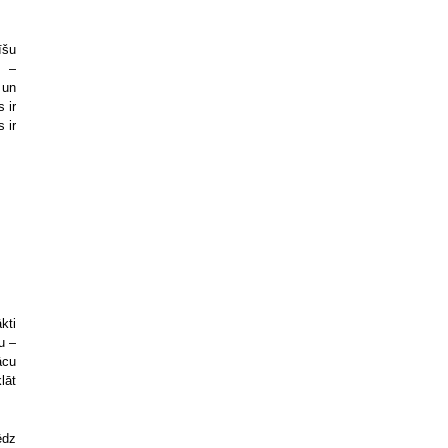
īšu
i –
 un
 ir
 ir
kti
u –
ācu
lāt
ēdz