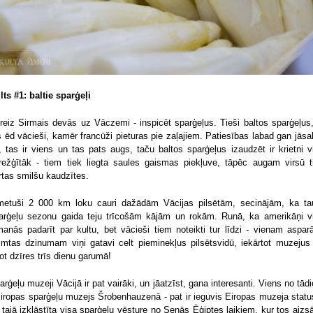
lts #1: baltie sparģeļi
reiz Sirmais devās uz Vāczemi - inspicēt sparģeļus. Tieši baltos sparģeļus,
s ēd vācieši, kamēr francūži pieturas pie zaļajiem. Patiesības labad gan jāsa
, tas ir viens un tas pats augs, taču baltos sparģeļus izaudzēt ir krietni v
režģītāk - tiem tiek liegta saules gaismas piekļuve, tāpēc augam virsū t
rtas smilšu kaudzītes.
metuši 2 000 km loku cauri dažādām Vācijas pilsētām, secinājām, ka ta
arģeļu sezonu gaida teju trīcošām kājām un rokām. Runā, ka amerikāņi v
manās padarīt par kultu, bet vācieši tiem noteikti tur līdzi - vienam aspar
imtas dzinumam viņi gatavi celt pieminekļus pilsētsvidū, iekārtot muzejus
kot dzīres trīs dienu garumā!
arģeļu muzeji Vācijā ir pat vairāki, un jāatzīst, gana interesanti. Viens no tād
Eiropas sparģeļu muzejs Šrobenhauzenā - pat ir ieguvis Eiropas muzeja statu
 tajā izklāstīta visa sparģeļu vēsture no Senās Ēģiptes laikiem, kur tos aizs