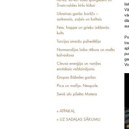
Ku-kū, ku-kū! Laiks sparģeļiem un
li
Švarcvaldes kiršu kūkai
Vā
Ukrainas garša: borščs –
vā
sarkanais, zaļais un baltais
dā
au
Feta, frappe un grieķu izēšanās
kults
Pr
Turcijas smaržu psihedēlija
tr
ap
Normandijas laika rēbuss un malks
pu
kalvadosa
ga
Citrusa enerģija un vaniļas
Vo
erotiskais valdzinājums
Eiropas Bābeles garšas
Pica un mafija. Neapole
Senā alu pilsēta Matera
« ATPAKAĻ
« UZ SADAĻAS SĀKUMU