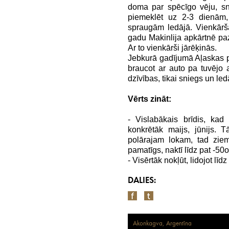
doma par spēcīgo vēju, sn
piemeklēt uz 2-3 dienām
spraugām ledājā. Vienkāršāk
gadu Makinlija apkārtnē p
Ar to vienkārši jārēķinās.
Jebkurā gadījumā Aļaskas pi
braucot ar auto pa tuvējo
dzīvības, tikai sniegs un ledā
Vērts zināt:
- Vislabākais brīdis, kad
konkrētāk maijs, jūnijs. 
polārajam lokam, tad ziem
pamatīgs, naktī līdz pat -50
- Visērtāk nokļūt, lidojot līdz
DALIES:
Akonkagva, Argentīna