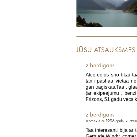
JŪSU ATSAUKSMES
z.berdigans
Atcereejos sho tikai ta
tanii pashaa vietaa not
gan tragiskas.Taa , gla
(ar ekipeejumu , benzi
Frizons, 51 gadu vecs k
z.berdigans
Apmeklēja: 1996.gads, kurzeme
Taa interesanti bija ar
Gertrude.Windy corner 