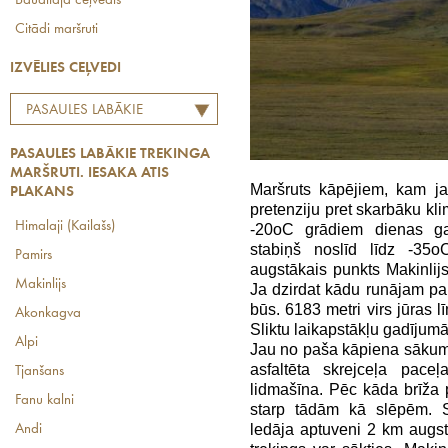
Baudītāja ceļvedis
Citādi maršruti
IZVĒLIES CEĻVEDI
PASAULES LABĀKIE
TREKINGA MARŠRUTI.
PASAULES LABĀKIE TREKINGA
IESAKA ATIS PLAKANS
MARŠRUTI. IESAKA ATIS
Maršruts kāpējiem, kam ja
PLAKANS
pretenziju pret skarbāku kli
Himalaji (Kailašs)
-20oC grādiem dienas ga
stabiņš noslīd līdz -35
Pamirs
augstākais punkts Makinlijs
Makinlijs
Ja dzirdat kādu runājam par 
būs. 6183 metri virs jūras l
Akonkagva
Sliktu laikapstākļu gadījumā
Alpi
Jau no paša kāpiena sākuma
asfaltēta skrejceļa paceļ
Tjanšans
lidmašīna. Pēc kāda brīža pi
Fanu kalni
starp tādām kā slēpēm. S
ledāja aptuveni 2 km augst
Andi