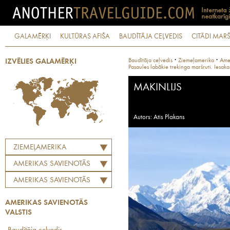
GALAMĒRĶI
KULTŪRAS AFIŠA
BAUDĪTĀJA CEĻVEDIS
CITĀDI MARŠ
·
·
Baudītāja ceļvedis
Ziemeļamerika
Amer
IZVĒLIES GALAMĒRĶI
Pasaules labākie trekinga maršruti. Iesaka
MAKINLIJS
Autors: Atis Plakans
ZIEMEĻAMERIKA
AMERIKAS SAVIENOTĀS
VALSTIS
AMERIKAS SAVIENOTĀS
VALSTIS
AMERIKAS SAVIENOTĀS
VALSTIS