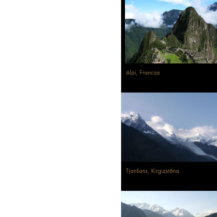
Alpi, Francija
Tjanšans, Kirgizstāna