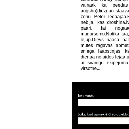
vairaak ka peedas
augshu)diezgan staava
zonu Peter ledaajaa.R
nebija, kas droshina.
paari, lai nogaa
mugursomu.Notika taa,
lejup.Dievs naaca pali
mutes ragavas apmeta
sniega laapstinjas, 
dienaa nolaidos lejaa un
ar svariigu ekipejumu
virsotne...
Jūsu vārds:
Laiks, kad apmeklējāt šo objektu: