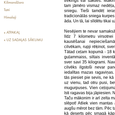
trekings var sākties. Maki
Kilimandžaro
tam jāmēro vismaz nedēļa,
Tatri
sniegu. Tieši tamdēļ ier
tradicionālās sniega kurpes
Himalaji
āda. Un tā, lai slīdētu tikai 
Nesējiem te nevar samaksāt
« ATPAKAĻ
līdz 7 kilometru virsotn
« UZ SADAĻAS SĀKUMU
kausēšanai nepieciešam
cilvēkam, rupji rēķinot, sver
Tātad ceļam kopumā - 18 kg 
guļammaiss, siltais invent
sver savi 35 kilogrami. Nav
cilvēks ilgstoši nevar pa
iedalītas mazas ragaviņas. 
tās piesiet pie sevis, ne kā 
uz vienu, tad otru pusi, b
mugurpuses. Vien ceļojuma
īsti ragavas bija jāpiesien.
Taču mākonim ir arī zelta m
slēpot! Atliek vien mantas
augšu mērot bez tām. Pēc tam
kā deserts pēc smagā kāpi