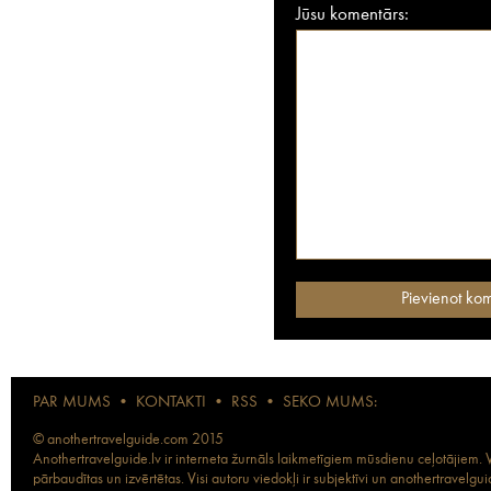
Jūsu komentārs:
PAR MUMS
•
KONTAKTI
•
RSS
•
SEKO MUMS:
© anothertravelguide.com 2015
Anothertravelguide.lv ir interneta žurnāls laikmetīgiem mūsdienu ceļotājiem. Vi
pārbaudītas un izvērtētas. Visi autoru viedokļi ir subjektīvi un anothertravel