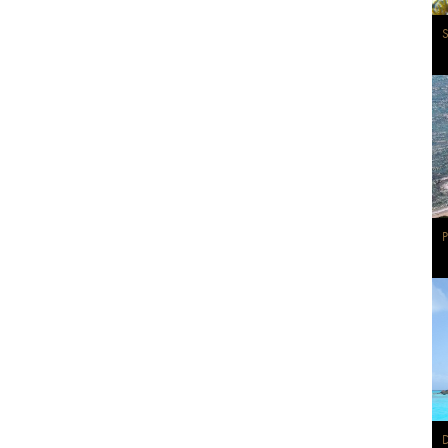
S
P
D