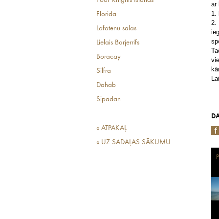
Poor Knights Islands
ar
1.
Florida
2.
Lofotenu salas
ie
spe
Lielais Barjerrifs
Ta
Boracay
vi
kā
Silfra
La
Dahab
Sipadan
DA
« ATPAKAĻ
« UZ SADAĻAS SĀKUMU
P