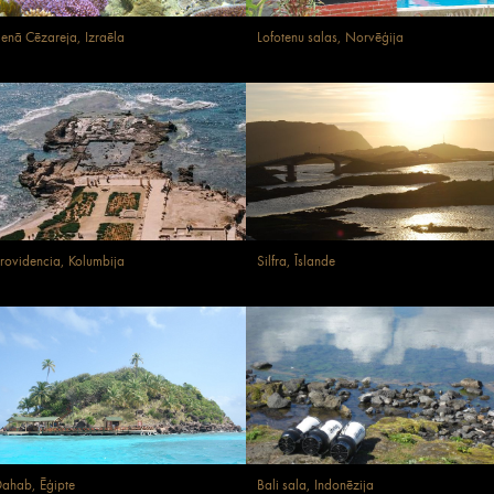
enā Cēzareja, Izraēla
Lofotenu salas, Norvēģija
rovidencia, Kolumbija
Silfra, Īslande
ahab, Ēģipte
Bali sala, Indonēzija