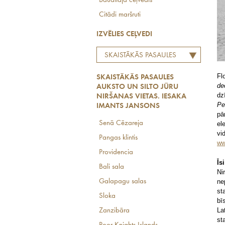
Baudītāja ceļvedis
Citādi maršruti
IZVĒLIES CEĻVEDI
SKAISTĀKĀS PASAULES
AUKSTO UN SILTO JŪRU
Fl
SKAISTĀKĀS PASAULES
NIRŠANAS VIETAS. IESAKA
de
AUKSTO UN SILTO JŪRU
IMANTS JANSONS
dz
NIRŠANAS VIETAS. IESAKA
Pe
IMANTS JANSONS
pā
Senā Cēzareja
el
vi
Pangas klintis
ww
Providencia
Īs
Bali sala
Ni
ne
Galapagu salas
st
Sloka
bī
La
Zanzibāra
st