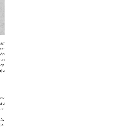
,
art
ous
ohn
 un
ags
ļļu
nav
āšu
tas
tāv
ja,