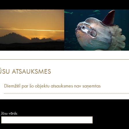
ŪSU ATSAUKSMES
Diemžēl par šo objektu atsauksmes nav saņemtas
Jūsu vārds: