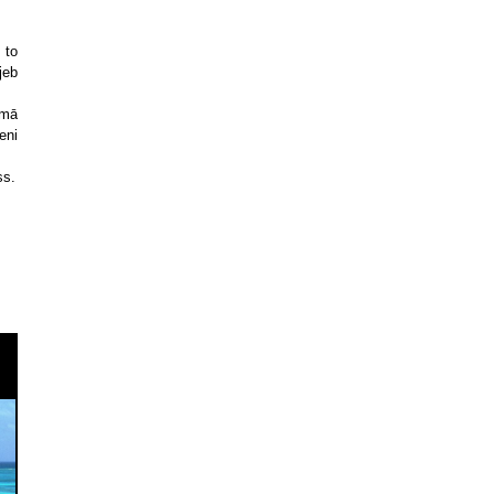
 to
jeb
umā
eni
ss.