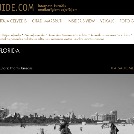
ĪTĀJA CEĻVEDIS
CITĀDI MARŠRUTI
INSIDER'S VIEW
VEIKALS
FOTO G
·
·
·
·
dītāja ceļvedis
Ziemeļamerika
Amerikas Savienotās Valstis
Amerikas Savienotās Valstis
istākās pasaules auksto un silto jūru niršanas vietas. Iesaka Imants Jansons
FLORIDA
utors: Imants Jansons
0 ATSAUKSME