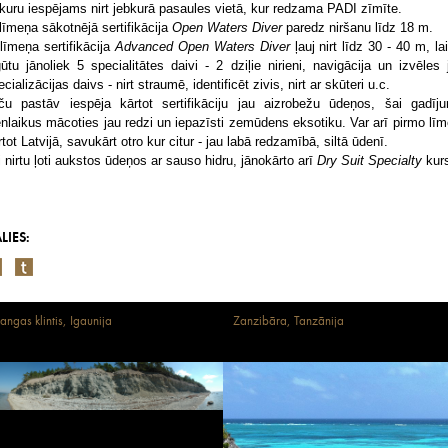
 kuru iespējams nirt jebkurā pasaules vietā, kur redzama PADI zīmīte.
 līmeņa sākotnējā sertifikācija
Open Waters Diver
paredz niršanu līdz 18 m.
 līmeņa sertifikācija
Advanced Open Waters Diver
ļauj nirt līdz 30 - 40 m, lai
gūtu jānoliek 5 specialitātes daivi - 2 dziļie nirieni, navigācija un izvēles 
cializācijas daivs - nirt straumē, identificēt zivis, nirt ar skūteri u.c.
ču pastāv iespēja kārtot sertifikāciju jau aizrobežu ūdeņos, šai gadīj
enlaikus mācoties jau redzi un iepazīsti zemūdens eksotiku. Var arī pirmo līm
rtot Latvijā, savukārt otro kur citur - jau labā redzamībā, siltā ūdenī.
i nirtu ļoti aukstos ūdeņos ar sauso hidru, jānokārto arī
Dry Suit Specialty
kur
LIES:
angas klintis, Igaunija
Zanzibāra, Tanzānija