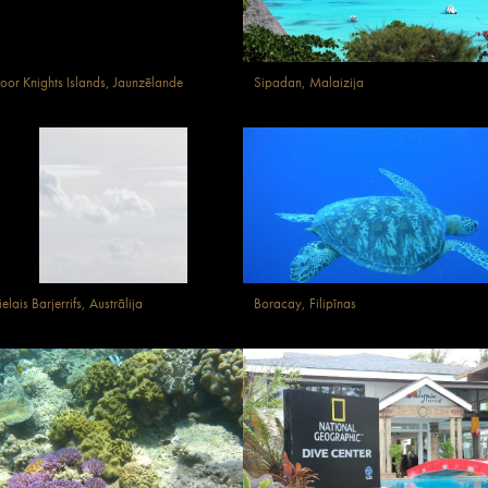
oor Knights Islands, Jaunzēlande
Sipadan, Malaizija
ielais Barjerrifs, Austrālija
Boracay, Filipīnas