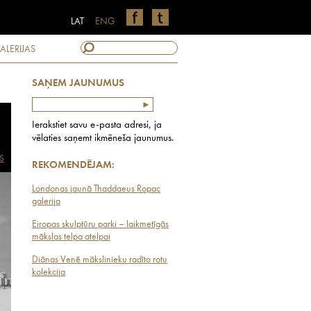
LAT
ENG
ALERIJAS
SAŅEM JAUNUMUS
Ierakstiet savu e-pasta adresi, ja
vēlaties saņemt ikmēneša jaunumus.
S
REKOMENDĒJAM:
Londonas jaunā Thaddaeus Ropac
galerija
Eiropas skulptūru parki – laikmetīgās
mākslas telpa atelpai
Diānas Venē mākslinieku radīto rotu
kolekcija