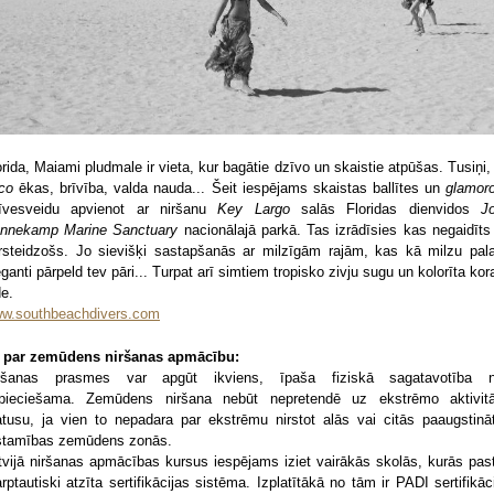
orida, Maiami pludmale ir vieta, kur bagātie dzīvo un skaistie atpūšas. Tusiņi
co
ēkas, brīvība, valda nauda... Šeit iespējams skaistas ballītes un
glamor
īvesveidu apvienot ar niršanu
Key Largo
salās Floridas dienvidos
J
nnekamp Marine Sanctuary
nacionālajā parkā. Tas izrādīsies kas negaidīts
rsteidzošs. Jo sievišķi sastapšanās ar milzīgām rajām, kas kā milzu pal
eganti pārpeld tev pāri... Turpat arī simtiem tropisko zivju sugu un kolorīta kora
de.
w.southbeachdivers.com
i par zemūdens niršanas apmācību:
ršanas prasmes var apgūt ikviens, īpaša fiziskā sagatavotība 
pieciešama. Zemūdens niršana nebūt nepretendē uz ekstrēmo aktivit
atusu, ja vien to nepadara par ekstrēmu nirstot alās vai citās paaugstinā
stamības zemūdens zonās.
tvijā niršanas apmācības kursus iespējams iziet vairākās skolās, kurās pas
arptautiski atzīta sertifikācijas sistēma. Izplatītākā no tām ir PADI sertifikāci