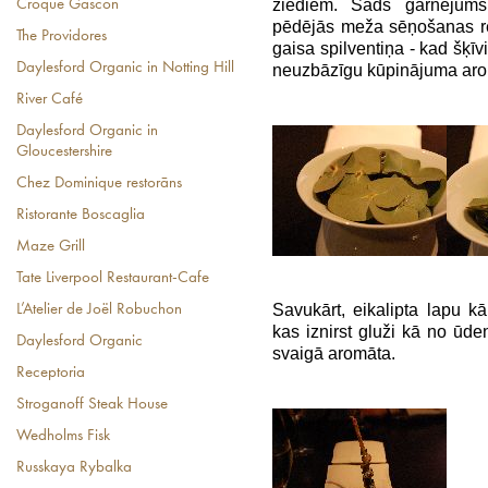
ziediem. Šāds garnējums
Croque Gascon
pēdējās meža sēņošanas rei
The Providores
gaisa spilventiņa - kad šķīvi
Daylesford Organic in Notting Hill
neuzbāzīgu kūpinājuma aro
River Café
Daylesford Organic in
Gloucestershire
Chez Dominique restorāns
Ristorante Boscaglia
Maze Grill
Tate Liverpool Restaurant-Cafe
Savukārt, eikalipta lapu 
L’Atelier de Joël Robuchon
kas iznirst gluži kā no ūde
Daylesford Organic
svaigā aromāta.
Receptoria
Stroganoff Steak House
Wedholms Fisk
Russkaya Rybalka