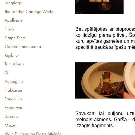
Longridge
The London Carriage Works
Apollinare
Bet spēlējoties ar bioproce
Havis
ko līdzīgu piena plēvei. Šo 
Carpe Diem
kuru apvītas garneles un mi
speciālā traukā ar īpašu mēr
Osteria Francescana
Rigiblick
Tom Aikens
Ö
Aubergine
Hakkasan
Pandelujo
Echaurren
Savukārt, lai buljonu uzt
Dekxels
melnais akmens. Garša - d
izzagts fragments.
Maze
Alain Ducasse au Plaza Athénée