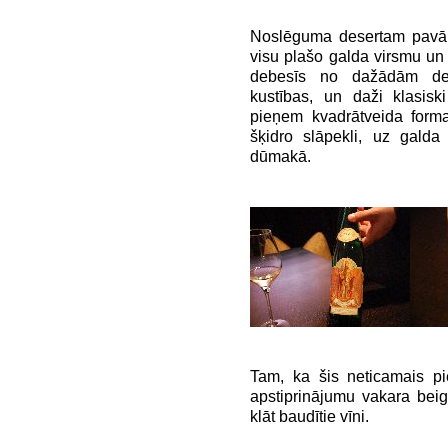
Noslēguma desertam pavāri
visu plašo galda virsmu un
debesīs no dažādām des
kustības, un daži klasisk
pieņem kvadrātveida forma
šķidro slāpekli, uz galda
dūmakā.
Tam, ka šis neticamais pi
apstiprinājumu vakara bei
klāt baudītie vīni.