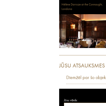
Hélène Darroze at the Connaught,
Londona
JŪSU ATSAUKSMES
Diemžēl par šo objek
Jūsu vārds: