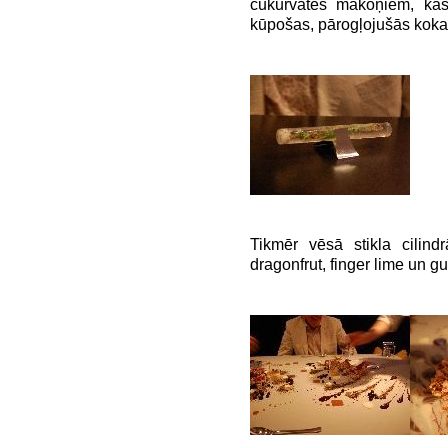
cukurvates mākoņiem, ka
kūpošas, pārogļojušās koka
Tikmēr vēsā stikla cilind
dragonfrut, finger lime un g