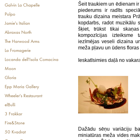
Šeit traukiem un ēdienam ir
Galvin La Chapelle
piederums ir radīts speci
Polpo
trauku dizaina meistara Pr
kopdarbs, radot muzikālu
Jamie's Italian
šķiet, trūkst tikai skaņ
Abraxas North
kompozīcijas izteiksme t
iezīmējas veseli dizaina u
The Harwood Arms
meža pļavu un ūdens floras 
La Fromagerie
Ieskatīsimies daļā no vaka
Locanda dell'Isola Comacina
Moon
Gloria
Epp Maria Gallery
Wheeler's Restaurant
elBulli
3 Frakkar
Fire&Stone
Dažādu sēņu variāciju bau
50 Kvadrat
miniatūras meža vides mak