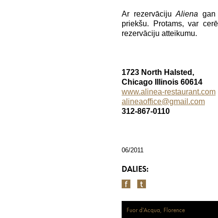
Ar rezervāciju
Aliena
gan 
priekšu. Protams, var cer
rezervāciju atteikumu.
1723 North Halsted,
Chicago Illinois 60614
www.alinea-restaurant.com
alineaoffice@gmail.com
312-867-0110
06/2011
DALIES:
Fuor d'Acqua, Florence