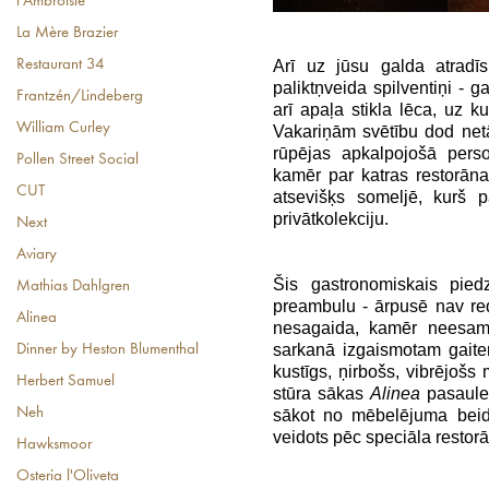
l'Ambroisie
La Mère Brazier
Arī uz jūsu galda atradīs
Restaurant 34
paliktņveida spilventiņi - 
Frantzén/Lindeberg
arī apaļa stikla lēca, uz k
William Curley
Vakariņām svētību dod netā
rūpējas apkalpojošā perso
Pollen Street Social
kamēr par katras restorān
CUT
atsevišķs someljē, kurš p
privātkolekciju.
Next
Aviary
Šis gastronomiskais pied
Mathias Dahlgren
preambulu - ārpusē nav 
Alinea
nesagaida, kamēr neesam 
sarkanā izgaismotam gaiten
Dinner by Heston Blumenthal
kustīgs, ņirbošs, vibrējošs
Herbert Samuel
stūra sākas
Alinea
pasaule,
Neh
sākot no mēbelējuma beidz
veidots pēc speciāla restor
Hawksmoor
Osteria l'Oliveta