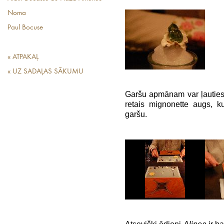
Noma
Paul Bocuse
« ATPAKAĻ
« UZ SADAĻAS SĀKUMU
Garšu apmānam var ļauties,
retais mignonette augs, k
garšu.