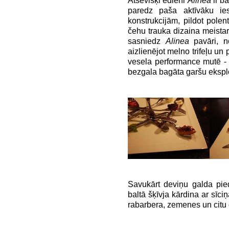
Atsevišķi ēdieni
Alinea
ir ba
paredz paša aktīvāku ies
konstrukcijām, pildot polent
čehu trauka dizaina meistar
sasniedz
Alinea
pavāri, 
aizlienējot melno trifeļu u
vesela performance mutē - 
bezgala bagāta garšu eksplo
Savukārt deviņu galda pie
baltā šķīvja kārdina ar sīci
rabarbera, zemenes un citu 