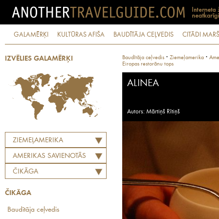
GALAMĒRĶI
KULTŪRAS AFIŠA
BAUDĪTĀJA CEĻVEDIS
CITĀDI MARŠ
·
·
Baudītāja ceļvedis
Ziemeļamerika
Amer
IZVĒLIES GALAMĒRĶI
Eiropas restorānu tops
ALINEA
Autors: Mārtiņš Rītiņš
ZIEMEĻAMERIKA
AMERIKAS SAVIENOTĀS
VALSTIS
ČIKĀGA
ČIKĀGA
Baudītāja ceļvedis