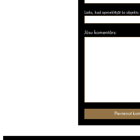
Laiks, kad apmeklējāt šo objektu:
Jūsu komentārs: