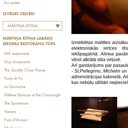
Kur paēst
IZVĒLIES CEĻVEDI
MĀRTIŅA RĪTIŅA
LABĀKO EIROPAS
MĀRTIŅA RĪTIŅA LABĀKO
RESTORĀNU TOPS
Izmeklētas maltītes aizsā
EIROPAS RESTORĀNU TOPS
elektroniskās ierīces di
iekšpagalmā.
Alinea
pavāru
HIX restaurants
vērot atklātā stila virtuvē.
Guy Lassausaie
Arī gandarījums par pasaule
The Quality Chop House
-
St.Pellegrino, Michelin
un 
administrācijas kabinetā.
Al
Porta di Po
kas nebūtu utilitāri nepieci
Le Gavroche
Hélène Darroze at the Connaught
The Sportsman
Texture
Fuor d'Acqua