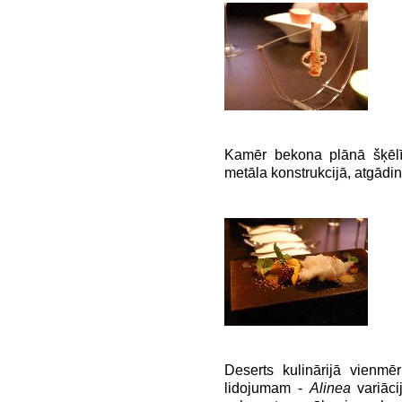
Kamēr bekona plānā šķēlīt
metāla konstrukcijā, atgādi
Deserts kulinārijā vienmē
lidojumam -
Alinea
variāci