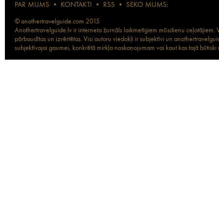
PAR MUMS
•
KONTAKTI
•
RSS
•
SEKO MUMS:
© anothertravelguide.com 2015
Anothertravelguide.lv ir interneta žurnāls laikmetīgiem mūsdienu ceļotājiem. Vi
pārbaudītas un izvērtētas. Visi autoru viedokļi ir subjektīvi un anothertravel
subjektīvajai gaumei, konkrētā mirkļa noskaņojumam vai kaut kas tajā būtiski ma