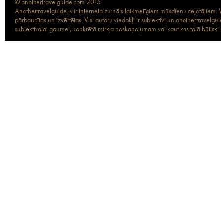
© anothertravelguide.com 2015
Anothertravelguide.lv ir interneta žurnāls laikmetīgiem mūsdienu ceļotājiem. Vi
pārbaudītas un izvērtētas. Visi autoru viedokļi ir subjektīvi un anothertravel
subjektīvajai gaumei, konkrētā mirkļa noskaņojumam vai kaut kas tajā būtiski ma