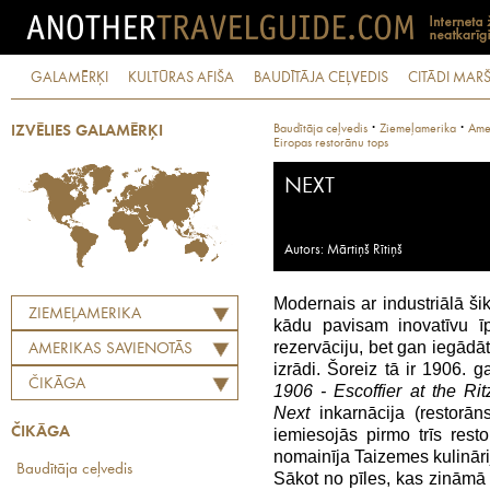
GALAMĒRĶI
KULTŪRAS AFIŠA
BAUDĪTĀJA CEĻVEDIS
CITĀDI MARŠ
·
·
Baudītāja ceļvedis
Ziemeļamerika
Amer
IZVĒLIES GALAMĒRĶI
Eiropas restorānu tops
NEXT
Autors: Mārtiņš Rītiņš
Modernais ar industriālā šik
ZIEMEĻAMERIKA
kādu pavisam inovatīvu ī
rezervāciju, bet gan iegādāt
AMERIKAS SAVIENOTĀS
izrādi. Šoreiz tā ir 1906. 
VALSTIS
ČIKĀGA
1906 - Escoffier at the Ri
Next
inkarnācija (restorān
ČIKĀGA
iemiesojās pirmo trīs res
nomainīja Taizemes kulinārij
Baudītāja ceļvedis
Sākot no pīles, kas zināmā 