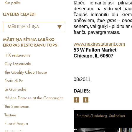
tāpēc iemantojusi pilna
Kur paēst
desertam, pa vidu vēl ba
čaulās iemānītu olu krē
IZVĒLIES CEĻVEDI
anšoviem,
foie gras - brio
sēnēm, vai gurķi - pildītu ar
MĀRTIŅA RĪTIŅA
franču pavārgrāmatās.
LABĀKO EIROPAS
MĀRTIŅA RĪTIŅA LABĀKO
RESTORĀNU TOPS
www.nextrestaurant.com
EIROPAS RESTORĀNU TOPS
53 W Fulton Market
HIX restaurants
Chicago, IL 60607
Guy Lassausaie
The Quality Chop House
08/2011
Porta di Po
Le Gavroche
DALIES:
Hélène Darroze at the Connaught
The Sportsman
Texture
Frantzén/Lindeberg, Stokholma
Fuor d'Acqua