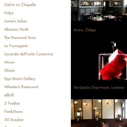
Galvin La Chapelle
Polpo
Jamie's Italian
Abraxas North
Aviary, Čikāga
The Harwood Arms
La Fromagerie
Locanda dell'Isola Comacina
Moon
Gloria
Epp Maria Gallery
Wheeler's Restaurant
The Quality Chop House, Londona
elBulli
3 Frakkar
Fire&Stone
50 Kvadrat