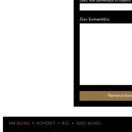
Laiks, kad apmeklējāt šo objektu:
Jūsu komentārs:
PAR MUMS
•
KONTAKTI
•
RSS
•
SEKO MUMS: