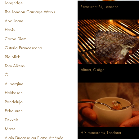
Longridge
Restaurant 34, Londona
The London Carriage Works
Apollinare
Havis
Carpe Diem
Osteria Francescana
Rigiblick
Tom Aikens
Alinea, Čikāga
Ö
Aubergine
Hakkasan
Pandelujo
Echaurren
Dekxels
Maze
HIX restaurants, Londona
Alain Ducasse au Plaza Athénée