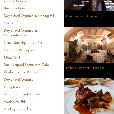
Croque Gascon
The Providores
Daylesford Organic in Notting Hill
Fuor d'Acqua, Florence
River Café
Daylesford Organic in
Gloucestershire
Chez Dominique restorāns
Ristorante Boscaglia
Maze Grill
Tate Liverpool Restaurant-Cafe
Pollen Street Social, Londona
L’Atelier de Joël Robuchon
Daylesford Organic
Receptoria
Stroganoff Steak House
Wedholms Fisk
Russkaya Rybalka