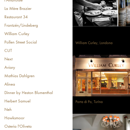
l'Ambroisie
La Mère Brazier
Restaurant 34
Frantzén/Lindeberg
William Curley
Pollen Street Social
William Curley, Londona
CUT
Next
Aviary
Mathias Dahlgren
Alinea
Dinner by Heston Blumenthal
Herbert Samuel
Porta di Po, Turīna
Neh
Hawksmoor
Osteria l'Oliveta