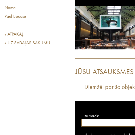
Noma
Paul Bocuse
« ATPAKAĻ
« UZ SADAĻAS SĀKUMU
JŪSU ATSAUKSMES
Diemžēl par šo objek
Jūsu vārds: