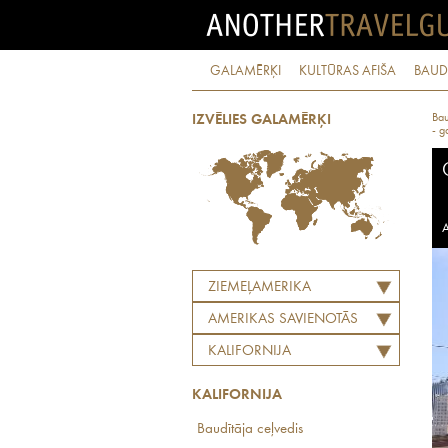
GALAMĒRĶI
KULTŪRAS AFIŠA
BAUD
Bau
IZVĒLIES GALAMĒRĶI
- g
A
ZIEMEĻAMERIKA
AMERIKAS SAVIENOTĀS
VALSTIS
KALIFORNIJA
KALIFORNIJA
Baudītāja ceļvedis