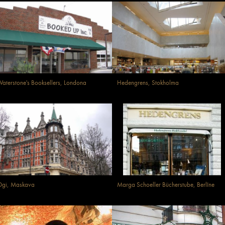
aterstone's Booksellers, Londona
Hedengrens, Stokholma
Ogi, Maskava
Marga Schoeller Bücherstube, Berlīne