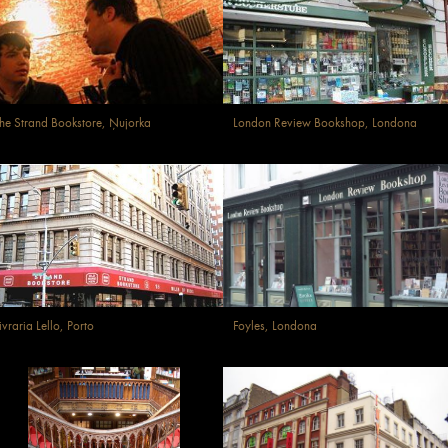
he Strand Bookstore, Ņujorka
London Review Bookshop, Londona
ivraria Lello, Porto
Foyles, Londona