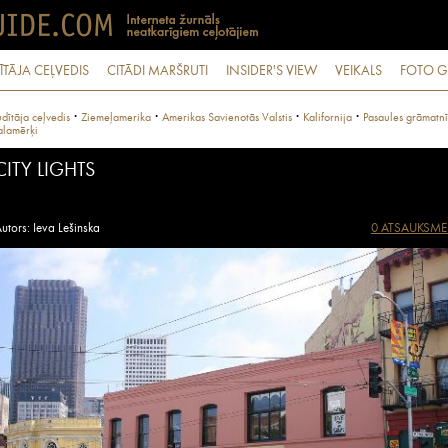
ĪTĀJA CEĻVEDIS
CITĀDI MARŠRUTI
INSIDER'S VIEW
VEIKALS
FOTO G
·
·
·
·
dītāja ceļvedis
Ziemeļamerika
Amerikas Savienotās Valstis
Kalifornija
Pasaules grāmatnī
alamērķi
CITY LIGHTS
utors: Ieva Lešinska
0 ATSAUKSME