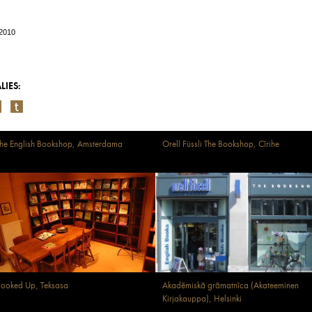
/2010
LIES:
he English Bookshop, Amsterdama
Orell Füssli The Bookshop, Cīrihe
ooked Up, Teksasa
Akadēmiskā grāmatnīca (Akateeminen
Kirjakauppa), Helsinki