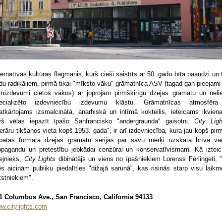
ternatīvās kultūras flagmanis, kurš cieši saistīts ar 50. gadu bīta paaudzi un 
du radikāļiem, pirmā tikai "mīksto vāku" grāmatnīca ASV (tagad gan pieejami 
rmizdevumi cietos vākos) ar joprojām pirmšķirīgu dzejas grāmatu un nelie
ecializēto izdevniecību izdevumu klāstu. Grāmatnīcas atmosfēra
atkārtojams izsmalcinātā, anarhiskā un intīmā kokteilis, ieteicams ikvien
rš vēlas iepazīt īpašo Sanfrancisko "andergraunda" gaisotni.
City Ligh
iterāru tikšanos vieta kopš 1953. gada", ir arī izdevniecība, kura jau kopš pir
batas formāta dzejas grāmatu sērijas par savu mērķi uzskata brīva vā
opagandu un pretestību jebkādai cenzūrai un konservatīvismam. Kā izteic
ejnieks,
City Lights
dibinātājs un viens no īpašniekiem Lorenss Fērlingeti, "[
s aicinām publiku piedalīties "dižajā sarunā", kas risinās starp visu laikm
kstniekiem".
1 Columbus Ave., San Francisco, California 94133
w.citylights.com