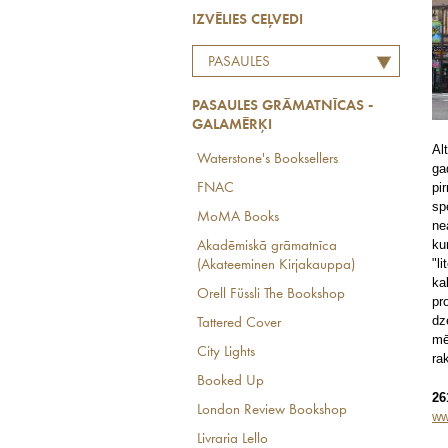
IZVĒLIES CEĻVEDI
PASAULES
GRĀMATNĪCAS -
PASAULES GRĀMATNĪCAS -
GALAMĒRĶI
GALAMĒRĶI
Al
Waterstone's Booksellers
ga
pi
FNAC
sp
MoMA Books
ne
ku
Akadēmiskā grāmatnīca
"l
(Akateeminen Kirjakauppa)
ka
Orell Füssli The Bookshop
pr
dz
Tattered Cover
mē
City Lights
ra
Booked Up
26
London Review Bookshop
ww
Livraria Lello