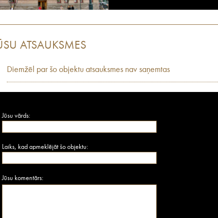
ŪSU ATSAUKSMES
Diemžēl par šo objektu atsauksmes nav saņemtas
Jūsu vārds:
Laiks, kad apmeklējāt šo objektu:
Jūsu komentārs: