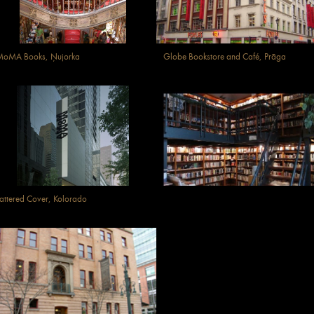
MoMA Books, Ņujorka
Globe Bookstore and Café, Prāga
attered Cover, Kolorado