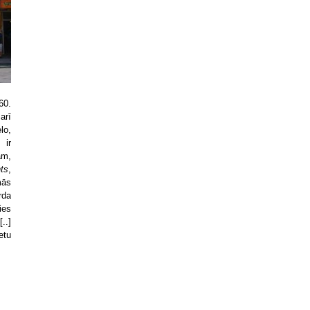
60.
arī
lo,
 ir
am,
ts
,
mās
rda
ies
..]
etu