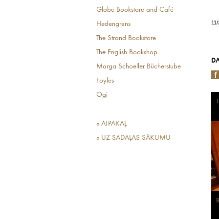
Globe Bookstore and Café
11
Hedengrens
The Strand Bookstore
The English Bookshop
DA
Marga Schoeller Bücherstube
Foyles
Ogi
T
« ATPAKAĻ
« UZ SADAĻAS SĀKUMU
B