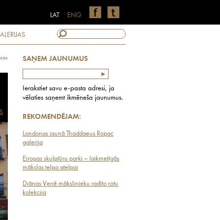
LAT
ENG
ALERIJAS
cas
SAŅEM JAUNUMUS
Ierakstiet savu e-pasta adresi, ja
vēlaties saņemt ikmēneša jaunumus.
S
REKOMENDĒJAM:
Londonas jaunā Thaddaeus Ropac
galerija
Eiropas skulptūru parki – laikmetīgās
mākslas telpa atelpai
Diānas Venē mākslinieku radīto rotu
kolekcija