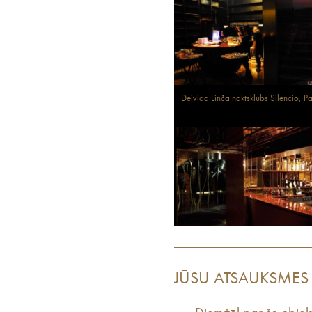
Deivida Linča naktsklubs Silencio, Pa
JŪSU ATSAUKSMES