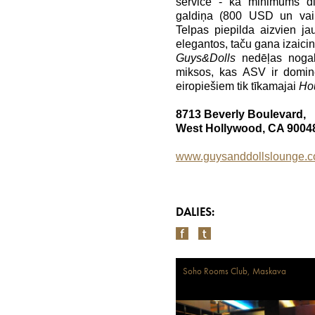
service - kā minimums di
galdiņa (800 USD un vair
Telpas piepilda aizvien jau
elegantos, taču gana izaici
Guys&Dolls
nedēļas noga
miksos, kas ASV ir dominēj
eiropiešiem tik tīkamajai
Ho
8713 Beverly Boulevard,
West Hollywood, CA 9004
www.guysanddollslounge.
DALIES:
Soho Rooms Club, Maskava