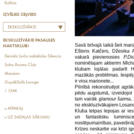
Kultūra
IZVĒLIES CEĻVEDI
EKSKLUZĪVĀKIE
PASAULES NAKTSKLUBI
EKSKLUZĪVĀKIE PASAULES
Savā brīvajā laikā šeit man
NAKTSKLUBI
Eštons Katčers, Džesika 
Deivida Linča naktsklubs Silencio
vakarā pievienosies
P.Di
nominētajam aktierim
Mich
Soho Rooms Club
klubam lojālas padarīt 
Mansion
mazākās problēmas. Iespēj
ir viņa marionete...
Guys&Dolls Lounge
Pilnībā rekonstruējot agrā
1 OAK
pēdu augstumā, izveidojot k
tam vairāk
glamour
šarma,
no ekskluzīvākajiem Losan
« ATPAKAĻ
Kluba telpas lepojas ar ies
un fantastisku luminisc
« UZ SADAĻAS SĀKUMU
noslēpumainības, pavedināj
Krīzes neskartie vai krīzi i