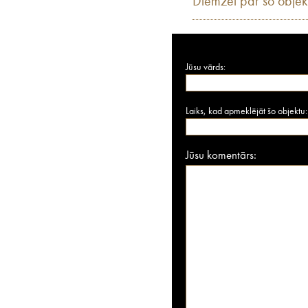
Diemžēl par šo objek
Jūsu vārds:
Laiks, kad apmeklējāt šo objektu:
Jūsu komentārs: