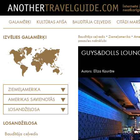
GALAMĒRĶI
KULTŪRAS AFIŠA
BAUDĪTĀJA CEĻVEDIS
CITĀDI MARŠ
·
·
Baudītāja ceļvedis
Ziemeļamerika
Amer
IZVĒLIES GALAMĒRĶI
pasaules naktsklubi
GUYS&DOLLS LOUN
Autors: Elīza Kaurāte
ZIEMEĻAMERIKA
AMERIKAS SAVIENOTĀS
VALSTIS
LOSANDŽELOSA
LOSANDŽELOSA
Baudītāja ceļvedis