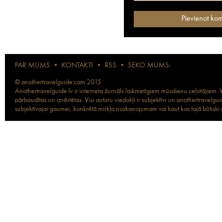
PAR MUMS
•
KONTAKTI
•
RSS
•
SEKO MUMS:
© anothertravelguide.com 2015
Anothertravelguide.lv ir interneta žurnāls laikmetīgiem mūsdienu ceļotājiem. Vi
pārbaudītas un izvērtētas. Visi autoru viedokļi ir subjektīvi un anothertravel
subjektīvajai gaumei, konkrētā mirkļa noskaņojumam vai kaut kas tajā būtiski ma