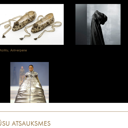
MoMu, Antverpene
ŪSU ATSAUKSMES