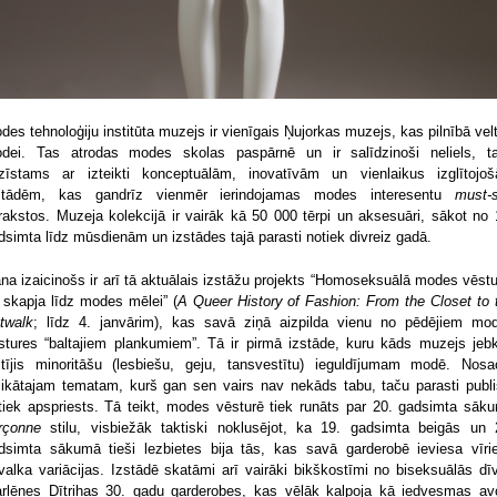
des tehnoloģiju institūta muzejs ir vienīgais Ņujorkas muzejs, kas pilnībā velt
dei. Tas atrodas modes skolas paspārnē un ir salīdzinoši neliels, t
zīstams ar izteikti konceptuālām, inovatīvām un vienlaikus izglītojo
stādēm, kas gandrīz vienmēr ierindojamas modes interesentu
must-
rakstos. Muzeja kolekcijā ir vairāk kā 50 000 tērpi un aksesuāri, sākot no 
dsimta līdz mūsdienām un izstādes tajā parasti notiek divreiz gadā.
na izaicinošs ir arī tā aktuālais izstāžu projekts “Homoseksuālā modes vēstu
 skapja līdz modes mēlei” (
A Queer History of Fashion: From the Closet to 
twalk
; līdz 4. janvārim), kas savā ziņā aizpilda vienu no pēdējiem mo
stures “baltajiem plankumiem”. Tā ir pirmā izstāde, kuru kāds muzejs jeb
ltījis minoritāšu (lesbiešu, geju, tansvestītu) ieguldījumam modē. Nosac
likātajam tematam, kurš gan sen vairs nav nekāds tabu, taču parasti publi
tiek apspriests. Tā teikt, modes vēsturē tiek runāts par 20. gadsimta sāk
rçonne
stilu, visbiežāk taktiski noklusējot, ka 19. gadsimta beigās un 
dsimta sākumā tieši lezbietes bija tās, kas savā garderobē ieviesa vīri
valka variācijas. Izstādē skatāmi arī vairāki bikškostīmi no biseksuālās dī
rlēnes Dītrihas 30. gadu garderobes, kas vēlāk kalpoja kā iedvesmas av