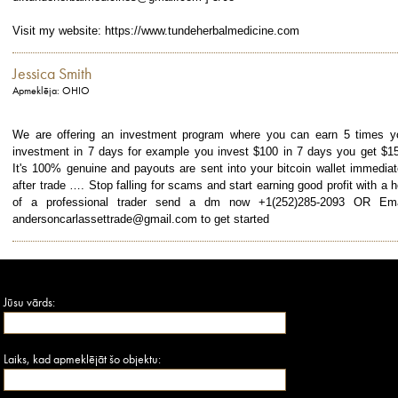
Visit my website: https://www.tundeherbalmedicine.com
Jessica Smith
Apmeklēja: OHIO
We are offering an investment program where you can earn 5 times y
investment in 7 days for example you invest $100 in 7 days you get $1
It's 100% genuine and payouts are sent into your bitcoin wallet immediat
after trade …. Stop falling for scams and start earning good profit with a h
of a professional trader send a dm now +1(252)285-2093 OR Ema
andersoncarlassettrade@gmail.com to get started
Jūsu vārds:
Laiks, kad apmeklējāt šo objektu: