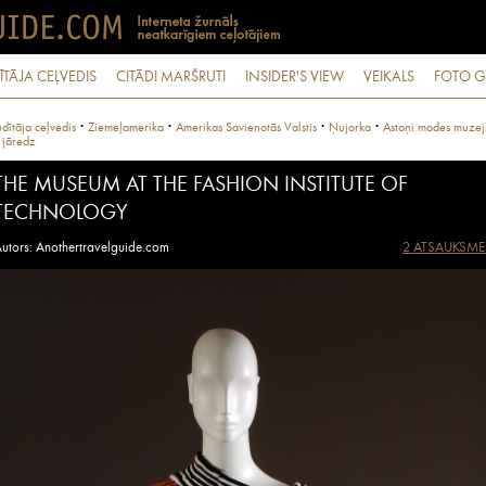
ĪTĀJA CEĻVEDIS
CITĀDI MARŠRUTI
INSIDER'S VIEW
VEIKALS
FOTO G
·
·
·
·
dītāja ceļvedis
Ziemeļamerika
Amerikas Savienotās Valstis
Ņujorka
Astoņi modes muzeji
 jāredz
THE MUSEUM AT THE FASHION INSTITUTE OF
TECHNOLOGY
utors: Anothertravelguide.com
2 ATSAUKSME