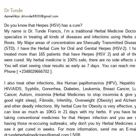
Dr Tunde
Apmeklēja: drtunde8800@gmail.com
Do you know that Herpes (HSV) has a cure?
My name is Dr. Tunde Francis, I’m a traditional Herbal Medicine Doctor
specialize in treating all kinds of diseases and infections using Herbs 
Roots. My Major areas of concentration are Shexually Transmitted Disea
(STD). I have the Herbal Cure for Oral and Genital Herpes (HSV-2). I h
treated more than 165 patients that have Herpes (HSV 2) and all of t
were cured. My herbal medicine is 100% safe, there are no side effects 
You will start seeing clear results as early as 7 days. You can reach me
Phone [ +2348029666702 ].
I also treat other infections, like Human papillomavirus (HPV), Hepatitis
HIV/AIDS, Syphilis, Gonorrhea, Diabetes, Leukemia, Breast Cancer, L
Cancer, Autism, insomnia (Herbal Medicines to stop insomnia & give 
good night sleep), Fibroids, Infertility, Overweight (Obesity) and Alzhei
and other deadly infections. My herbal Cure for Obesity is very effective, 
can lose as much as 10KG in 21 days with my herbs. If you have b
taking conventional medicines for that Herpes infection and you are st
having those re-occuring outbreaks, why don't you try Herbal Medicines 
see it get cured in weeks. For more information, send me an E-mai
dr.tundeherbalmedicines@gmail.com ] 5/08