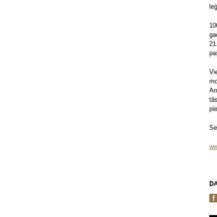
le
10
ga
21
pa
Vi
mo
Ar
tā
pi
Se
ww
DA