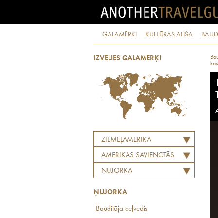
GALAMĒRĶI
KULTŪRAS AFIŠA
BAUD
Bau
IZVĒLIES GALAMĒRĶI
kas
A
ZIEMEĻAMERIKA
AMERIKAS SAVIENOTĀS
VALSTIS
ŅUJORKA
ŅUJORKA
Baudītāja ceļvedis