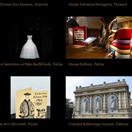
hristian Dior Museum, Granvila
Museo Salvatore Ferragamo, Florence
va Senlorāna un Pjēra Beržē fonds, Parīze
Musee Galliera, Parīze
es Arts Décoratifs, Parīze
Cristobal Balenciaga museum, Getarija