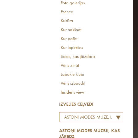
Foto galerijas
Esence
Kultūra
Kur nakšņot
Kur paēst
Kur iepirkties
Lietas, kas jāizdara
Vērts zināt
Labākie klubi
Vērts izbaudīt
Insider's view
IZVĒLIES CEĻVEDI
ASTOŅI MODES MUZEJI,
KAS JĀREDZ
ASTOŅI MODES MUZEJI, KAS
JĀREDZ