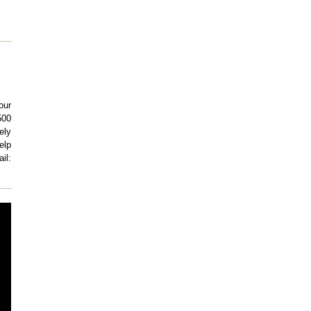
our
500
ely
elp
il: