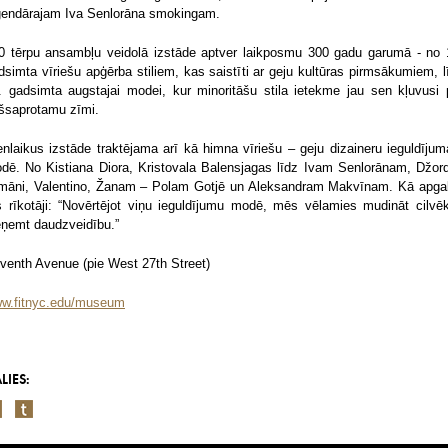
ģendārajam Iva Senlorāna smokingam.
0 tērpu ansambļu veidolā izstāde aptver laikposmu 300 gadu garumā - no 
dsimta vīriešu apģērba stiliem, kas saistīti ar geju kultūras pirmsākumiem, l
. gadsimta augstajai modei, kur minoritāšu stila ietekme jau sen kļuvusi 
šsaprotamu zīmi.
enlaikus izstāde traktējama arī kā himna vīriešu – geju dizaineru ieguldīju
dē. No Kistiana Diora, Kristovala Balensjagas līdz Ivam Senlorānam, Džor
māni, Valentino, Žanam – Polam Gotjē un Aleksandram Makvīnam. Kā apga
s rīkotāji: “Novērtējot viņu ieguldījumu modē, mēs vēlamies mudināt cilvē
eņemt daudzveidību.”
venth Avenue (pie West 27th Street)
w.fitnyc.edu/museum
LIES: