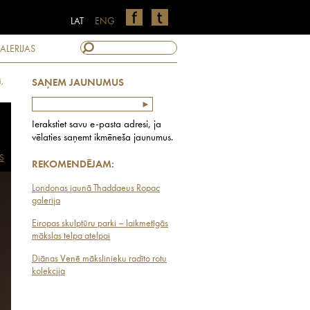
LAT
ENG
ALERIJAS
,
SAŅEM JAUNUMUS
Ierakstiet savu e-pasta adresi, ja
vēlaties saņemt ikmēneša jaunumus.
S
REKOMENDĒJAM:
Londonas jaunā Thaddaeus Ropac
galerija
Eiropas skulptūru parki – laikmetīgās
mākslas telpa atelpai
Diānas Venē mākslinieku radīto rotu
kolekcija