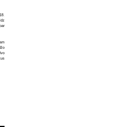
18.
īdz
par
mam
džo
lvo
kus