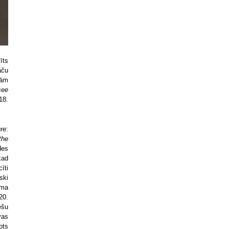
īts
aču
šām
see
18.
re:
the
des
kad
īti
ski
uma
20.
ešu
vas
ots