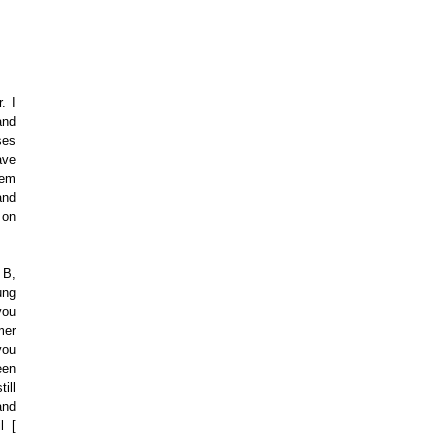
. I
and
ses
ave
hem
and
 on
 B,
ung
you
mer
you
een
ill
and
l [