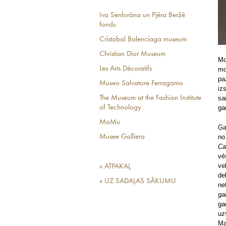
Iva Senlorāna un Pjēra Beržē
fonds
Cristobal Balenciaga museum
Christian Dior Museum
Mo
Les Arts Décoratifs
mo
pa
Museo Salvatore Ferragamo
iz
sa
The Museum at the Fashion Institute
ga
of Technology
MoMu
Ga
no
Musee Galliera
Ca
vē
ve
« ATPAKAĻ
de
« UZ SADAĻAS SĀKUMU
ne
ga
ga
uz
Ma