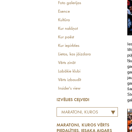
Foto galerijas
Esence
Kultūra
Kur nakšņot
Kur paēst
Ie
Kur iepirkties
Wo
Lietas, kas jāizdara
pū
Ņu
Vērts zināt
ga
Labākie klubi
ga
ja
Vērts izbaudīt
ga
Insider's view
ša
St
ga
IZVĒLIES CEĻVEDI
MARATONI, KUROS
VĒRTS PIEDALĪTIES. IESAKA
MARATONI, KUROS VĒRTS
AIGARS NORDS
PIEDALĪTIES. IESAKA AIGARS