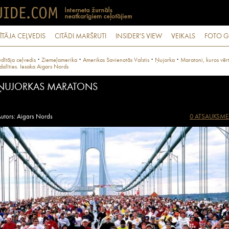
ĪTĀJA CEĻVEDIS
CITĀDI MARŠRUTI
INSIDER'S VIEW
VEIKALS
FOTO G
·
·
·
·
dītāja ceļvedis
Ziemeļamerika
Amerikas Savienotās Valstis
Ņujorka
Maratoni, kuros vēr
dalīties. Iesaka Aigars Nords
ŅUJORKAS MARATONS
utors: Aigars Nords
0 ATSAUKSME