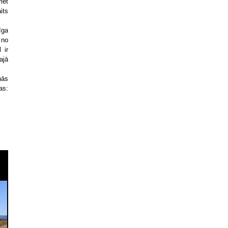
iet
its
īga
 no
 ir
ajā
nās
as: