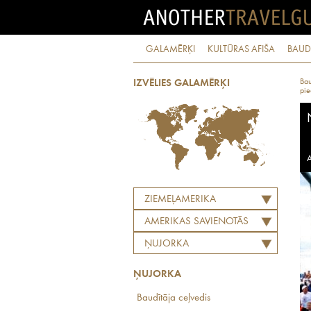
GALAMĒRĶI
KULTŪRAS AFIŠA
BAUD
Bau
IZVĒLIES GALAMĒRĶI
pie
A
ZIEMEĻAMERIKA
AMERIKAS SAVIENOTĀS
VALSTIS
ŅUJORKA
ŅUJORKA
Baudītāja ceļvedis