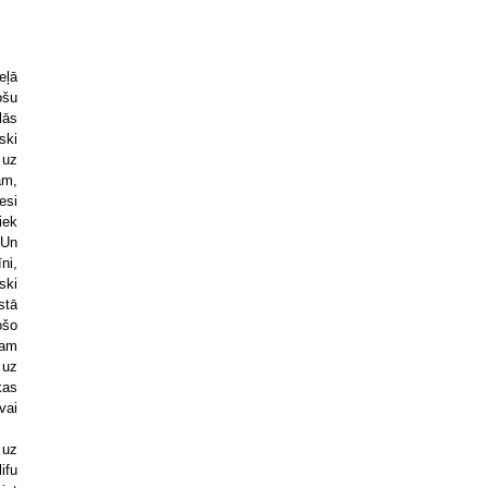
eļā
ošu
lās
ski
 uz
am,
esi
iek
 Un
ni,
ski
stā
ošo
nam
 uz
kas
vai
 uz
ifu