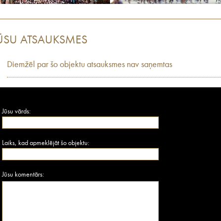
ŪSU ATSAUKSMES
Diemžēl par šo objektu atsauksmes nav saņemtas
Jūsu vārds:
Laiks, kad apmeklējāt šo objektu:
Jūsu komentārs: