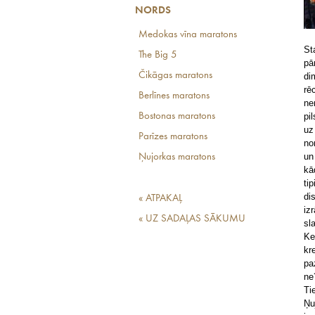
NORDS
Medokas vīna maratons
St
The Big 5
pā
Čikāgas maratons
di
rē
Berlīnes maratons
ne
pi
Bostonas maratons
uz
Parīzes maratons
no
un
Ņujorkas maratons
kā
ti
di
« ATPAKAĻ
iz
« UZ SADAĻAS SĀKUMU
sl
Ke
kr
pa
ne
Ti
Ņu