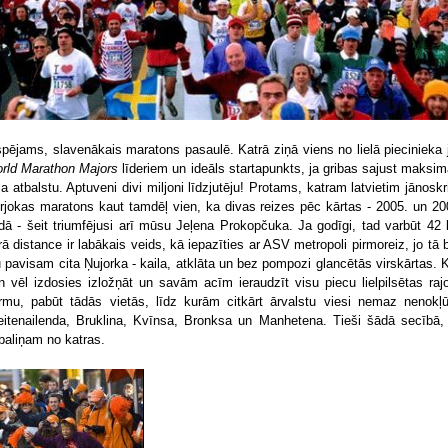
spējams, slavenākais maratons pasaulē. Katrā ziņā viens no lielā piecinieka 
rld Marathon Majors
līderiem un ideāls startapunkts, ja gribas sajust maksim
ļa atbalstu. Aptuveni divi miljoni līdzjutēju! Protams, katram latvietim jānoskr
rjokas maratons kaut tamdēļ vien, ka divas reizes pēc kārtas - 2005. un 20
dā - šeit triumfējusi arī mūsu Jeļena Prokopčuka. Ja godīgi, tad varbūt 42
rā distance ir labākais veids, kā iepazīties ar ASV metropoli pirmoreiz, jo tā 
u pavisam cita Ņujorka - kaila, atklāta un bez pompozi glancētās virskārtas. 
n vēl izdosies izložņāt un savām acīm ieraudzīt visu piecu lielpilsētas raj
rmu, pabūt tādās vietās, līdz kurām citkārt ārvalstu viesi nemaz nenokļū
eitenailenda, Bruklina, Kvīnsa, Bronksa un Manhetena. Tieši šādā secībā,
baliņam no katras.