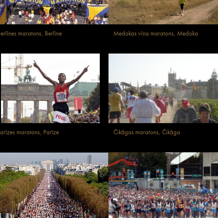
erlīnes maratons, Berlīne
Medokas vīna maratons, Medoka
arīzes maratons, Parīze
Čikāgas maratons, Čikāga