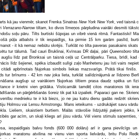
arts kā jau vienmēr, skanot Frenka Sinatras
New York New York
, ved taisnā c
ri
Verrazano-Narrow
tiltam, ko divos līmeņos pārpludina vairāki desmiti tūkst
mdošu soļu pāru. Tilts burtiski šūpojas un vibrē vienā ritmā. Fantastiski! Ma
cošā pūļa atbalsts ir tik iespaidīgs, ka pirmie 15 km garām paslīd, burti
manot - it kā nemaz nebūtu skrējis. Turklāt no tilta paveras pasakains skats
lsētu tur tālumā. Tad cauri Bruklinai, Kvīnsas DR daļai, pāri
Queensboro
tilt
 augšu līdz pat Bronksai un taisnā ceļā uz Centrālparku. Tiesa, brīdī, kad 
nācis līdz šejienei, spēka izbaudīt sulīgi zaļo Manhetenu jau īsti vairs nepiet
 citādi apbrīnotais Ņujorkas simbols liekas mazsvarīgs. Prātā tikai finišs.
ds tur brīnums - 42 km nav joka lieta, turklāt salīdzinājumā ar līdzeno Berlī
pināšana augšup uz vairākiem Ņujorkas tiltiem prasa daudz spēka un fizi
stance ir krietni vien grūtāka. Visticamāk tamdēļ citos maratonos tik iera
rādīšanās un pārģērbšanās šoreiz tik pat kā izpaliek. Paparaci gan ne. Skrien
avenību mednieku te ir kā biezs, jo ne jau katru dienu gadās redzēt skrie
tiju Holmsu vai Lensu Armstrongu. Mans ieteikums - uzdrukājiet savu vārdu
ekla. Lieliem, skaistiem burtiem. Malās stāvošie līdzjutēji
paķers
jebko, 
zibēs gar acīm, un skaļi kliegs arī jūsu vārdu. Vēl viens stimuls saņemties, 
?
esa, iespaidīgais balvu fonds (600 000 dolāru) arī ir gana pievilcīgs un
jorkas maratonu atvilina ne vienu vien sporta lielvārdu, britu Polu Redkl