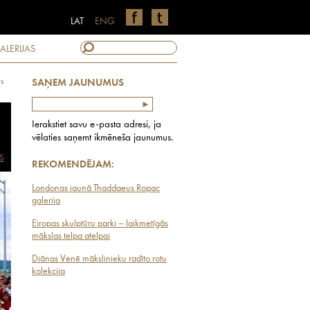
LAT
ENG
ALERIJAS
ts
SAŅEM JAUNUMUS
Ierakstiet savu e-pasta adresi, ja
vēlaties saņemt ikmēneša jaunumus.
S
REKOMENDĒJAM:
Londonas jaunā Thaddaeus Ropac
galerija
Eiropas skulptūru parki – laikmetīgās
mākslas telpa atelpai
Diānas Venē mākslinieku radīto rotu
kolekcija