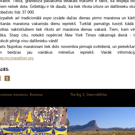
skaitot. Tiesa, grandiozā pasākuma lielākais trūkums ir fakts, ka iespēja skr
siem netiek dota. Gribētāju ir tik daudz, ka tiek rīkota izloze un dalībnieku ska
robežots līdz 37 000.
izpaliek arī tradicionālā
expo
izsāde dažas dienas pirms maratona un kārt
ēšanās maratona vakariņās dienu iepriekš. Turklāt pamatīgs tusiņš kādā
lsētas naktsklubiem tiek rīkots arī maratona dienas vakarā. Tiem, kam vēl
ēka. Starp citu, noteikti nopērciet
New York Times
nākamajā dienā - t
blicēi pilnīgi visu dalībnieku vārdi!
arts Ņujorkas maratonam tiek dots novembra pirmajā svētdienā, un pieteikša
m beidzas jau vairākus mēnešus iepriekš. Vairāk informācij
w.nycmarathon.org
LIES:
ostonas maratons, Bostona
The Big 5, Dienvidāfrika