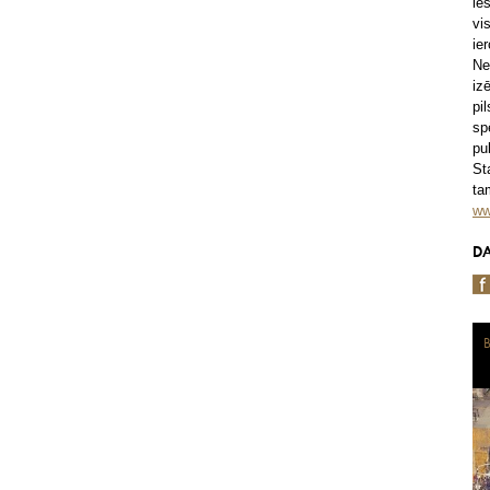
ie
vi
ie
Ne
iz
pi
sp
pu
St
ta
ww
DA
B