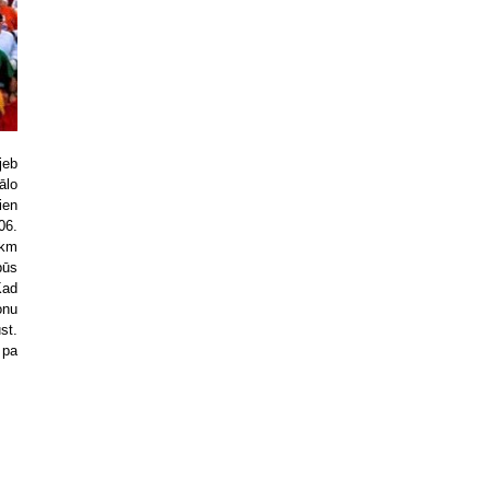
jeb
ālo
ien
06.
 km
būs
Kad
onu
st.
 pa