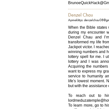
BrunoeQuickHack@Gm
Denzel Chau
Apmeklēja: denzelchau08@gm
When the Bible states we
during my encounter wi
Denzel Chau and I’m 
transformed my life fro
Jackpot victor. I reach
winning numbers and he
lottery spell for me. I 
lottery and I was ann
Acquiring the numbers
want to express my grat
service to humanity an
life's lowest moment. N
but with the assistance
To reach out to hi
lordmeduzatemple@hot
To learn more, go to 