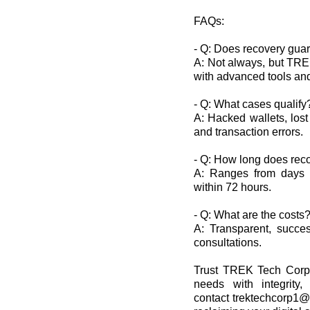
FAQs:
- Q: Does recovery guar
A: Not always, but TR
with advanced tools and
- Q: What cases qualify
A: Hacked wallets, lost
and transaction errors.
- Q: How long does rec
A: Ranges from days t
within 72 hours.
- Q: What are the costs
A: Transparent, succes
consultations.
Trust TREK Tech Corp 
needs with integrity,
contact trektechcorp1@