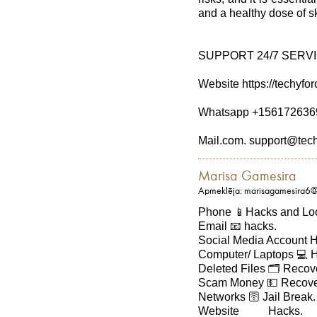
and a healthy dose of s
SUPPORT 24/7 SERV
Website https://techyfo
Whatsapp +156172636
Mail.com. support@tech
Marisa Gamesira
Apmeklēja: marisagamesira6
Phone 📱Hacks and Loc
Email 📧 hacks.
Social Media Account H
Computer/ Laptops 💻 
Deleted Files 🗂️ Recov
Scam Money 💵 Recove
Networks 🛜 Jail Break.
Website Hack