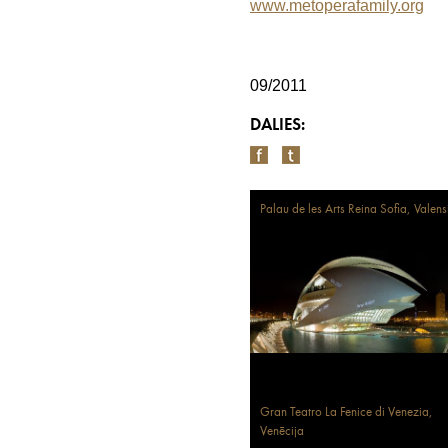
www.metoperafamily.org
09/2011
DALIES:
Palau de les Arts Reina Sofia, Valens
Gran Teatro La Fenice di Venezia,
Venēcija