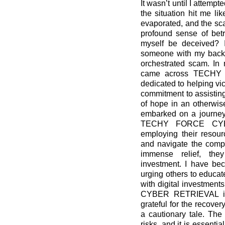
It wasn’t until I attempt
the situation hit me li
evaporated, and the sca
profound sense of betr
myself be deceived? I
someone with my backgr
orchestrated scam. In 
came across TECHY
dedicated to helping vic
commitment to assisting
of hope in an otherwise
embarked on a journey 
TECHY FORCE CYBER
employing their resou
and navigate the compl
immense relief, the
investment. I have bec
urging others to educat
with digital investme
CYBER RETRIEVAL if t
grateful for the recove
a cautionary tale. The 
risks, and it is essenti