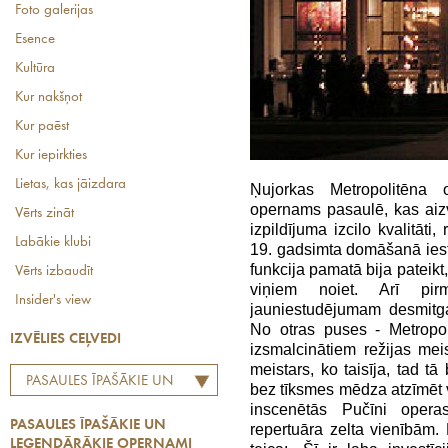
Foto galerijas
Esence
Kultūra
Kur nakšņot
Kur paēst
Kur iepirkties
Lietas, kas jāizdara
Ņujorkas Metropolitēna 
opernams pasaulē, kas aizv
Vērts zināt
izpildījuma izcilo kvalitāti,
Labākie klubi
19. gadsimta domāšanā iest
funkcija pamatā bija pateikt
Vērts izbaudīt
viņiem noiet. Arī pir
Insider's view
jauniestudējumam desmitga
No otras puses - Metropol
IZVĒLIES CEĻVEDI
izsmalcinātiem režijas meis
meistars, ko taisīja, tad tā
PASAULES ĪPAŠĀKIE UN
bez tīksmes mēdza atzīmēt vi
LEĢENDĀRĀKIE
inscenētās Pučīni oper
PASAULES ĪPAŠĀKIE UN
repertuāra zelta vienībām. 
OPERNAMI
LEĢENDĀRĀKIE OPERNAMI