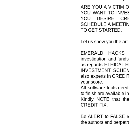
ARE YOU A VICTIM 
YOU WANT TO INVE
YOU DESIRE CRE
SCHEDULE A MEETIN
TO GET STARTED.
Let us show you the art
EMERALD HACKS is 
investigation and fund
as regards ETHICA
INVESTMENT SCHEM
also experts in CREDI
your score.
All software tools ne
to finish are available in
Kindly NOTE that the
CREDIT FIX.
Be ALERT to FALSE rev
the authors and perpetra