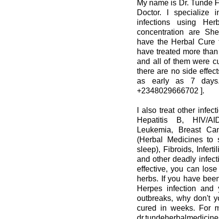
My name is Dr. Tunde Fr
Doctor. I specialize 
infections using He
concentration are She
have the Herbal Cure f
have treated more than
and all of them were c
there are no side effect
as early as 7 day
+2348029666702 ].
I also treat other infe
Hepatitis B, HIV/AI
Leukemia, Breast Can
(Herbal Medicines to
sleep), Fibroids, Infert
and other deadly infect
effective, you can lo
herbs. If you have been
Herpes infection and y
outbreaks, why don't y
cured in weeks. For m
dr.tundeherbalmedicin