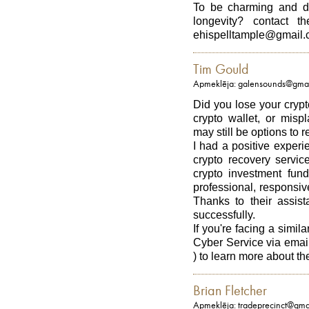
To be charming and de
longevity? contact t
ehispelltample@gmail
Tim Gould
Apmeklēja: galensounds@gma
Did you lose your crypt
crypto wallet, or misp
may still be options to 
I had a positive exper
crypto recovery servi
crypto investment fun
professional, responsiv
Thanks to their assis
successfully.
If you're facing a simi
Cyber Service via ema
) to learn more about th
Brian Fletcher
Apmeklēja: tradeprecinct@gma