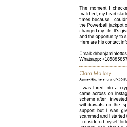
The moment I checke
matched, my heart start
times because I couldn
the Powerball jackpot 
changed my life. It’s g
and the opportunity to s
Here are his contact inf
Email: drbenjaminlott
Whatsapp: +18588585
Clara Mallory
Apmeklēja: helencrystal956@
I was lured into a cry
came across on Instagr
scheme after I investe
withdrawals on the sp
support but I was gi
scammed and I started t
I considered myself for