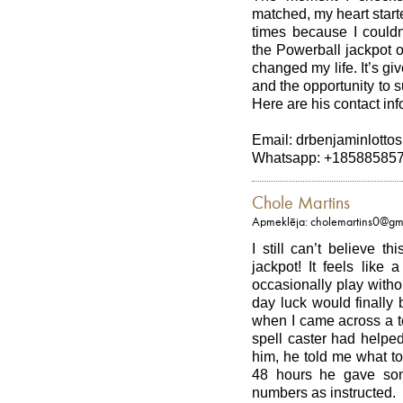
matched, my heart start
times because I couldn
the Powerball jackpot 
changed my life. It’s g
and the opportunity to s
Here are his contact inf
Email: drbenjaminlott
Whatsapp: +18588585
Chole Martins
Apmeklēja: cholemartins0@gm
I still can’t believe th
jackpot! It feels like
occasionally play witho
day luck would finally
when I came across a t
spell caster had helped
him, he told me what to 
48 hours he gave som
numbers as instructed.