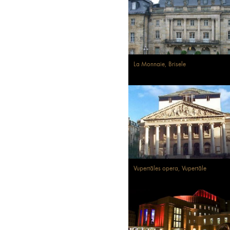
La Monnaie, Brisele
Vupertāles opera, Vupertāle