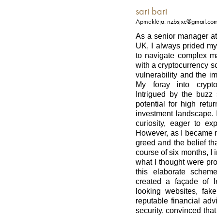
sari bari
Apmeklēja: nzbsjxc@gmail.co
As a senior manager at 
UK, I always prided my
to navigate complex m
with a cryptocurrency 
vulnerability and the im
My foray into crypt
Intrigued by the buzz 
potential for high retu
investment landscape. I
curiosity, eager to ex
However, as I became m
greed and the belief th
course of six months, I 
what I thought were pr
this elaborate scheme
created a façade of le
looking websites, fak
reputable financial adv
security, convinced tha