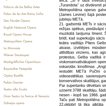
teica: „Šī ir laba investī
„Turandota" uz divdesmit 
Palacio de las Bellas Artes
Metropolitēna operas galv
Palau de les Arts Reina Sofia
(James Levine) šajā poste
jubileju METā.
Den Norske Opera
21. gadsimtā METs ir sācis
English National Opera
režijas spēkus, piedāvājot 
muzikālā lasījuma līmenī. 
Royal Opera House
brīdī, kad superkuģis sācis 
Metropolitain Opera
teātra vadītājs Pīters Ge
atvase, izvēlējies mūsdie
La Monnaie
attīstības virziens, kas 
Wiener Staatsoper
protestus, Gelba vadībā i
viskonservatīvākajiem oper
Markgräfliches Opernhaus
oskarotās kinofilmas „Ang
Bayreuther Festspiele
iestudēt METā Pučīni o
Opéra Bastille
videoestētikas savienojum
konservatīvos skatītājus, ga
Palais Garnier
Par supertanku dēvētais s
Teatro alla Scala
uzņemt 3788 skatītāju, šād
nesen - kopš tas 1966. ga
Gran Teatro La Fenice di Venezia
Taču pati Metropolitēna o
Sidnejas opera
22.oktobrī tā tika atklāt