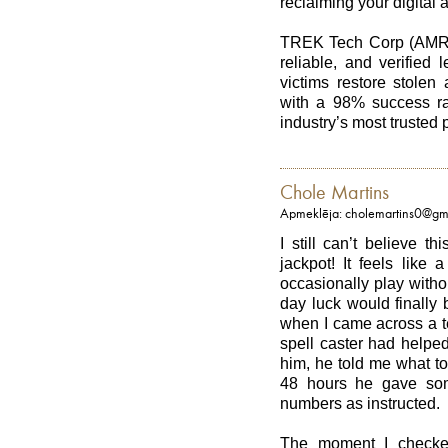
reclaiming your digital 
TREK Tech Corp (AMR) 
reliable, and verified 
victims restore stolen a
with a 98% success rat
industry’s most trusted p
Chole Martins
Apmeklēja: cholemartins0@gm
I still can’t believe th
jackpot! It feels like
occasionally play witho
day luck would finally
when I came across a t
spell caster had helped
him, he told me what to 
48 hours he gave som
numbers as instructed.
The moment I checke