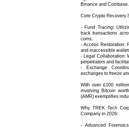
Binance and Coinbase.
Core Crypto Recovery 
- Fund Tracing: Utiliz
track transactions acr
coins.
- Access Restoration: 
and inaccessible wallet
- Legal Collaboration:
perpetrators and facilit
- Exchange Coordina
exchanges to freeze and
With over £100 million
involving Bitcoin wor
(AMR) exemplifies indus
Why TREK Tech Corp 
Company in 2026:
- Advanced Forensics: