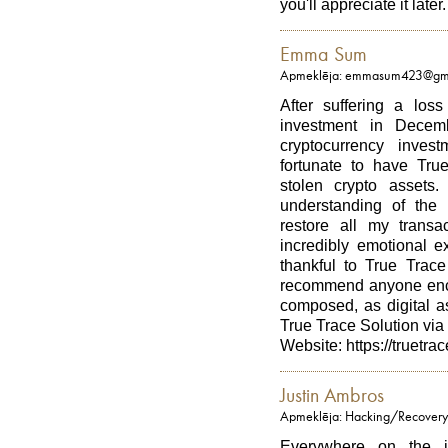
you'll appreciate it later.
Emma Sum
Apmeklēja: emmasum423@gm
After suffering a los
investment in Decem
cryptocurrency inves
fortunate to have Tr
stolen crypto assets
understanding of the
restore all my trans
incredibly emotional e
thankful to True Trace
recommend anyone encou
composed, as digital a
True Trace Solution vi
Website: https://truetra
Justin Ambros
Apmeklēja: Hacking/Recovery
Everywhere on the in