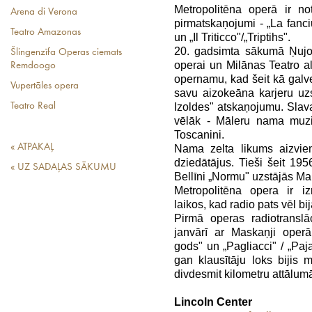
Metropolitēna operā ir n
Arena di Verona
pirmatskaņojumi - „La fanc
Teatro Amazonas
un „Il Triticco"/„Triptihs".
20. gadsimta sākumā Ņujor
Šlingenzīfa Operas ciemats
operai un Milānas Teatro al
Remdoogo
opernamu, kad šeit kā galve
Vupertāles opera
savu aizokeāna karjeru uz
Teatro Real
Izoldes" atskaņojumu. Slava
vēlāk - Māleru nama muzik
Toscanini.
« ATPAKAĻ
Nama zelta likums aizvien 
dziedātājus. Tieši šeit 19
« UZ SADAĻAS SĀKUMU
Bellīni „Normu" uzstājās Mar
Metropolitēna opera ir izr
laikos, kad radio pats vēl bi
Pirmā operas radiotransl
janvārī ar Maskaņji operā
gods" un „Pagliacci" / „Paj
gan klausītāju loks bijis m
divdesmit kilometru attālu
Lincoln Center