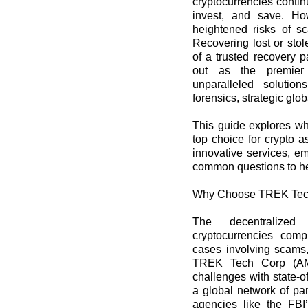
cryptocurrencies contin
invest, and save. Ho
heightened risks of sc
Recovering lost or sto
of a trusted recovery 
out as the premier 
unparalleled soluti
forensics, strategic glob
This guide explores 
top choice for crypto a
innovative services, e
common questions to hel
Why Choose TREK Tec
The decentralize
cryptocurrencies compl
cases involving scams,
TREK Tech Corp (AMR
challenges with state-of
a global network of par
agencies like the FB