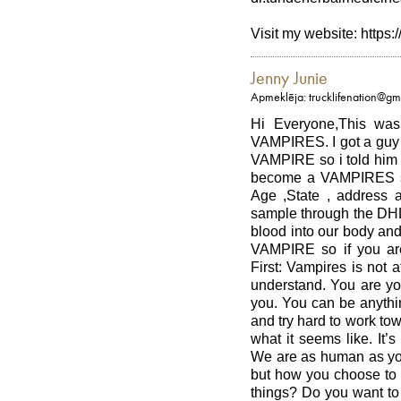
Visit my website: http
Jenny Junie
Apmeklēja: trucklifenation@gm
Hi Everyone,This wa
VAMPIRES. I got a guy 
VAMPIRE so i told him 
become a VAMPIRES s
Age ,State , address a
sample through the DHL
blood into our body and
VAMPIRE so if you ar
First: Vampires is not a
understand. You are yo
you. You can be anythin
and try hard to work tow
what it seems like. It’s
We are as human as you 
but how you choose to b
things? Do you want to