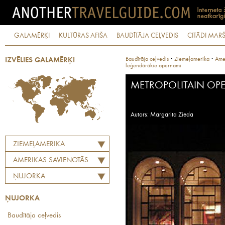
GALAMĒRĶI
KULTŪRAS AFIŠA
BAUDĪTĀJA CEĻVEDIS
CITĀDI MARŠ
·
·
Baudītāja ceļvedis
Ziemeļamerika
Amer
IZVĒLIES GALAMĒRĶI
leģendārākie opernami
METROPOLITAIN OP
Autors: Margarita Zieda
ZIEMEĻAMERIKA
AMERIKAS SAVIENOTĀS
VALSTIS
ŅUJORKA
ŅUJORKA
Baudītāja ceļvedis