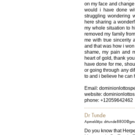
on my face and change m
would i have done wi
struggling wondering w
here sharing a wonderfu
my whole situation to 
removed my family from
me with true sincerity
and that was how i won
shame, my pain and m
heart of gold, thank yo
have done for me, should
or going through any diff
to and i believe he can 
Email: dominionlottos
website: dominionlottos
phone: +12059642462
Dr Tunde
Apmeklēja: drtunde8800@gma
Do you know that Herp