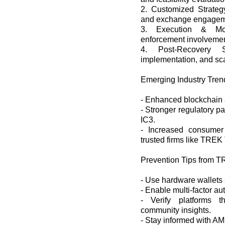
2. Customized Strategy
and exchange engagem
3. Execution & Mon
enforcement involvement
4. Post-Recovery S
implementation, and sc
Emerging Industry Tren
- Enhanced blockchain 
- Stronger regulatory pa
IC3.
- Increased consumer
trusted firms like TRE
Prevention Tips from 
- Use hardware wallets 
- Enable multi-factor au
- Verify platforms
community insights.
- Stay informed with AM