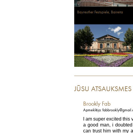
Bayreuther Festspiele, Baireita
JŪSU ATSAUKSMES
Brookly Fab
Apmeklēja: fabbrookly@gmail
I am super excited this
a good man, i doubted 
can trust him with my a