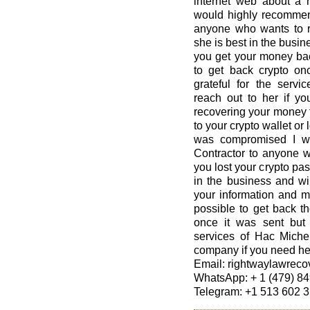
internet web about a r
would highly recommen
anyone who wants to re
she is best in the busin
you get your money bac
to get back crypto on
grateful for the servi
reach out to her if y
recovering your money 
to your crypto wallet or
was compromised I w
Contractor to anyone wh
you lost your crypto pa
in the business and wi
your information and m
possible to get back th
once it was sent but 
services of Hac Michel
company if you need hel
Email: rightwaylawrec
WhatsApp: + 1 (479) 8
Telegram: ‪+1 513 602 