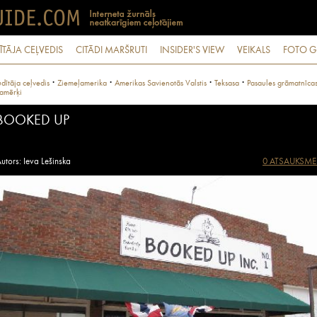
ĪTĀJA CEĻVEDIS
CITĀDI MARŠRUTI
INSIDER'S VIEW
VEIKALS
FOTO G
·
·
·
·
dītāja ceļvedis
Ziemeļamerika
Amerikas Savienotās Valstis
Teksasa
Pasaules grāmatnīcas
amērķi
BOOKED UP
utors: Ieva Lešinska
0 ATSAUKSME