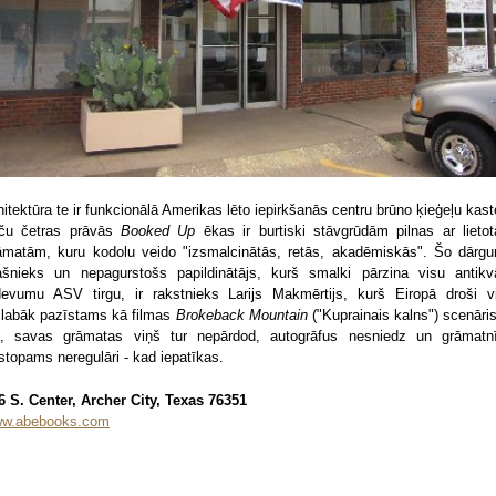
hitektūra te ir funkcionālā Amerikas lēto iepirkšanās centru brūno ķieģeļu kast
ču četras prāvās
Booked Up
ēkas ir burtiski stāvgrūdām pilnas ar lieto
āmatām, kuru kodolu veido "izsmalcinātās, retās, akadēmiskās". Šo dārg
ašnieks un nepagurstošs papildinātājs, kurš smalki pārzina visu antikv
devumu ASV tirgu, ir rakstnieks Larijs Makmērtijs, kurš Eiropā droši v
slabāk pazīstams kā filmas
Brokeback Mountain
("Kuprainais kalns") scenāris
, savas grāmatas viņš tur nepārdod, autogrāfus nesniedz un grāmatn
stopams neregulāri - kad iepatīkas.
6 S. Center, Archer City, Texas 76351
w.abebooks.com