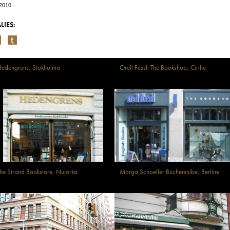
/2010
LIES:
edengrens, Stokholma
Orell Füssli The Bookshop, Cīrihe
he Strand Bookstore, Ņujorka
Marga Schoeller Bücherstube, Berlīne