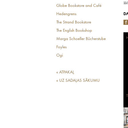
11
Globe Bookstore and Café
Hedengrens
DA
The Strand Bookstore
The English Bookshop
H
Marga Schoeller Bücherstube
Foyles
Ogi
« ATPAKAĻ
« UZ SADAĻAS SĀKUMU
T