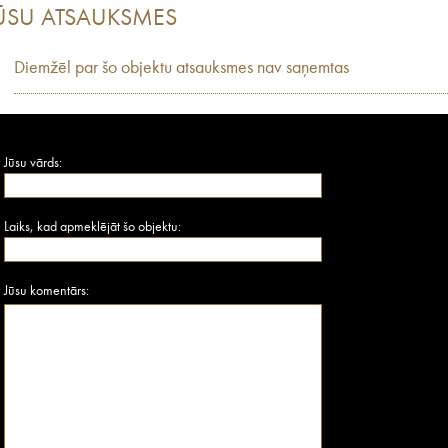
ŪSU ATSAUKSMES
Diemžēl par šo objektu atsauksmes nav saņemtas
Jūsu vārds:
Laiks, kad apmeklējāt šo objektu:
Jūsu komentārs: