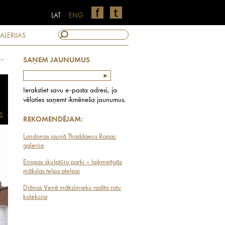
LAT
ENG
ALERIJAS
 -
SAŅEM JAUNUMUS
Ierakstiet savu e-pasta adresi, ja
vēlaties saņemt ikmēneša jaunumus.
S
REKOMENDĒJAM:
Londonas jaunā Thaddaeus Ropac
galerija
Eiropas skulptūru parki – laikmetīgās
mākslas telpa atelpai
Diānas Venē mākslinieku radīto rotu
kolekcija