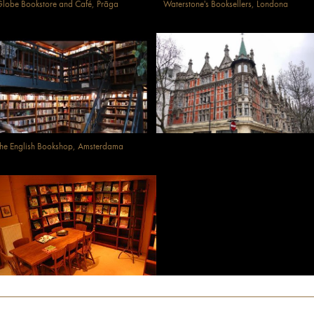
lobe Bookstore and Café, Prāga
Waterstone's Booksellers, Londona
he English Bookshop, Amsterdama