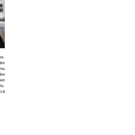
es.
tām
umu
āro
ien
ts.
īcā