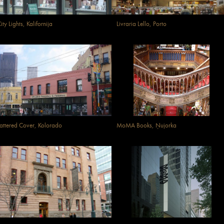
ity Lights, Kalifornija
Livraria Lello, Porto
attered Cover, Kolorado
MoMA Books, Ņujorka