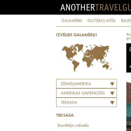
GALAMĒRĶI
KULTŪRAS AFIŠA
BAUD
Bau
IZVĒLIES GALAMĒRĶI
gal
A
ZIEMEĻAMERIKA
AMERIKAS SAVIENOTĀS
VALSTIS
TEKSASA
TEKSASA
Baudītāja ceļvedis