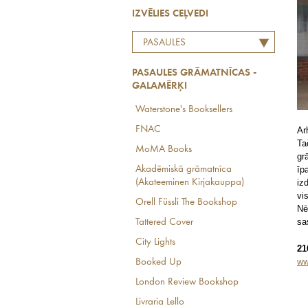
IZVĒLIES CEĻVEDI
PASAULES
GRĀMATNĪCAS -
PASAULES GRĀMATNĪCAS -
GALAMĒRĶI
GALAMĒRĶI
Waterstone's Booksellers
FNAC
Ar
Ta
MoMA Books
gr
Akadēmiskā grāmatnīca
īp
(Akateeminen Kirjakauppa)
iz
vi
Orell Füssli The Bookshop
Nē
sa
Tattered Cover
City Lights
21
ww
Booked Up
London Review Bookshop
Livraria Lello