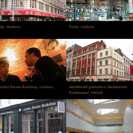
Ogi, Maskava
Foyles, Londona
ondon Review Bookshop, Londona
Akadēmiskā grāmatnīca (Akateeminen
Kirjakauppa), Helsinki