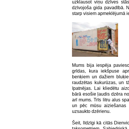
uzklausot viņu dzīves stās
dzīvojoša gida pavadībā.
starp visiem apmeklējumā ies
Mums bija iespēja paviesoti
grīdas, kura iekšpuse ap
benķiem un dažiem bluķiem.
raudzētas kukurūzas, un tā
īpatnējas. Lai kliedētu 
bārā esošie ļaudis dzēra no
arī mums. Trīs litru alus spa
un pēc mūsu aiziešanas - 
uzsaukto dzērienu.
Šeit, līdzīgi kā citās Dienvi
taksometriem. Sabiedriskā t