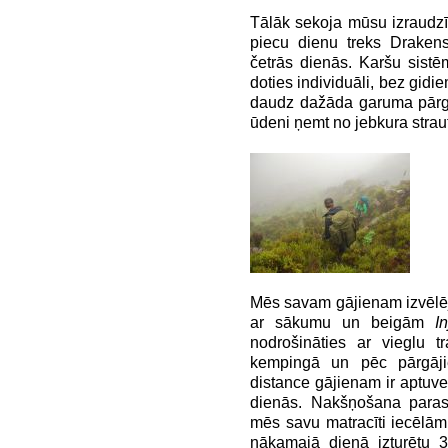
Tālāk sekoja mūsu izraudzī
piecu dienu treks Drakensb
četrās dienās. Karšu sistē
doties individuāli, bez gidi
daudz dažāda garuma pārga
ūdeni ņemt no jebkura strau
Mēs savam gājienam izvēle
ar sākumu un beigām
In
nodrošināties ar vieglu tra
kempingā un pēc pārgāj
distance gājienam ir aptuve
dienās. Nakšņošana parasti
mēs savu matracīti iecēlām
nākamajā dienā izturētu