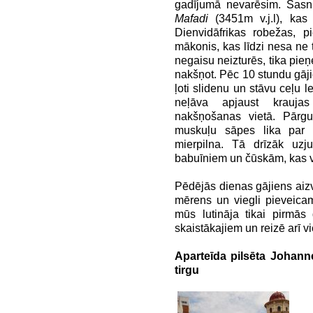
gadījumā nevarēsim. Sas
Mafadi
(3451m v.j.l), kas
Dienvidāfrikas robežas, pi
mākonis, kas līdzi nesa ne ti
negaisu neizturēs, tika pieņ
nakšņot. Pēc 10 stundu gāji
ļoti slidenu un stāvu ceļu l
neļāva apjaust kraujas
nakšņošanas vietā. Pārg
muskuļu sāpes lika par se
mierpilna. Tā drīzāk uzj
babuīniem un čūskām, kas
Pēdējās dienas gājiens aiz
mērens un viegli pieveicams
mūs lutināja tikai pirmā
skaistākajiem un reizē arī vi
Aparteīda pilsēta Johan
tirgu