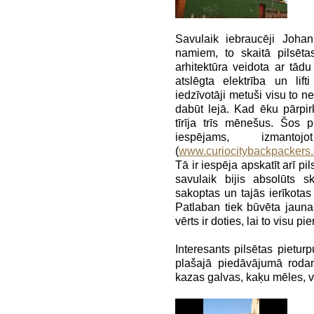
Savulaik iebraucēji Johan
namiem, to skaitā pilsēt
arhitektūra veidota ar tādu k
atslēgta elektrība un lif
iedzīvotāji metuši visu to ne
dabūt lejā. Kad ēku pārpirk
tīrīja trīs mēnešus. Šos p
iespējams, izma
(
www.curiocitybackpackers
Tā ir iespēja apskatīt arī p
savulaik bijis absolūts s
sakoptas un tajās ierīkotas 
Patlaban tiek būvēta jauna
vērts ir doties, lai to visu pie
Interesants pilsētas pietur
plašajā piedāvājumā rod
kazas galvas, kaķu mēles, vi