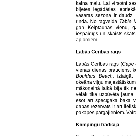
kalna malu. Lai virsotni sasn
biļetes iegādāties iepriek
vasaras sezonā ir daudz, 
rindā. No ragveida
Table 
gan Keiptaunas vienu, gan
iespaidīgs un skaists skats,
apjomiem.
Labās Cerības rags
Labās Cerības rags (
Cape 
vienas dienas brauciens, kur
Boulders Beach
, iztaigā
okeāna viļņu majestātisku
mākoņainā laikā bija tik ne
vēlāk tika uzbūvēta jaun
esot arī spēcīgākā bāka 
dabas rezervāts ir arī lieli
pakāpēs pārgājieniem. Vair
Kempingu tradīcija