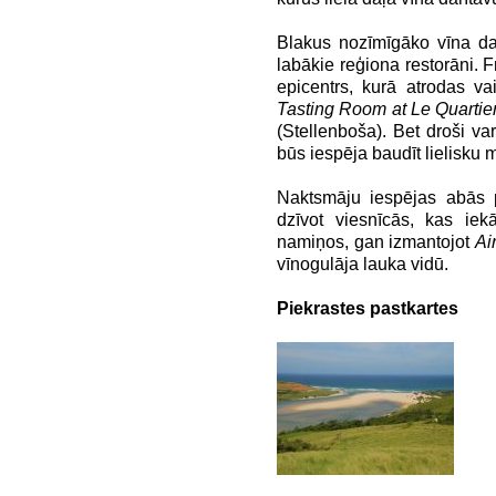
Blakus nozīmīgāko vīna d
labākie reģiona restorāni. 
epicentrs, kurā atrodas vai
Tasting Room at Le Quartie
(Stellenboša). Bet droši var
būs iespēja baudīt lielisku ma
Naktsmāju iespējas abās pi
dzīvot viesnīcās, kas iek
namiņos, gan izmantojot
Ai
vīnogulāja lauka vidū.
Piekrastes pastkartes