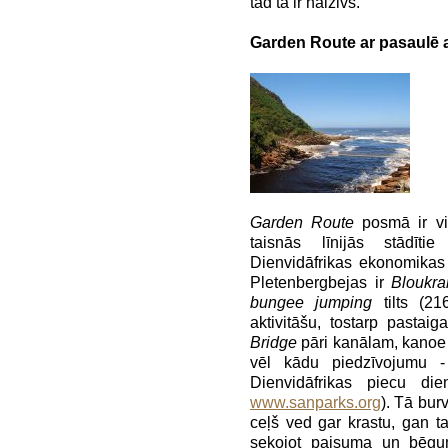
tad tā ir haizivs.
Garden Route ar
pasaulē
Garden Route
posmā ir vir
taisnās līnijās stādīt
Dienvidāfrikas ekonomikas d
Pletenbergbejas ir
Bloukra
bungee jumping
tilts (21
aktivitāšu, tostarp pastaig
Bridge
pāri kanālam, kanoe l
vēl kādu piedzīvojumu 
Dienvidāfrikas piecu di
www.sanparks.org
). Tā bu
ceļš ved gar krastu, gan taj
sekojot paisuma un bēgum