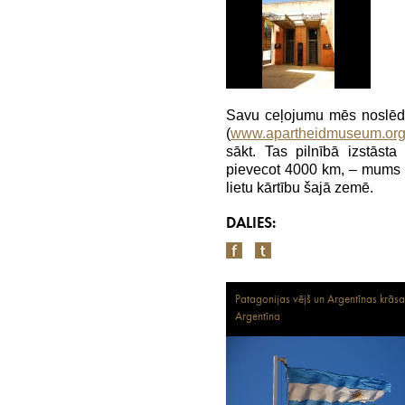
Savu ceļojumu mēs noslēd
(
www.apartheidmuseum.or
sākt. Tas pilnībā izstāst
pievecot 4000 km, – mums ja
lietu kārtību šajā zemē.
DALIES:
Patagonijas vējš un Argentīnas krāsa
Argentīna