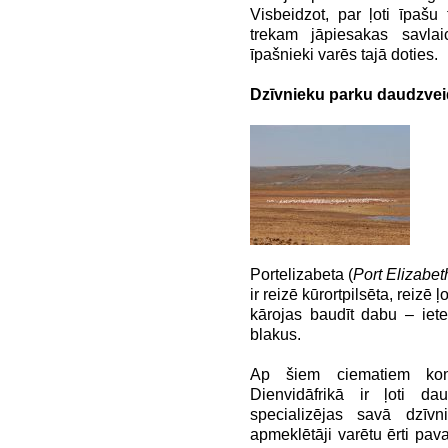
Visbeidzot, par ļoti īpašu
trekam jāpiesakas savlaic
īpašnieki varēs tajā doties.
Dzīvnieku parku daudzvei
Portelizabeta (
Port Elizabet
ir reizē kūrortpilsēta, reizē 
kārojas baudīt dabu – ietei
blakus.
Ap šiem ciematiem koncen
Dienvidāfrikā ir ļoti da
specializējas savā dzīvn
apmeklētāji varētu ērti pav