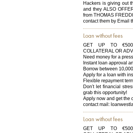
Hackers is giving out t
and they ALSO OFFER
from THOMAS FREDDIE
contact them by Email
Loan without fees
GET UP TO €500
COLLATERAL OR ADV
Need money for a press
Instant loan approval 
Borrow between 10,000
Apply for a loan with in
Flexible repayment ter
Don't let financial str
grab this opportunity!
Apply now and get the 
contact mail: loanwes
Loan without fees
GET UP TO €500