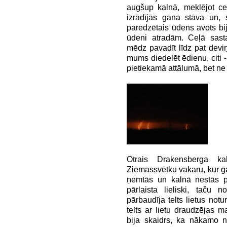
augšup kalnā, meklējot 
izrādījās gana stāva u
paredzētais ūdens avots bija i
ūdeni atradām. Ceļā sas
mēdz pavadīt līdz pat dev
mums diedelēt ēdienu, citi -
pietiekamā attālumā, bet ne 
Otrais Drakensberga kal
Ziemassvētku vakaru, kur gal
ņemtās un kalnā nestās p
pārlaista lieliski, taču 
pārbaudīja telts lietus noturi
telts ar lietu draudzējas maz
bija skaidrs, ka nākamo n