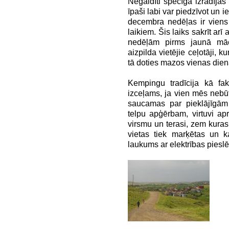
Negaidīti spēcīga izrādījās
īpaši labi var piedzīvot un iep
decembra nedēļas ir viens
laikiem. Šis laiks sakrīt ari
nedēļām pirms jaunā mā
aizpilda vietējie ceļotāji, 
tā doties mazos vienas diena
Kempingu tradīcija kā fa
izceļams, ja vien mēs nebūtu
saucamas par pieklājīgām 
telpu apģērbam, virtuvi apri
virsmu un terasi, zem kuras
vietas tiek marķētas un k
laukums ar elektrības piesl