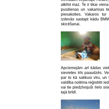
atklīst maz. Te ir tikai vien
pusdienas un vakariņas tie
piesakoties. Vakaros tur 
izdevās sastapt kādu BMW
skicēšanai.
Apciemojām arī kādas viete
sievietes trīs paaudzēs. Vec
par to kā satikusi vīru, un
valdība nolēma reģistrēt ie
vai tie piedzīvojuši lielo s
tajā brīdī.