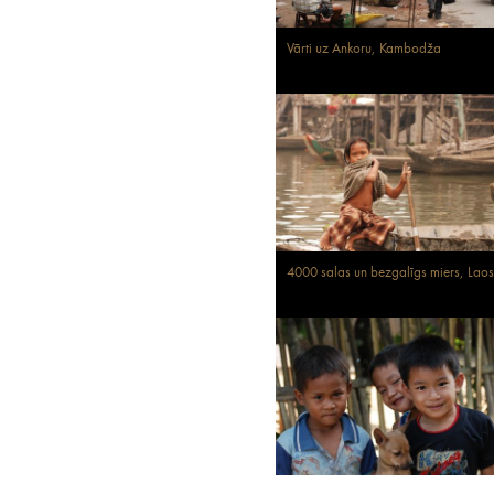
Vārti uz Ankoru, Kambodža
4000 salas un bezgalīgs miers, Lao