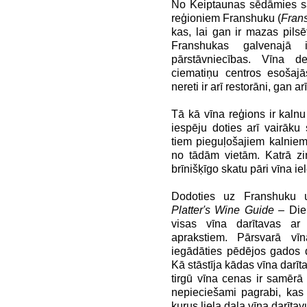
No Keiptaunas sēdāmies sav
reģioniem Franshuku (
Fran
kas, lai gan ir mazas pilsēti
Franshukas galvenajā i
pārstāvniecības. Vīna
ciematiņu centros esošajās
nereti ir arī restorāni, gan a
Tā kā vīna reģions ir kal
iespēju doties arī vairāk
tiem pieguļošajiem kalnie
no tādām vietām. Katrā ziņ
brīnišķīgo skatu pāri vīna ie
Dodoties uz Franshuku un
Platter's Wine Guide
– Dienv
visas vīna darītavas ar
aprakstiem. Pārsvarā vī
iegādāties pēdējos gados 
Kā stāstīja kādas vīna darī
tirgū vīna cenas ir samērā
nepieciešami pagrabi, kas
kurus liela daļa vīna darīta