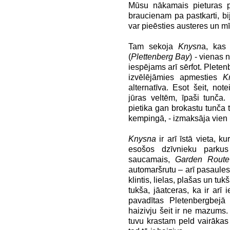
Mūsu nākamais pieturas pun
braucienam pa pastkarti, bi
var pieēsties austeres un mīd
Tam sekoja
Knysn
a, kas 
(
Plettenberg Bay
) - vienas n
iespējams arī sērfot. Pletenb
izvēlējāmies apmesties
K
alternatīva. Esot šeit, note
jūras veltēm, īpaši tunč
pietika gan brokastu tunča
kempingā, - izmaksāja vie
Knysna
ir arī īstā vieta, k
esošos dzīvnieku parku
saucamais,
Garden Route
automaršrutu – arī pasaules 
klintis, lielas, plašas un tuk
tukša, jāatceras, ka ir arī i
pavadītas Pletenbergbejā s
haizivju šeit ir ne mazums. I
tuvu krastam peld vairākas 