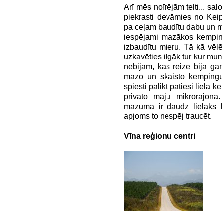
Arī mēs noīrējām telti... 
piekrasti devāmies no Kei
pa ceļam baudītu dabu un ma
iespējami mazākos kemping
izbaudītu mieru. Tā kā vēl
uzkavēties ilgāk tur kur mu
nebijām, kas reizē bija gan 
mazo un skaisto kempingu b
spiesti palikt patiesi lielā k
privāto māju mikrorajona. 
mazumā ir daudz lielāks k
apjoms to nespēj traucēt.
Vīna reģionu centri