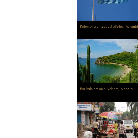
Kolumbija un Zudusī pilsēta, Kolumbi
Par kalniem un cilvēkiem, Nepāla