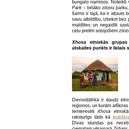
bungalo namiņos. Noteikti 
Park
– lielāko ziloņu parku,
šarms ir tajā, ka ir atļau
savu atbildību, iztiekot bez 
maldīties un negaidīti sas
ceļu pretīm soļojošiem zilon
Xhosa
etniskās grupas
atskaites punkts ir lielai
Dienvidāfrikā ir daudz etn
reģionos, un kurām atšķiras
Ieinteresēti
Xhosa
etniskā
raksturīgs tāds kā
klakšķi
Divas stundas pa neceļi
ciematam vējainajā
Tshani
,