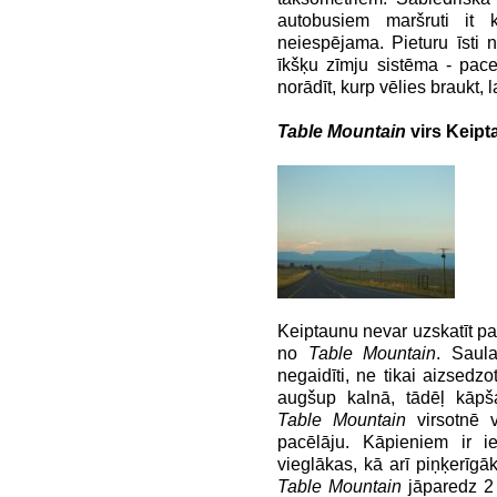
autobusiem maršruti it k
neiespējama. Pieturu īsti 
īkšķu zīmju sistēma - pac
norādīt, kurp vēlies braukt,
Table Mountain
virs Keip
Keiptaunu nevar uzskatīt par
no
Table Mountain
. Saulai
negaidīti, ne tikai aizsedzot
augšup kalnā, tādēļ kāp
Table Mountain
virsotnē v
pacēlāju. Kāpieniem ir i
vieglākas, kā arī piņķerī
Table Mountain
jāparedz 2 