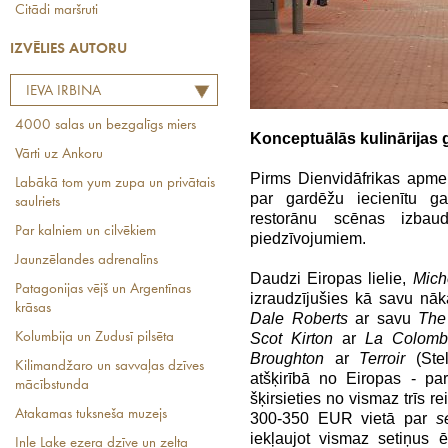
Citādi maršruti
IZVĒLIES AUTORU
IEVA IRBINA
4000 salas un bezgalīgs miers
Konceptuālās kulinārijas 
Vārti uz Ankoru
Pirms Dienvidāfrikas apmekle
Labākā tom yum zupa un privātais
par gardēžu iecienītu ga
saulriets
restorānu scēnas izba
Par kalniem un cilvēkiem
piedzīvojumiem.
Jaunzēlandes adrenalīns
Daudzi Eiropas lielie,
Mich
Patagonijas vējš un Argentīnas
izraudzījušies kā savu nā
krāsas
Dale Roberts
ar savu
The
Kolumbija un Zudusī pilsēta
Scot Kirton
ar
La Colomb
Broughton
ar
Terroir
(Ste
Kilimandžaro un savvaļas dzīves
atšķirībā no Eiropas - pa
mācībstunda
šķirsieties no vismaz trī
Atakamas tuksneša muzejs
300-350 EUR vietā par
s
iekļaujot vismaz setiņus e
Inle Lake ezera dzīve un zelta