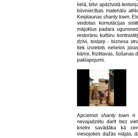
lielā, blīvi apdzīvotā teri
būvniecības materiālu atl
Keiptaunas
shanty town
. El
veidotas komutācijas siste
mājokļus padara ugunsnedro
restorānu kultūru kontrast
dzīvi, tostarp - biznesa stru
tiek izvietots nelielos jūra
bāriņi, frizētavas, šūšana
paklapojumi.
Apciemot
shanty town
ir
nevajadzētu darīt bez viete
krietni savādāka kā cer
viesojoties dažās mājās, dz