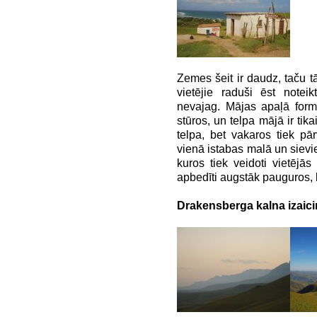
Zemes šeit ir daudz, taču tā
vietējie raduši ēst notei
nevajag. Mājas apaļā forma
stūros, un telpa mājā ir tika
telpa, bet vakaros tiek pārv
vienā istabas malā un sieviet
kuros tiek veidoti vietējās
apbedīti augstāk pauguros, b
Drakensberga kalna izaic