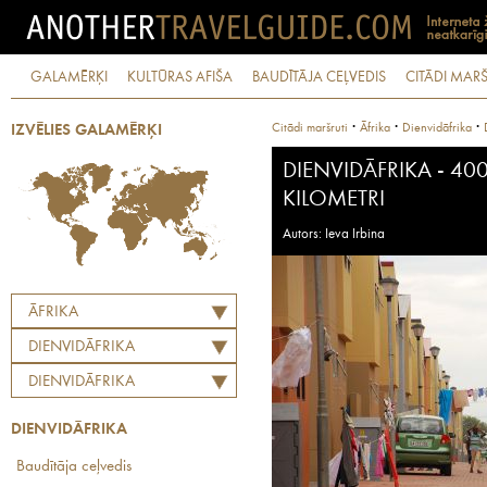
GALAMĒRĶI
KULTŪRAS AFIŠA
BAUDĪTĀJA CEĻVEDIS
CITĀDI MARŠ
·
·
·
Citādi maršruti
Āfrika
Dienvidāfrika
IZVĒLIES GALAMĒRĶI
DIENVIDĀFRIKA - 4
KILOMETRI
Autors: Ieva Irbina
ĀFRIKA
DIENVIDĀFRIKA
DIENVIDĀFRIKA
DIENVIDĀFRIKA
Baudītāja ceļvedis