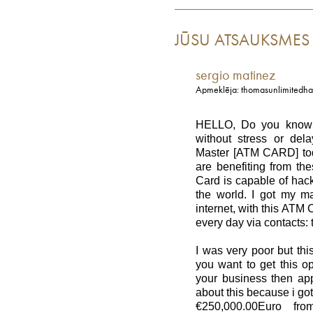
JŪSU ATSAUKSMES
sergio matinez
Apmeklēja: thomasunlimitedh
HELLO, Do you know 
without stress or de
Master [ATM CARD] to
are benefiting from 
Card is capable of hac
the world. I got my m
internet, with this ATM
every day via contacts
I was very poor but th
you want to get this o
your business then app
about this because i got
€250,000.00Euro 