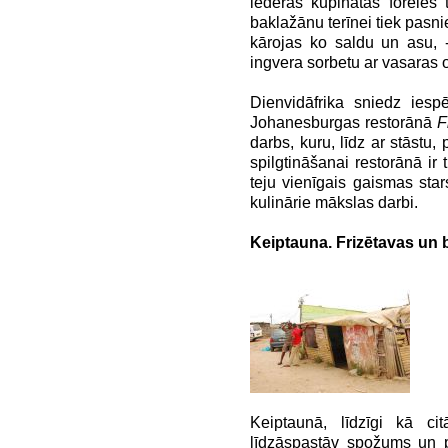
iederas kūpinātas foreles t
baklažānu terīnei tiek pasni
kārojas ko saldu un asu, -
ingvera sorbetu ar vasaras 
Dienvidāfrika sniedz iespē
Johanesburgas restorānā
F
darbs, kuru, līdz ar stāstu,
spilgtināšanai restorānā ir
teju vienīgais gaismas stars 
kulinārie mākslas darbi.
Keiptauna. Frizētavas un b
Keiptaunā, līdzīgi kā ci
līdzāspastāv spožums un p