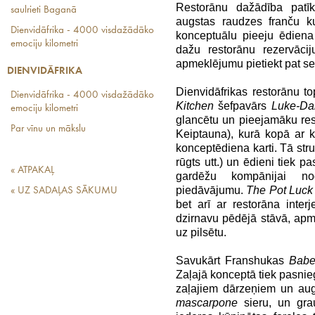
Restorānu dažādība pati
saulrieti Baganā
augstas raudzes franču ku
Dienvidāfrika - 4000 visdažādāko
konceptuālu pieeju ēdiena 
emociju kilometri
dažu restorānu rezervāci
apmeklējumu pietiekt pat se
DIENVIDĀFRIKA
Dienvidāfrikas restorānu t
Dienvidāfrika - 4000 visdažādāko
Kitchen
šefpavārs
Luke-Da
emociju kilometri
glancētu un pieejamāku re
Par vīnu un mākslu
Keiptauna), kurā kopā a
konceptēdiena karti. Tā stru
rūgts utt.) un ēdieni tiek p
« ATPAKAĻ
gardēžu kompānijai nog
piedāvājumu.
The Pot Luck
« UZ SADAĻAS SĀKUMU
bet arī ar restorāna inter
dzirnavu pēdējā stāvā, ap
uz pilsētu.
Savukārt Franshukas
Bab
Zaļajā konceptā tiek pasnie
zaļajiem dārzeņiem un aug
mascarpone
sieru, un grauz